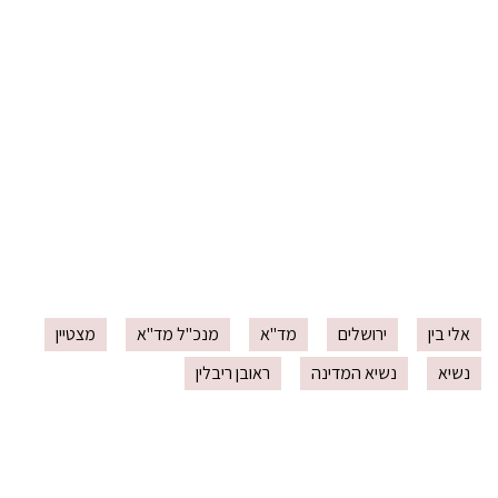
אלי בין
ירושלים
מד"א
מנכ"ל מד"א
מצטיין
נשיא
נשיא המדינה
ראובן ריבלין