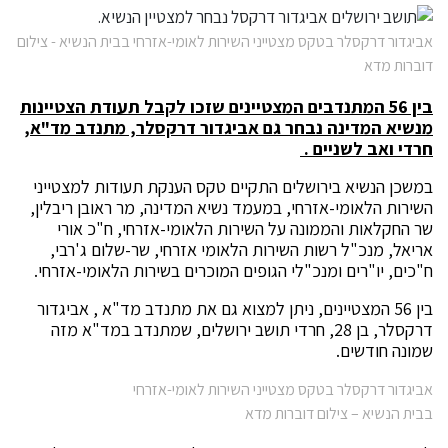
אביגדור דרקסלר בטקס מצטייני השירות לאומי-אזרחי בבית הנשיא - צילום
דוברות מדא
בין 56 המתנדבים המצטיינים שזכו לקבל תעודת הצטיינות
מנשיא המדינה נבחר גם אביגדור דרקסלר, מתנדב מד"א,
חרדי ואב לשניים .
במשכן הנשיא בירושלים התקיים טקס הענקת תעודות למצטייני
השירות הלאומי-אזרחי, במעמד נשיא המדינה, מר ראובן ריבלין,
שר החקלאות והממונה על השירות הלאומי-אזרחי, ח"כ אורי
אריאל, מנכ"ל רשות השירות הלאומי אזרחי, שר-שלום ג'רבי,
ח"כים, יו"רים ומנכ"לי הגופים המוכרים בשירות הלאומי-אזרחי.
בין 56 המצטיינים, ניתן למצוא גם את מתנדב מד"א , אביגדור
דרקסלר, בן 28, חרדי תושב ירושלים, שמתנדב במד"א מזה
שמונה חודשים.
אביגדור דרקסלר בטקס מצטייני השירות לאומי-אזרחי
בבית הנשיא – צילום דוברות מדא