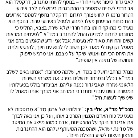
לאביגדור סיפור אישי ייחודי – בנוסף להיותו מתנדב, דרקסלר הוא
אב חרדי לשניים שמספר כי ההתבגרות בירושלים לצד אירועי
הטרור גרמו לו לחוש צורך לתרום. דרקסלר נחשף למספר אירועים
בהם כוחות הביטחון פעלו למנוע ולטפל באירועי טרור. בנוסף הוא
מעיד כי מתוקף היותו בחור חרדי שלא שירת בצבא, החליט כי
מחובתו לתרום למדינה והחל להתנדב במד"א "לפעמים המראות
קשים והחוויות מאוד לא נעימות אבל אני יודע שהאנשים בהם אני
מטפל זקוקים לי מאוד לכן חשוב לי לבוא עם חיוך, להרגיע ולתת
את היחס הכי חם ואנושי שיקל על מצבם. אני מרגיש סיפוק
ותחושה של נתינה אין סופית."
מנהל מרחב ירושלים במד"א, שלמה פטרובר: "אנחנו גאים לשלב
במד"א בכלל ובמרחב ירושלים בפרט את משרתי השירות
הלאומי-אזרחי שאביגדור נמנה עליהם. אביגדור בולט בפעילותיו
המסורה. בשם עובדי ומתנדבי המרחב אני מברך אותו ומאחל לו
שימשיך לעשות חיל."
מנכ"ל מד"א, אלי בין:
"יכולותיו של ארגון מד"א מבוססות לא
מעט על כוח האדם המצוין המרכיב אותו, ועל כן אני גאה לברך
את אביגדור היקר על ההצטיינות, אדם כמוהו מייצג את המיטב
של מדינת ישראל, ושהמכנה המשותף שלהם הוא ההתנדבות
והרצון העצום לסייע בהצלת חיים".