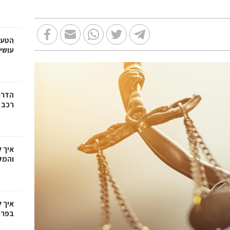
הטעו
עושי
הדרך
רכב
איך 
והמק
איך 
בפרו