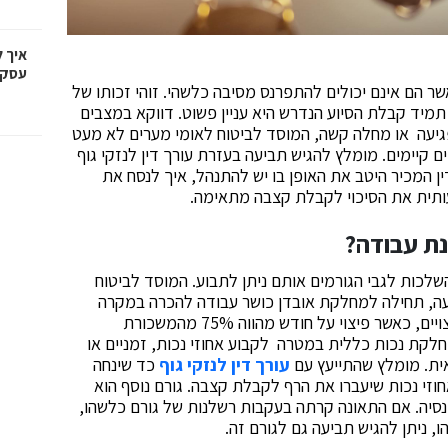
איך 
עסקי
ר הם אינם יכולים להתפרנס מסיבה כלשהי. זוהי זכותו של
ח לאומי מגיל 18. עם זאת, לא תמיד קבלת הסיוע הנדרש היא עניין פשוט. דווקא במצבים
יעה או מחלה קשה, המוסד לביטוח לאומי מערים לא מעט
ם קיימים. מומלץ להגיש תביעה בעזרת עורך דין לנזקי גוף
דין המכיר היטב את האופן בו יש להתנהל, איך לנסח את
עותית את הסיכוי לקבלת קצבה מתאימה.
נת עבודה?
שלכות לגבי הגורמים אותם ניתן לתבוע. המוסד לביטוח
יעה, תחילה למחלקת אובדן כושר עבודה להכרה במקרה
בתור תאונת עבודה. הכרה זו נותנת עד 90 ימים של פיצויים, כאשר פיצוי על חודש מהווה 75% מהמשכורת
חלקת נכות כללית במטרה לקבוע אחוזי נכות, זמניים או
ואית. מומלץ שהתייעץ עם
עורך דין לנזקי גוף
כד שינחה
וזי נכות שיעברו את הרף לקבלת קצבה. גורם נוסף הוא
פנסיה. אם התאונה קרתה בעקבות רשלנות של גורם כלשהו,
 ניתן להגיש תביעה גם לגורם זה.