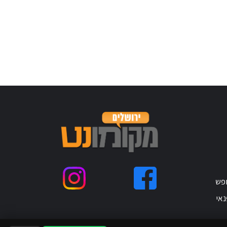
ופש
נאי