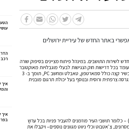
הטעו
עושי
הדרך
רכב
 חדש לשירות התושבים. במינהל פיתוח מציינים בסיפוק שורה
מד בכל דרישות חוק הנגישות לבעלי מוגבלויות מאוקטובר
2017, הוא רספונסיבי, כלומר מתאים את עצמו לכל מכשיר קצה כולל סמארטפון, טאבלט ומחשב PC, תומך ב- 3
גרסה צרפתית ורוסית ובנוסף בעל יכולת תרגום מובנית
איך 
והמק
איך 
בפרו
וד מתהדר האתר בגישה רב ערוצית (Omni channel) – כלומר תושבי העיר מוזמנים להעביר פניות בכל ערוץ
רונים, צ'אטבוט וכלי ניווט מגוונים נוספים– ויקבלו את