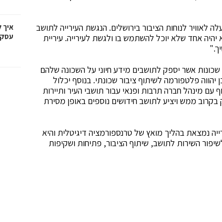
לה לאוויר לנוחות הציבור בירושלים. הנגשת העירייה לתושב
איך 
עסקי
היה אחד שלא יוכל להשתמש בו ולגשת לעירייה. עיריית
ך."
שכונות אשר יספק לתושבים מידע חיוני על השכונה שלהם
 יהווה פלטפורמה לשיתוף ציבור שכונתי. בנוסף יכלול
ף עם מינהל חברה תרבות ופנאי עבור תושבי העיר ותיירות
ייה כי מוקד 106+ לסלולרי יושק בקרוב ממש ויציע לתושב חידושים נוספים באופן מסירת
ירייה נמצאת בהליך מואץ של טרנספורמציה דיגיטלית והיא
פור השירות לתושב, שיתוף הציבור, פתיחות ושקיפות