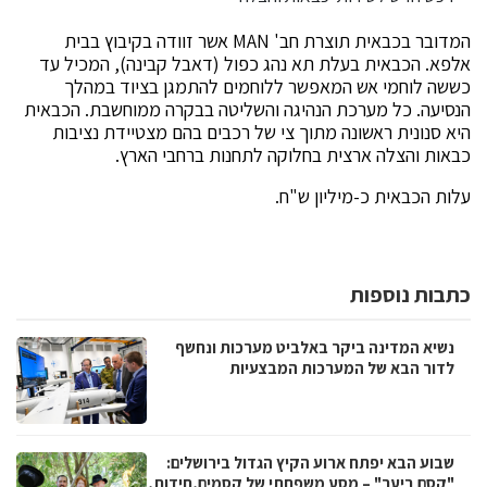
המדובר בכבאית תוצרת חב' MAN אשר זוודה בקיבוץ בבית
אלפא. הכבאית בעלת תא נהג כפול (דאבל קבינה), המכיל עד
כששה לוחמי אש המאפשר ללוחמים להתמגן בציוד במהלך
הנסיעה. כל מערכת הנהיגה והשליטה בבקרה ממוחשבת. הכבאית
היא סנונית ראשונה מתוך צי של רכבים בהם מצטיידת נציבות
כבאות והצלה ארצית בחלוקה לתחנות ברחבי הארץ.
עלות הכבאית כ-מיליון ש"ח.
כתבות נוספות
נשיא המדינה ביקר באלביט מערכות ונחשף
לדור הבא של המערכות המבצעיות
שבוע הבא יפתח ארוע הקיץ הגדול בירושלים:
"קסם ביער" – מסע משפחתי של קסמים,חידות,