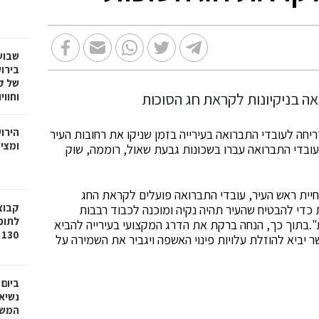
שבוע
בירו
של ק
וחווי
הירו
יחה לעובדי התברואה בעירייה בזמן שניקו את רחובות העיר
ומציע
ועובדי התברואה עברו בשכונות גבעת שאול, רוממה, שוק
יית ראש העיר, עובדי התברואה פועלים לקראת החג
ת כדי להבטיח שהעיר תהיה נקיה ומוכנה לכבוד רבבות
לתוכ
.בתוך כך, הנחה ברקת את הדרג המקצועי בעירייה להביא
130 יח"ד בשכונת גילה בירושלים
יביא להוזלת עלויות פינוי האשפה ויגביר את השמירה על
ביום
נשיא
המשי