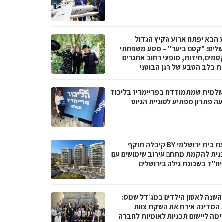
 הבא יפתח ארוע הקיץ הגדול
שלים: "קסם ביער" – מסע משפחתי
סמים,חידות, מופעי רחוב אתגרים
ות בלב הטבע של הגן הבוטני
שלמית שמתמודדת בפריימריז בליכוד
ה פתרון מפתיע לסוגיית הגיוס
קבוצת בית ירושלמי BY קיבלה תוקף
נית להקמת מתחם עירוב שימושים עם
 השנה לאסון הילדים במג׳דל שמס:
 המדינה אירח את השקת צוות
מה ליישום תכניות לאומיות לחברה