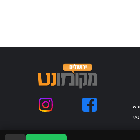
ופש
נאי