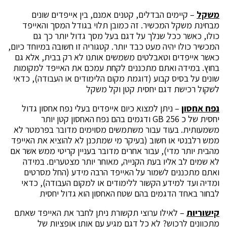
משקל
– קיימים הבדלים, קטנים אמנם, בין אייפדים שונים
מבחינת משקל המכשיר. זה כמובן תלוי בגודל המסך והאייפד
כולו, כאשר ככל שנלך על דגם בעל מסך גדול יותר כך גם
המכשיר כולו יהיה מעט כבד יותר. קטגוריה זו חשובה במיוחד כיום,
כאשר אייפדים וטאבלטים משמשים אותנו לא רק בבית, אלא גם
בחוץ. במידה ואתם מתכננים לקחת עמכם את האייפד למקומות
שונים על בסיס קבוע (דוגמת מקום הלימודים או העבודה), כדאי
לשקול רכישת דגם יחסית קטן וקל משקל
נפח אחסון
– ניתן למצוא כיום אייפדים בעלי נפח אחסון גדול
יחסית של כ 256 GB ודגמים בהם נפח האחסון קטן יותר
משמעותית. בעוד עבור משתמשים מסוימים מדובר בפרמטר לא
ממש רלבנטי או חשוב (בעיקר מי שמתכנן לא להוציא את האייפד
מהבית יותר מדי), עבור אחרים מדובר בעניין קריטי ממש אשר אם
לא שמים לב אליו בעת הקנייה, מאוחר יותר מצטערים. במידה
ואתם מתכננים לשמור על האייפד הרבה מידע (החל מסרטים
ומדיה ועד למידע הקשור ללימודים או למקום העבודה), כדאי
לבחור באחד הדגמים בהם שטח האחסון הוא גדול יחסית
קישוריות
– לאילו ערוצי תקשורת ניתן לחבר את האייפד שאתם
מתכוונים לרכוש? לא כל דגם מגיע עם אותן אופציות של