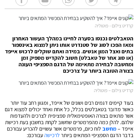
קרדיט צילום - פוטוליה
הטאבלטים נכנסו בסערה לחיינו במהלך העשור האחרון
ומאז הפכו לסוג של סטנדרט אותו ניתן למצוא באינספור
בתים ואצל המון אנשים. במידה ואתם שוקלים לרכוש אייפד
(או סוג אחר של טאבלט) חשוב להקדיש מספיק זמן
ומחשבה לבחירה מתאימה של הדגם הספציפי העונה
בצורה הטובה ביותר על צרכיכם
קרדיט צילום – פוטוליה
בעוד קיימים דגמים רבים ושונים של אייפד, ומגוון רחב עוד יותר
כאשר מדובר בטאבלטים בכלל, כל אחת ואחד יכולים למצוא דגם
אשר מתאים בצורה האופטימאלית ספציפית לצרכים ולהעדפות
שלהם. להלן כמה מהפרמטרים שחשוב לקחת בחשבון בעת רכישת
אייפד –
מחשב
לוח כיום, פרמטרים אשר עשויים להכריע עבורכם
בדבר הדגם הספציפי המתאים ביותר
לרכישה
עבורכם: