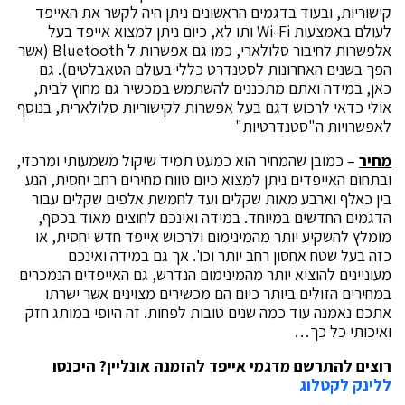
קישוריות, ובעוד בדגמים הראשונים ניתן היה לקשר את האייפד
לעולם באמצעות Wi-Fi ותו לא, כיום ניתן למצוא אייפד בעל
אלפשרות לחיבור סלולארי, כמו גם אפשרות ל Bluetooth (אשר
הפך בשנים האחרונות לסטנדרט כללי בעולם הטאבלטים). גם
כאן, במידה ואתם מתכננים להשתמש במכשיר גם מחוץ לבית,
אולי כדאי לרכוש דגם בעל אפשרות לקישוריות סלולארית, בנוסף
לאפשרויות ה"סטנדרטיות"
מחיר
– כמובן שהמחיר הוא כמעט תמיד שיקול משמעותי ומרכזי,
ובתחום האייפדים ניתן למצוא כיום טווח מחירים רחב יחסית, הנע
בין כאלף וארבע מאות שקלים ועד לחמשת אלפים שקלים עבור
הדגמים החדשים במיוחד. במידה ואינכם לחוצים מאוד בכסף,
מומלץ להשקיע יותר מהמינימום ולרכוש אייפד חדש יחסית, או
כזה בעל שטח אחסון רחב יותר וכו'. אך גם במידה ואינכם
מעוניינים להוציא יותר מהמינימום הנדרש, גם האייפדים הנמכרים
במחירים הזולים ביותר כיום הם מכשירים מצוינים אשר ישרתו
אתכם נאמנה עוד כמה שנים טובות לפחות. זה היופי במותג חזק
ואיכותי כל כך…
רוצים להתרשם מדגמי אייפד להזמנה אונליין? היכנסו
ללינק לקטלוג