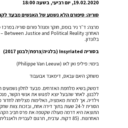
19.02.2020, יום רביעי, בשעה 18:00
סוריה: סיפורם הלא נשמע של האנשים מבעד לק
מרצה: ד״ר ניר בומס, חוקר ומנהל פורום סוריה במרכז 
בלונדון.
בסוריה
Insyriated
(בלגיה/צרפת/לבנון
2017
)
בימוי: פיליפ ואן לאו (Philippe Van Leeuw)
משחק: היאם עבאס, דימאנד אבועבוד
דמשק בשיא מלחמת האזרחים. מבעד לחלון נשמעים הדי
ללבנון. לאחר שהבעל יוצא לפגוש את אנשי הקשר, מנס
וילדיה. אך למרות מאמציה, האלימות מצליחה לחדור 
הסורית ל-24 שעות בתוך דירה אחת, ובזכות צ
האחרונות. (85 דקות. ערבית, תרגום לעברית ולאנגלית).