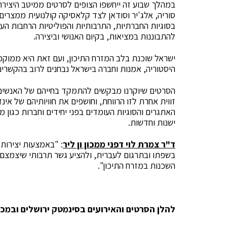
במהלך שבוע זה ייחשפו הצופים לסרטים ממיטב היצירה ה
סוריה, אלג'יר וסודאן לצד קלאסיקה קולנועית ממצרים.
בסוגיות החברתיות, התרבותיות והפוליטיות הרחבות העו
להתבוננות במציאות, בקיום האנושי וביצירה.
ישראל שוכנת בלב המזרח התיכון, ועם זאת היא ממוקמת 
היסטוריה, אמנות וחברה בישראל נבחנים לרוב בהקשרים 
הסרטים שיוקרנו מבקשים להתמקד בחייהם של האנשים ב
זווית אחרת לזו הרווחת, וחושפים את חוויותיהם של אינ
האתגרים והסוגיות העומדים בפני יחידים וחברות כגון 
ישנות וחדשות.
ד"ר צמרת לוי דפני ממכון ון ליר
: "באמצעות יצירות
בשפתו ובתרגום לעברית, ולהציע גשר תרבותי שיצמצם א
השכנות במזרח התיכון".
להלן הסרטים והאירועים בסינמטק ירושלים ובמכון 