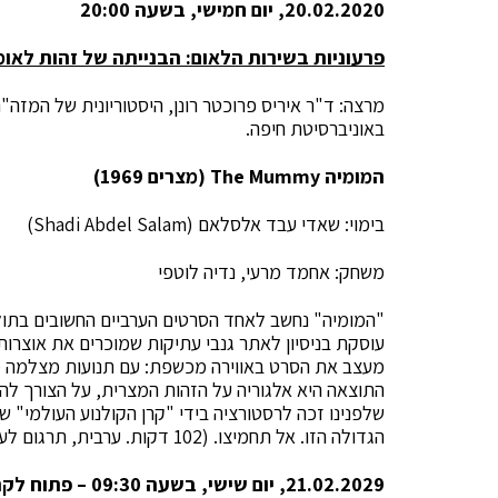
20.02.2020, יום חמישי, בשעה 20:00
פרעוניות בשירות הלאום: הבנייתה של זהות לאו
מרצה: ד"ר איריס פרוכטר רונן, היסטוריונית של המזה
באוניברסיטת חיפה.
המומיה
The Mummy
(מצרים 1969)
בימוי: שאדי עבד אלסלאם (Shadi Abdel Salam)
משחק: אחמד מרעי, נדיה לוטפי
עוסקת בניסיון לאתר גנבי עתיקות שמוכרים את אוצרו
מעצב את הסרט באווירה מכשפת: עם תנועות מצלמה מב
התוצאה היא אלגוריה על הזהות המצרית, על הצורך לה
שלפנינו זכה לרסטורציה בידי "קרן הקולנוע העולמי" 
הגדולה הזו. אל תחמיצו. (102 דקות. ערבית, תרגום לעברית ולאנגלית).
21.02.2029, יום שישי, בשעה 09:30 – פתוח לקהל הרחב ללא תשלום