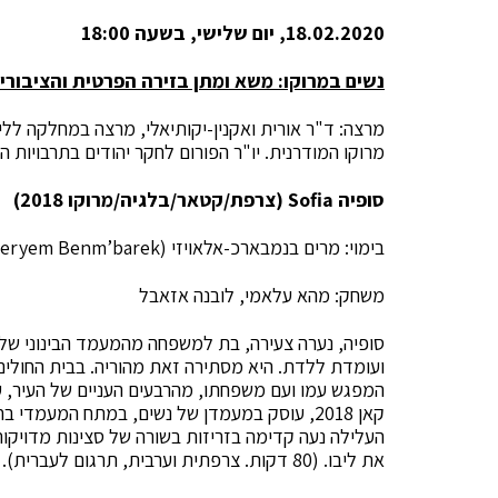
18.02.2020, יום שלישי, בשעה 18:00
נשים במרוקו: משא ומתן בזירה הפרטית והציבורי
מרצה: ד"ר אורית ואקנין-יקותיאלי, מרצה במחלקה ללימ
מרוקו המודרנית. יו"ר הפורום לחקר יהודים בתרבויות 
סופיה
Sofia
(צרפת/קטאר/בלגיה/מרוקו 2018)
בימוי: מרים בנמבארכ-אלאויזי (Meryem Benm’barek)
משחק: מהא עלאמי, לובנה אזאבל
סופיה, נערה צעירה, בת למשפחה מהמעמד הבינוני של 
ועומדת ללדת. היא מסתירה זאת מהוריה. בבית החולים
המפגש עמו ועם משפחתו, מהרבעים העניים של העיר, 
קאן 2018, עוסק במעמדן של נשים, במתח המעמדי
העלילה נעה קדימה בזריזות בשורה של סצינות מדויק
את ליבו. (80 דקות. צרפתית וערבית, תרגום לעברית).