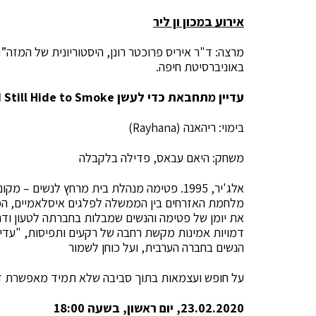
אירוע במכון ון ליר
מרצה: ד"ר איריס פרוכטר רונן, היסטוריונית של המזה
באוניברסיטת חיפה.
עדיין מתחבאת כדי לעשן
I Still Hide to Smoke
בימוי: ריהאנה (Rayhana)
משחק: היאם עבאס, פדילה בלקבלה
אלג'יר, 1995. פטימה מנהלת בית מרחץ לנשים 
מלחמת האזרחים בין הממשלה לפלגים איסלאמיים, המתח
את יומן של פטימה והנשים שמבלות בחברתה לטעון ודר
דמויות אמינות מקשת רחבה של רקעים ותפיסות, "עדיין
הנשים בחברה הערבית, ועל כוחן לשמור
על חופש ועצמאות בתוך סביבה שלא תמיד מאפשרת זאת. (90 דקות. ערבית, תרגום 
23.02.2020, יום ראשון, בשעה 18:00