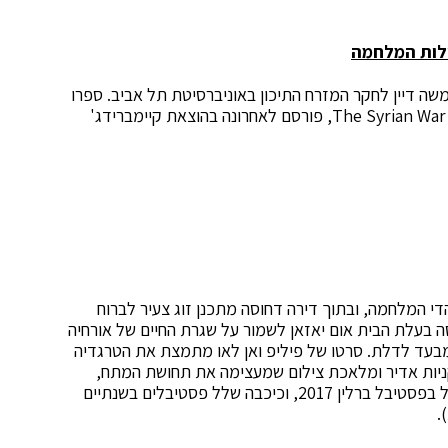
ולות המלחמה
משה דיין לחקר המזרח התיכון באוניברסיטת תל אביב. ספרו
האחרון: The Syrian War – Between Justice and Political Reality, פורסם לאחרונה בהוצאת קיימברידג'
 המלחמה, ובתוך דירה דחוסה מתכנן זוג צעיר לברוח
ה בעלת הבית אום יאזאן לשמור על שגרת החיים של אורחיה
מבעד לדלת. סרטו של פיליפ ואן לאו מתמצת את הטרגדיה
וות שחקניות אדיר ומלאכת צילום שמעצימה את תחושת המתח,
התוצאה היא דרמה מעולה שקטפה את פרס חביב הקהל בפסטיבל ברלין 2017, וכיכבה שלל פסטיבלים בשנתיים