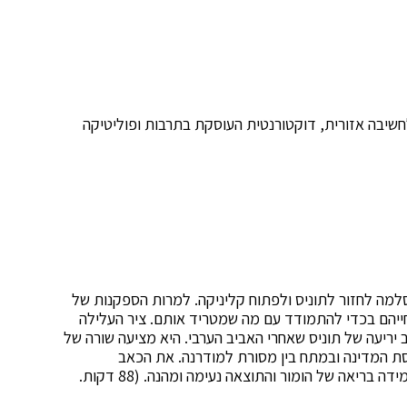
חשיבה אזורית, דוקטורנטית העוסקת בתרבות ופוליטיקה
סלמה לחזור לתוניס ולפתוח קליניקה. למרות הספקנות של
חייהם בכדי להתמודד עם מה שמטריד אותם. ציר העלילה
יריעה של תוניס שאחרי האביב הערבי. היא מציעה שורה של
ת המדינה ובמתח בין מסורת למודרנה. את הכאב
שמעוררות סיטואציות אלו היא מפיגה בזכות טון קליל ומידה בריאה של הומור והתוצאה נעימה ומהנה. (88 דקות.