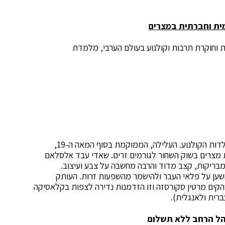
מית וחברתית במצרים
"ת וחוקרת תרבות וקולנוע בעולם הערבי, מלמדת
"המומיה" נחשב לאחד הסרטים הערביים החשובים בתולדות הקולנוע. העלילה, הממוקמת בסוף המאה ה-19,
ת מצרים בשוק השחור לגורמים זרים. שאדי עבד אלסלאם
ריקות, קצב מדוד והרבה מחשבה על צבע ועיצוב.
שען על פלאי העבר ולהישמר מהשפעות זרות. העותק
שהקים מרטין סקורסזה וזו הזדמנות נדירה לצפות בקלאסיקה