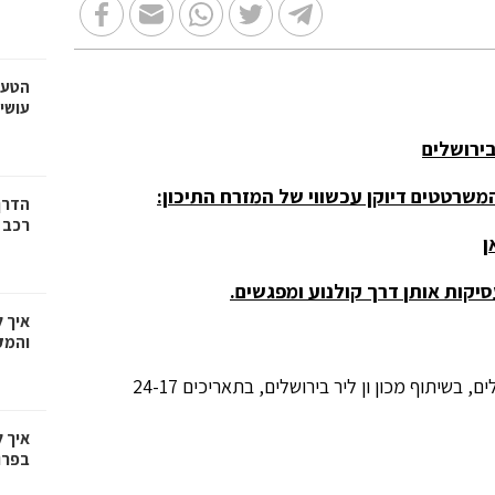
הטעו
עושי
בירושלים
משרטטים דיוקן עכשווי של המזרח התיכון:
הדרך
רכב
ן
סיקות אותן
דרך קולנוע ומפגשים.
איך 
והמק
"שבוע קולנוע מן המזרח התיכון", ייערך בסינמטק ירושלים, בשיתוף מכון ון ליר בירושלים, בתאריכים 24-17
איך 
בפרו