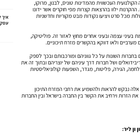
קולנועית העכשווית מהמדינות טוניס, לבנון, מרוקו,
 ההקרנות ילוו בהרצאות קצרות מפי חוקרים אשר ידונו
לות מכל סרט ויציעו נקודות מבט מקוריות וחדשניות
איך 
עסקי
בעיני עצמה ובעיני אחרים מחוץ לאזור זה. פוליטיקה,
מערביים ולאו דווקא בהקשרים מזרח תיכוניים.
חברות השונות על כל גווניהם ומורכבותם ובכך לספק
דיבידואלים ושל חברות דרך עיניהם של יוצריהם ובתוך זה את
מלחמה, הגירה, פליטות, מגדר, השפעות קולוניאליסטיות
 אלה נבקש להראות ולהשמיע את רחבי המזרח התיכון
ת הזרות וירחיב את הקשר בין החברה בישראל ובין החברות
ון ליר: