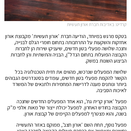
קרדיט: באדיבות חברת אורון תעשיות
בטקס מרגש במיוחד, הודיעה חברת 'אורון תעשיות' מקבוצת אורון
אחזקות והשקעות על התרחבותה בתחום חומרי הגלם לבנייה,
וחנכה שלושה מפעלי בטון חדשים, שיעניקו שירות הן לחברות
הקבוצה הפועלות בתחום הנדל"ן, הבניה והתשתיות והן לחברות
הביצוע השונות במשק.
שלושת המפעלים שנרכשו, מהווים את חזית הטכנולוגיה בכל
הקשור להקמת מפעלי בטון חדשים, עומדים בסטנדרטים הגבוהים
ביותר ונותנים מענה לדרישות המחמירות ולתנאים של המשרד
לאיכות הסביבה.
מפעל 'אורון קרית גת', הוא אחד המפעלים החדשים שחנכה
הקבוצה בחודש האחרון. למפעל יכולת ייצור של מאות אלפי מ"ק
בשנה, והוא מצטרף למפעלים הקיימים של קבוצת אורון.
מפעל נוסף, תחת השם 'אורון חצב', ממוקם באזור התעשייה
נחשונים ומאפשר את הרחבת פעילות הקבוצה למרכז הארץ-