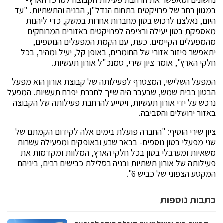
במגוון רחב של פרויקטים בתחום הנדל"ן, הבניה והתשתיות. "עד
היום, נאלצנו לרכוש בטון מחברות אחרות במשק, כדי ליהנות
מאספקת בטון יעילה ורציפה לפרויקטים באזורים המרוחקים
מהמפעלים הקיימים. כעת, עם הקמת המפעלים הנוספים,
יתאפשר פיזור אזורי של החומרים, באופן קל, יעיל ומהיר, בכל
חלקי הארץ", אומר ציון שירי, סמנכ"ל אורון תעשיות.
המפעל השלישי, המצטרף לפעילותה של קבוצת אורון הוא מפעל
הבטון בבית שמש, שבעבר היה שייך לחברת יפרח תעשיות. המפעל
נרכש על ידי אורון תעשיות, ויסייע להרחבת פעילותה של הקבוצה
באזור ירושלים והסביבה.
ציון שירי הוסיף: "החברה פועלת בימים אלה לקידום הקמתם של
שני מפעלי בטון נוספים- בבאר שבע ובאופקים ומפעילה עשרות
משאיות ומערבלי בטון בכל חלקי הארץ, המלוות ומקדמות את
פעילותה של אורון תשתיות ובניה בסלילת כבישים רבים, ביניהם
המקטע הצפוני של כביש 6".
כתבות נוספות