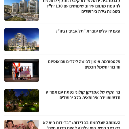
קבוצת בית ירושלמי BY קיבלה תוקף לתוכנית
להקמת מתחם עירוב שימושים עם 130 יח"ד
בשכונת גילה בירושלים
האם ירושלים עוברת "תל אביביזציה"?
פלטפורמת אימון לבישה לילדים עם אוטיזם
וחיבורי חשמל חכמים
בר הקיץ של אמריקן קולוני נפתח עם תפריט
חדש ואווירה אירופאית בלב ירושלים
העמותה שנלחמת בבדידות: “בדידות היא לא
רק כאב רגשי. היא עלולה להיות סכנת חיים”