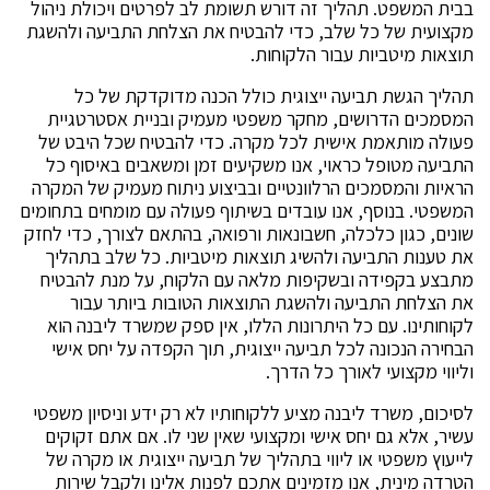
בבית המשפט. תהליך זה דורש תשומת לב לפרטים ויכולת ניהול
מקצועית של כל שלב, כדי להבטיח את הצלחת התביעה ולהשגת
תוצאות מיטביות עבור הלקוחות.‏
תהליך הגשת תביעה ייצוגית כולל הכנה מדוקדקת של כל
המסמכים הדרושים, מחקר משפטי מעמיק ובניית אסטרטגיית
פעולה מותאמת אישית לכל מקרה. כדי להבטיח שכל היבט של
התביעה מטופל כראוי, אנו משקיעים זמן ומשאבים באיסוף כל
הראיות והמסמכים הרלוונטיים ובביצוע ניתוח מעמיק של המקרה
המשפטי. בנוסף, אנו עובדים בשיתוף פעולה עם מומחים בתחומים
שונים, כגון כלכלה, חשבונאות ורפואה, בהתאם לצורך, כדי לחזק
את טענות התביעה ולהשיג תוצאות מיטביות. כל שלב בתהליך
מתבצע בקפידה ובשקיפות מלאה עם הלקוח, על מנת להבטיח
את הצלחת התביעה ולהשגת התוצאות הטובות ביותר עבור
לקוחותינו. עם כל היתרונות הללו, אין ספק שמשרד ליבנה הוא
הבחירה הנכונה לכל תביעה ייצוגית, תוך הקפדה על יחס אישי
וליווי מקצועי לאורך כל הדרך.
לסיכום, משרד ליבנה מציע ללקוחותיו לא רק ידע וניסיון משפטי
עשיר, אלא גם יחס אישי ומקצועי שאין שני לו. אם אתם זקוקים
לייעוץ משפטי או ליווי בתהליך של תביעה ייצוגית או מקרה של
הטרדה מינית, אנו מזמינים אתכם לפנות אלינו ולקבל שירות