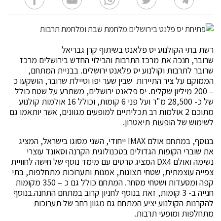
רשת בתי הקולנוע יס פלאנט בשיתוף קרן גבריאל
שרובר, חנכה את מרכז התרבות והבילוי החדש בירושלים מרכז
שרובר לתרבות וקולנוע יס פלאנט ירושלים. בבניית המתחם,
הממוקם על ציר התיירות שבין שער יפו וטיילת שרובר, הושקעו כ
– 200 מיליון שקלים. יס פלאנט ירושלים, משתרע על שטח כולל
של כ- 28,500 מ"ר ועל פני 6 קומות, וכולל 16 אולמות קולנוע
מתוכם 2 אולמות רב תכליתיים למופעים מגוונים, אשר יותאמו גם
לשימוש של הופעות תיאטרון.
בנוסף, במתחם אולם IMAX ייחודי, השני מסוגו בישראל, המציג
את שוברי הקופות הגדולים בטכנולוגית הקרנה וסאונד עוצרי
נשימה ואולם DX4 המציג סרטים עם מימד נוסף של חישה לחוויית
צפייה עוצמתית, שטחי תצוגות, אמנות ותערוכות מתחלפות, בתי
קפה ומסעדות ושטחי מסחר. המתחם כולל גם כ – 350 מקומות
חנייה ב- 3 קומות, זאת בנוסף לחניון קרוב במתחם התחנה.בנוסף
להקרנות הקולנוע יציע המתחם גם מגוון רחב של תערוכות
מתחלפות ומופעי תרבות.