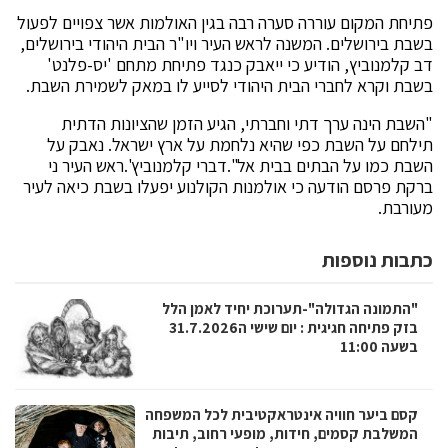
פתיחת המקום עוררה סערה רבה בגין האולמות אשר צפויים לפעול
בשבת בירושלים. המשנה לראש העיר ויו"ר הבית היהודי בירושלים,
דב קלמנוביץ, הודיע כי ייאבק כנגד פתיחת מתחם 'יס-פלנט'
בשבת וקרא לחברי הבית היהודי לסייע לו במאק לשמירת השבת.
"השבת הינה ערך דתי וחברתי, הגיע הזמן שהציונות הדתית
תילחם על השבת כפי שהיא נלחמת על ארץ ישראל. נאבק על
השבת כמו על הבתים בבית אל".דברי קלמנוביץ'.ראש העיר ני
ברקת פרסם הודעה כי אולמנות הקולנוע יפעלו בשבת כיאה לעיר
מעורבת.
כתבות נוספות
"התמונה הגדולה"-תערוכת יחיד לאמן הלל
בזק פתיחה חגיגית : יום שישי ה31.7.2026
בשעה 11:00
קסם ביער חוויה אינטראקטיבית לכל המשפחה
המשלבת קסמים, חידות, מופעי רחוב, תיבות