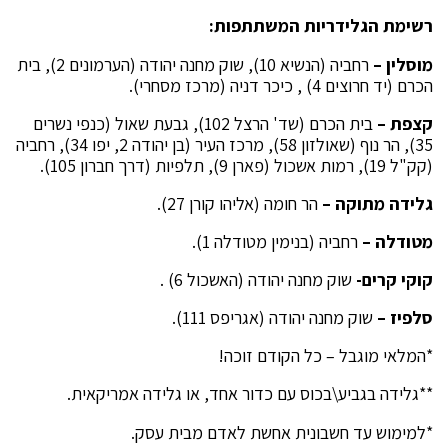
רשימת הגלידריות המשתתפות:
מוסלין –
רחביה (הנשיא 10), שוק מחנה יהודה (הערמונים 2), בית
הכרם (יד חרוצים 4) , כיכר דניה (מרכז מסחרי).
קצפת –
בית הכרם (שד' הרצל 102), גבעת שאול (כנפי נשרים
35), הר נוף (שאולזון 58), מרכז העיר (בן יהודה 2, יפו 34), רחביה
(קק"ל 19), רמות אשכול (פארן 9), תלפיות (דרך חברון 105).
גלידה מתוקה –
הר חומה (אליהו קורן 27).
מטודלה –
רחביה (בנימין מטודלה 1).
קוקי קרים-
שוק מחנה יהודה (האשכול 6) .
סלפיז –
שוק מחנה יהודה (אגריפס 111).
*המלאי מוגבל – כל הקודם זוכה!
**גלידה בגביע\בכוס עם כדור אחד, או גלידה אמריקאית.
*למימוש עד חשבונית אחשת לאדם מבית עסק.