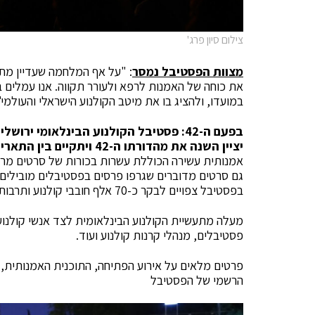
צילום סיון פרג'
מצוות הפסטיבל נמסר
: "על אף המלחמה שעדיין מתח
את כוחה של האמנות לרפא ולעורר תקווה. אנו עמלים 
במועדו, ולהציג בו את מיטב הקולנוע הישראלי והעולמי"
בפעם ה-42: פסטיבל הקולנוע הבינלאומי יר
יציין השנה את מהדורתו ה-42 ויתקיים בין התאריכים 17 עד 26 ביולי 2025.
אמנותית עשירה הכוללת עשרות בכורות של סרטים מרחב
גם סרטים מדוברים שגרפו פרסים בפסטיבלים מובילים בע
בפסטיבל צפויים לבקר כ-70 אלף חובבי קולנוע ותרבות מהארץ ומהעולם, ומוזמנים אליו אורחים רבי
מעלה מתעשיית הקולנוע הבינלאומית לצד אנשי קולנוע
פסטיבלים, מנהלי קרנות קולנוע ועוד.
פרטים מלאים על אירוע הפתיחה, התוכנית האמנותית, 
הרשמי של הפסטיבל