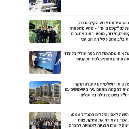
 הבא יפתח ארוע הקיץ הגדול
שלים: "קסם ביער" – מסע משפחתי
סמים,חידות, מופעי רחוב אתגרים
ות בלב הטבע של הגן הבוטני
שלמית שמתמודדת בפריימריז בליכוד
ה פתרון מפתיע לסוגיית הגיוס
קבוצת בית ירושלמי BY קיבלה תוקף
נית להקמת מתחם עירוב שימושים עם
 השנה לאסון הילדים במג׳דל שמס:
 המדינה אירח את השקת צוות
מה ליישום תכניות לאומיות לחברה