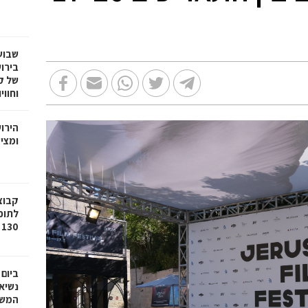
שבוע
בירו
של ק
וחווי
הירו
ומציע
לתוכ
130 יח"ד בשכונת גילה בירושלים
ביום
נשיא
המשי