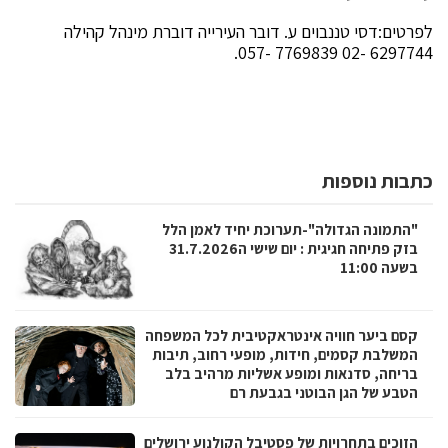
לפרטים:דסי טננבוים ע. דובר העירייה דוברת מינהל קהילה
6297744 -02 7769839 -057.
כתבות נוספות
"התמונה הגדולה"-תערוכת יחיד לאמן הלל
בזק פתיחה חגיגית : יום שישי ה31.7.2026
בשעה 11:00
קסם ביער חוויה אינטראקטיבית לכל המשפחה
המשלבת קסמים, חידות, מופעי רחוב, תיבות
בריחה, סדנאות ומופע אשליות מרהיב בלב
הטבע של הגן הבוטני בגבעת רם
הזוכים בתחרויות של פסטיבל הקולנוע ירושלים