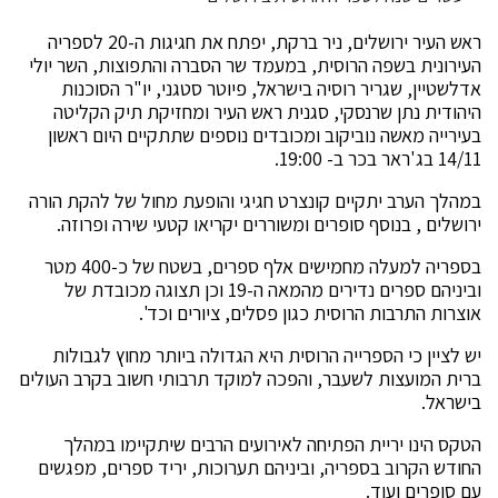
ראש העיר ירושלים, ניר ברקת, יפתח את חגיגות ה-20 לספריה
העירונית בשפה הרוסית, במעמד שר הסברה והתפוצות, השר יולי
אדלשטיין, שגריר רוסיה בישראל, פיוטר סטגני, יו"ר הסוכנות
היהודית נתן שרנסקי, סגנית ראש העיר ומחזיקת תיק הקליטה
בעירייה מאשה נוביקוב ומכובדים נוספים שתתקיים היום ראשון
14/11 בג'ראר בכר ב- 19:00.
במהלך הערב יתקיים קונצרט חגיגי והופעת מחול של להקת הורה
ירושלים , בנוסף סופרים ומשוררים יקריאו קטעי שירה ופרוזה.
בספריה למעלה מחמישים אלף ספרים, בשטח של כ-400 מטר
וביניהם ספרים נדירים מהמאה ה-19 וכן תצוגה מכובדת של
אוצרות התרבות הרוסית כגון פסלים, ציורים וכד'.
יש לציין כי הספרייה הרוסית היא הגדולה ביותר מחוץ לגבולות
ברית המועצות לשעבר, והפכה למוקד תרבותי חשוב בקרב העולים
בישראל.
הטקס הינו יריית הפתיחה לאירועים הרבים שיתקיימו במהלך
החודש הקרוב בספריה, וביניהם תערוכות, יריד ספרים, מפגשים
עם סופרים ועוד.