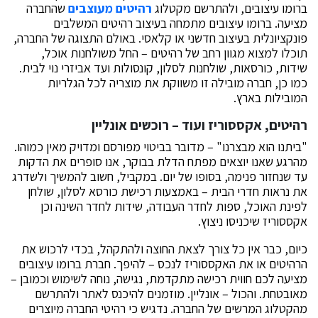
ברומו עיצובים, ולהתרשם מקטלוג
רהיטים מעוצבים
שהחברה
מציעה. ברומו עיצובים מתמחה בעיצוב רהיטים המשלבים
פונקציונלית בעיצוב חדשני או קלאסי. באולם התצוגה של החברה,
תוכלו למצוא מגוון רחב של רהיטים – החל משולחנות אוכל,
שידות, כורסאות, שולחנות לסלון, קונסולות ועד אביזרי נוי לבית.
כמו כן, חברה מובילה זו משווקת את מוצריה לכל הגלריות
המובילות בארץ.
רהיטים, אקססוריז ועוד – רוכשים אונליין
"ביתנו הוא מבצרנו" – מדובר בביטוי מפורסם ומדויק מאין כמוהו.
מהרגע שאנו יוצאים מפתח הדלת בבוקר, אנו סופרים את הדקות
עד שנחזור פנימה, בסופו של יום. במקביל, חשוב להמשיך ולשדרג
את נראות חדרי הבית – באמצעות רכישת כורסא לסלון, שולחן
לפינת האוכל, ספות לחדר העבודה, שידות לחדר השינה וכן
אקססוריז שיכניסו ניצוץ.
כיום, כבר אין כל צורך לצאת החוצה ולהתקהל, בכדי לרכוש את
הרהיטים או את האקססוריז לנכס – להיפך. חברת ברומו עיצובים
מציעה לכם חווית רכישה מתקדמת, נגישה, נוחה לשימוש וכמובן –
מאובטחת. והכול – אונליין. מוזמנים להיכנס לאתר ולהתרשם
מהקטלוג המרשים של החברה. נדגיש כי רהיטי החברה מיוצרים