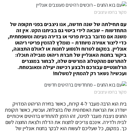
מקור ברומו עיצובים
עם תחילתה של שנה חדשה, אנו ניצבים בפני תקופה של
התחדשות – שבאה לידי ביטוי גם בביתנו הקט. אין זה
משנה אם מדובר בבית פרטי או בדירה נעימה ומשפחתית,
כדי ליצור אווירה מיוחדת – מומלץ להזמין פריטי ריהוט
אונליין. במקום לטרוח ולנסוע לחנות או לאולם התצוגה,
ביקור בחנות האונליין של חברת ריהוט מובילה תוכלו:
להתרשם מהקטלוג המרשים שלה, לבחור במוצרים
הרלוונטיים עבורכם ולבצע רכישה יעילה ומאובטחת.
ועכשיו? נשאר רק להמתין למשלוח!
מקור ברומו עיצובים
בית הוא הרבה מעבר ל-4 קירות, כאשר בחירת הריהוט המדויק
ישדרג את הנראות האסתטית שלו בהצלחה. ועכשיו, כאשר תקופת
החגים ניצבת מעבר לפינה, זהו הזמן להתחדש ברהיטים איכותיים
לבית ולדירה. אינכם צריכים לחצות את הדלת ולצאת החוצה לשם
כך. במקום, כל שעליכם לעשות הוא לבקר בחנות אונליין של