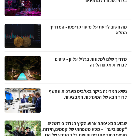
בלתי נשכחת למזמינים
מה חשוב לדעת על מיסוי קריפטו - המדריך
המלא
מדריך שלם למלונות בגליל עליון - טיפים
לבחירת מקום הלינה
נשיא המדינה ביקר באלביט מערכות ונחשף
לדור הבא של המערכות המבצעיות
שבוע הבא יפתח ארוע הקיץ הגדול בירושלים:
"קסם ביער" – מסע משפחתי של קסמים,חידות,
מופעי רחוב אתגרים וחוויות בלב הטבע של הגן