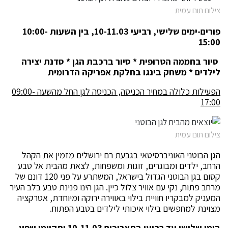
צילום תום עמית
פורים-ימים שלישי, רביעי 10-11.03, בין השעות 10:00-
15:00
סיור בחממה הטרופית * סיור ברכבת הגן * סדנת יצירה
לילדים * משחק בינגו בחלקת אפריקה הדרומית
הפעילות כלולה במחיר הכניסה, הכניסה לגן החל מהשעה 09:00-
17:00
צילום תום עמית
הגן הבוטני האוניברסיטאי בגבעת רם ירושלים מזמין את הקהל
הרחב, ילדים ומבוגרים, זוגות ומשפחות, לצאת מהבית אל טבע
קסום בגן הבוטני הגדול בישראל, המשתרע על פני 120 דונם של
מרחב פתוח, נקי עם אוויר צלול כיין. הגן הינו פנינת טבע בלב העיר
המעניק למבקריו חוויית בילוי באווירה ירוקה ומיוחדת, אטרקציה
מצוינת למחפשים בילוי איכותי לילדים בטבע הפתוח.
בימי שלישי עד רביעי בתאריכים 10-11.03 יתקיימו שפע