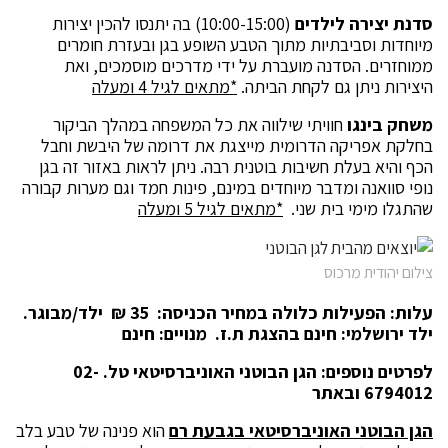
סדנת יצירה לילדים
(10:00-15:00) בה יתנסו להכין יצירות
מיוחדות וסביבתיות מתוך הטבע השופע בגן ובעזרת חומרים
ממוחזרים. הסדנה מועברת על ידי מדרכים מוסמכים, ואת
היצירות ניתן גם לקחת הביתה.
*מתאים לגיל 4 ומעלה
משחק בינגו
חוויתי שילווה את כל המשפחה במהלך הביקור
בחלקת אפריקה הדרומית מייצגת את דרומה של היבשת וחבל
הכף והיא בעלת חשיבות בוטנית רבה. ניתן לראות באזור זה בגן
נופי סוואנה ומדבר מיוחדים במינם, פינות חמד וגם מערות קבורה
שהתגלו מימי בית שני.
*מתאים לגיל 5 ומעלה
צילום יהודית מרכוס
עלות: הפעילות כלולה במחיר הכניסה: 35 ₪ ילד/מבוגר.
ילד ירושלמי: חינם בהצגת ת.ז. מנויים: חינם
לפרטים נוספים: הגן הבוטני האוניברסיטאי טל. 02-
6794012
ובאתר
הגן הבוטני האוניברסיטאי בגבעת רם
הוא פנינה של טבע בלב