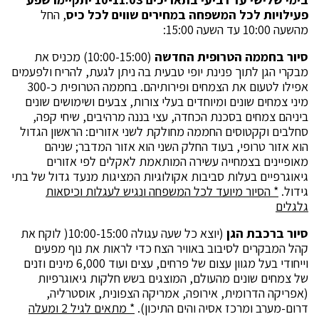
פעילויות לכל המשפחה במחירים שווים לכל כיס
, החל
מהשעה 10:00 עד השעה 15:00:
סיור בחממה הטרופית החדשה
(10:00-15:00) מכניס את
מבקרי הגן לתוך פנינת יופי טבעית בה ניתן לגעת, להריח ולפעמים
אפילו לטעום את הצמחים ופירותיהם. בחממה הטרופית כ-300
מיני צמחים שונים ומיוחדים בעלי צורות, צבעים ושימושים שונים
ביניהם צמחים בסכנת הכחדה, עצי בננה מרהיבים, שיחי קפה,
סחלבים וקקטוסים החממה מחולקת לשני אזורים: הראשון הגדול
הוא אזור טרופי, בעוד החלק השני הוא אזור המדבר; שניהם
מאופיינים בצמחייה עשירה המותאמת לאקלים לפי אזורים
גיאוגרפיים בעלות סביבות אקולוגיות המציגות מנעד גדול של בתי
גידול.
* הסיור מיועד לכל המשפחה ונגיש לעגלות וכיסאות
גלגלים
סיור ברכבת הגן
(יוצא כל שעה עגולה 10:00-15:00( לוקח את
קהל המבקרים לסיבוב באוויר הצח כדי לראות את נוף מפעים
וייחודי בעל מגוון עצום של פרחים, עצים ועוד 6,000 מינים וזנים
של צמחים שונים מהעולם, המוצגים בשש חלקות גיאוגרפיות
(אפריקה הדרומית, אירופה, אמריקה הצפונית, אוסטרליה,
דרום-מערב ומרכז אסיה והים התיכון).
* מתאים לגיל 2 ומעלה