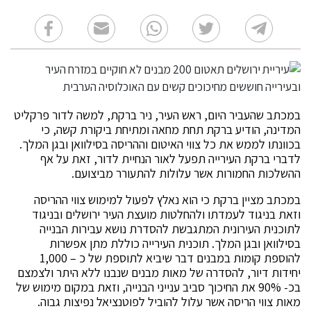
במכתב שהעביר היום, ראש העיר, ניר ברקת, למשה לדור פרקליט
המדינה, הודיע ברקת תחת מחאה ומתיחת ביקורת קשה, כי
בכוונתו לממש את כל צווי האיטום וההריסה בסילוואן ובגן המלך.
לדברי ברקת העירייה תפעל לאור הנחיית לדור, זאת על אף
ההשלכות החמורות אשר עלולות להתעורר מביצועם.
במכתב מציין ברקת כי הוא נאלץ לפעול למימוש צווי ההריסה
וזאת בניגוד לעמדתו ולהחלטות מועצת העיר ירושלים ובניגוד
לתוכנית העירונית המתגבשת להסדרת נושא עבירות הבנייה
בסילוואן ובגן המלך. תוכנית העירייה כוללת מתן אפשרות
להוספת קומות במבנים דבר שיביא לתוספת של כ – 1,000
יחידות דיור, להסדרה של מאות מבנים שנבנו ללא היתר ולצמצם
בכ- 90% את החיכוך סביב ענייני הבנייה, וזאת במקום מימוש של
מאות צווי הריסה אשר עלול להוביל לפוטנציאל נפיצות גבוה.