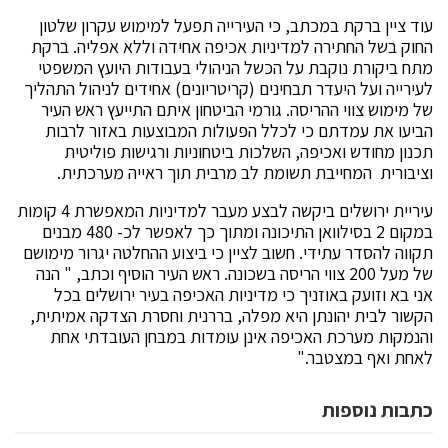
עוד ציין ברקת במכתב, כי העירייה תפעל למימוש עקרון שלטון
החוק בשל החתירה למדיניות אכיפה אחידה וללא אפליה. ברקת
מתח ביקורת נוקבת על הכשל הניהולי בעבודות היועץ המשפטי
לעירייה ועל היעדר תבחינים (קריטריונים) אחידים לניהול התהליך
של מימוש צווי ההריסה. גורמי הביטחון איתם התייעץ ראש העיר
הביעו את עמדתם כי לכלל הפעולות המבוצעות באזור לרבות
תכנון מחודש ואכיפה, השלכות ביטחוניות ורגישות פוליטית
וציבורית המחייבת תשומת לב מרבית תוך ראייה מערכתית.
עיריית ירושלים ביקשה לבצע מעבר למדיניות המאפשרת 4 קומות
במקום 2 בסילוואן התיכונה ומתוך כך לאפשר לכ- 480 מבנים
תקווה להסדר עתידי. חשוב לציין כי ביצוע ההחלטה יגרור מימושם
של מעל 200 צווי הריסה בשכונה. ראש העיר הוסיף וכתב, " הנה
אני בא וזועק באוזניך כי מדיניות האכיפה בעיר ירושלים בכל
הקשור לבית יהונתן היא מפלה, בררנית וחסרת הצדקה אמיתית,
והנמקות מערכת האכיפה אינן עומדות במבחן העובדתי אחת
לאחת ואף במצטבר."
כתבות נוספות