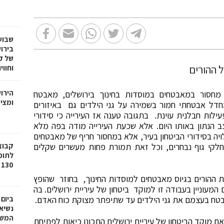
שבוע
בירו
של ק
וחווי
הירו
מחסור במאבטחים במוסדות בחינוך בירושלים, מאבטח
ומציע
דל אבטחתי חמור בשמירה על גני הילדים גם באיזורים
ילות חבלנית עוינת. בתגובה טענה אז העירייה כי סידורי
 הנתון באותו היום. אלא שכעת העירייה מודה בפה מלא
יה בסידורי הביטחון בעיר, אלא במחסור חריף של מאבטחים
חלקי גוף נבחרים, וכל זאת תמורת פחות מעשרים שקלים
לתוכ
130 יח"ד בשכונת גילה בירושלים
ההורים בגיוס מאבטחים למוסדות החינוך, בחוזר שהופץ
מעוניין בעבודה זו למוקד ביטחון של עיריית ירושלים. בה
בטח בעצמם את גני הילדים עד שתיפתר מצוקת כוח האדם.
ביום
נשיא
המשי
ם מוקד הביטחון של עיריית ירושלים התכונן כיאות לפתיחת