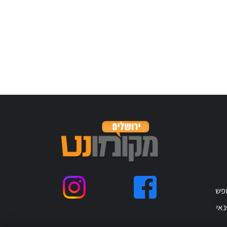
ופש
נאי