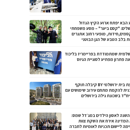
 הבא יפתח ארוע הקיץ הגדול
שלים: "קסם ביער" – מסע משפחתי
סמים,חידות, מופעי רחוב אתגרים
ות בלב הטבע של הגן הבוטני
שלמית שמתמודדת בפריימריז בליכוד
ה פתרון מפתיע לסוגיית הגיוס
קבוצת בית ירושלמי BY קיבלה תוקף
נית להקמת מתחם עירוב שימושים עם
 השנה לאסון הילדים במג׳דל שמס:
 המדינה אירח את השקת צוות
מה ליישום תכניות לאומיות לחברה