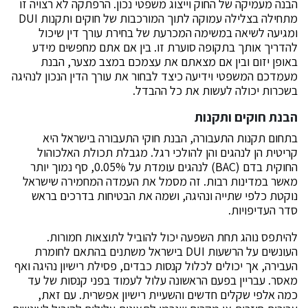
הבנה מעמיקה של החוק וייצוג משפטי נכון. הרפתקה לא רצויה זו
מתחילה בצלילה עמוקה לתוך המורכבות של חוקים ותקנות DUI
ומגיעה לשיאה במשימה המכרעת של בחירת עורך דין שיכול
להדריך אותך בתקופה סוערת זו. בין אם אתם מחפשים מידע
באופן יזום ובין אם מצאתם את עצמכם במצב מצער, הבנת
מעמדכם המשפטי וידיעה כיצד לבחור את עורך הדין הנכון לנהיגה
בשכרות יכולה לעשות את כל ההבדל.
הבנת חוקים ותקנות
בתחום תקנות התעבורה, הבנת חוקי התעבורה בישראל היא
קריטית הן לנהגים והן להולכי רגל. מגבלת תכולת האלכוהול
החוקית בדם (BAC) לנהגים עומדת על 0.05%, סף נמוך יותר
מאשר במדינות רבות. זה מסמל את העמדה המחמירה שישראל
נוקטת כלפי שתייה ונהיגה, ושמה את הבטיחות בדרכים בראש
סדר העדיפויות.
להיתפס נוהג תחת השפעה יכול להוביל לתוצאות חמורות.
העונשים על הרשעות DUI בישראל משתנים בהתאם לחומרת
העבירה, אך יכולים לכלול קנסות כבדים, פסילת רישיון נהיגה ואף
מאסר. עבריין בפעם הראשונה עלול לעמוד בפני קנסות של עד
כמה אלפי שקלים חדשים והשעיית רישיון אפשרית. עם זאת,