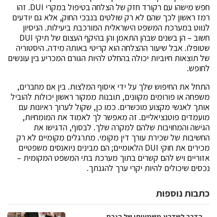
חפש מישהו עם רקורד חזק של הצלחה בטיפול במקרי DUI. זהו
רמז ראשון לכך שהם לא רק שולטים בנבכי החוק, אלא גם יודעים
לנווט במערכת המשפט הישראלית המורכבת ביעילות. הניסיון
חשוב – הן בשנים שבהן התאמן והן בהיקף העצום של תיקי DUI
שטופלו. אבל שיעור ההצלחה הוא קריטי באותה מידה. היסטוריה
של תוצאות חיוביות יכולה בהחלט להיות הגורם המכריע בין עונשים
לחופש.
התחל את החיפוש שלך על ידי איסוף המלצות. בין אם מחברים,
משפחה או פורומים מקוונים, תובנות ממקור ראשון יכולות להוביל
אותך לאנשי מקצוע מוכשרים. כמו כן, שקול לערוך ראיונות עם
מועמדים פוטנציאליים. זה מאפשר לך לאמוד את המומחיות,
הגישה והמחויבות שלהם למקרה שלך. לבסוף, הדגישו את
החשיבות של שכירת עורך דין מקומי. מתרגלים מקומיים לא רק
מכירים את חוקי DUI הלאומיים; הם מבינים ניואנסים משפטיים
אזוריים ויש להם קשרים בתוך מערכת בתי המשפט המקומית –
נכסים שיכולים להיות יקרי ערך להגנתך.
כתבות נוספות
הדרך לשדרוג משמעותי של הנכס