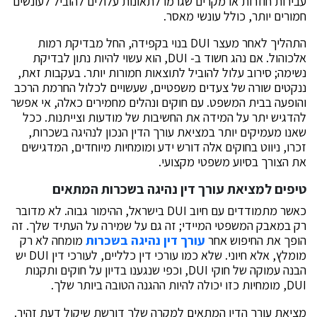
עבירות חוזרות או מקרים שגרמו לתאונות עלולים להוביל לעונשים
חמורים יותר, כולל עונשי מאסר.
התהליך לאחר מעצר DUI בנוי בקפידה, החל מבדיקת רמות
אלכוהול. אם נהג חשוד ב- DUI, הוא עשוי להיות נתון לבדיקת
נשימה; סירוב עלול להוביל לתוצאות חמורות יותר. בעקבות זאת,
ננקטים שורה של צעדים משפטיים, שעשויים לכלול החרמת הרכב
והופעה בבית המשפט. עם חוקים ונהלים מחמירים כאלה, אי אפשר
להדגיש יתר על המידה את החשיבות של מודעות וצייתנות. ככל
שאנו מעמיקים יותר במציאת עורך הדין הנכון לנהיגה בשכרות,
זכרו, ניווט בחוקים אלה דורש ידע ומומחיות מיוחדים, המדגישים
את הצורך בסיוע משפטי מקצועי.
טיפים למציאת עורך דין נהיגה בשכרות המתאים
כאשר מתמודדים עם חיוב DUI בישראל, ההימור גבוה. לא מדובר
רק במאבק המשפטי המיידי; זה גם על שמירה על העתיד שלך. זה
הופך את החיפוש אחר
עורך דין נהיגה בשכרות
מומחה לא רק
מומלץ, אלא חיוני. שלא כמו עורכי דין כלליים, לעורכי דין DUI יש
הבנה עמוקה של חוקי DUI, וכפי שנגענו בדיון על חוקים ותקנות
DUI, מומחיות כזו יכולה להיות ההגנה הטובה ביותר שלך.
מציאת עורך הדין המתאים למקרה שלך דורשת שיקול דעת זהיר.