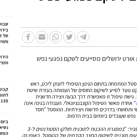
שבוע
בירו
של ק
וחווי
הירו
ומציע
טל המתמחה בתחום הגינון הטיפולי ליונתן ליכט, ראש
ט נועד לסייע לשיקום החוסים של העמותה בעזרת שיטת
לתוכ
. גישת טיפול זו מאפשרת דרך הבעה ויצירה חדשנית
130 יח"ד בשכונת גילה בירושלים
" אחרת מאשר הטיפול הקונבנציונאלי. העבודה בגינה אינה
י ותחושתי בדרכים חדשות ויצירתיות. ההוסטל "חסד
ביום
נשיא
יר: "
במסגרת ההכנות לתוכנית חולקו הסטודנטים ל-3
המשי
עות תוכנית לשיקום החצר הקדמית של ההוסטל. באופן זה