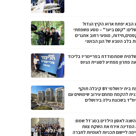
 הבא יפתח ארוע הקיץ הגדול
שלים: "קסם ביער" – מסע משפחתי
סמים,חידות, מופעי רחוב אתגרים
ות בלב הטבע של הגן הבוטני
שלמית שמתמודדת בפריימריז בליכוד
ה פתרון מפתיע לסוגיית הגיוס
קבוצת בית ירושלמי BY קיבלה תוקף
נית להקמת מתחם עירוב שימושים עם
 השנה לאסון הילדים במג׳דל שמס:
 המדינה אירח את השקת צוות
מה ליישום תכניות לאומיות לחברה