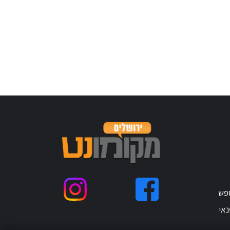
ופש
נאי