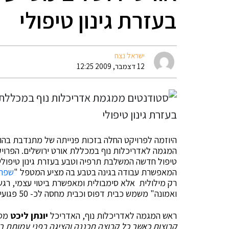
בעזרת גינון טיפולי
ישראל נצח
12 דצמבר, 2009 12:25
היוזמה לפרויקט החלה בזכות פנייתה של מתנדבת בהוס
המגמה לאדריכלות נוף במכללת אורט ירושלים. הפרויק
טיפול חדשה המשלבת תרפיה וטבע בעזרת גינון טיפולי
המאפשרת עבודה בגינה בטבע בה מציע המטפל "
שפה
רק מילולית אלא סימבולית ומאפשרת ביטוי עצמי, רגש
ואמונה" משמש כבית דפוס וכבית מחסה לכ- 50 פגועי נפש שעובדים ביומיום בבית הדפוס.
ראש המגמה לאדריכלות נוף, האדריכל
יונתן ליכט
מסב
קבוצות כאשר כל קבוצה תכננה והציגה בפני עמותת ר