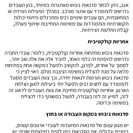
אגב, ניתן לבחור סדנאות גיבוש מאתגרות במיוחד, בהן העובדים
נדרשים להתמודד עם אתגר מורכב. במהלך הפעילות הפיזית או
המחשבתית, הם עוברים שינויים רבים ומתרגלים פיתוח יכולות
תקשורתיות והתמודדות עם משימות המחייבות שיתוף פעולה,
קבלת החלטות ויצירתיות.
אחריות קולקטיבית
סדנאות גיבוש מפתחות אחריות קולקטיבית, כלומר: עובדי החברה
נדרשים להיפתח זה כלפי האחר, להכיר אלה את אלה טוב יותר,
לסמוך על אחרים, לפרגן, להקשיב ולפעול כמקשה אחת בפתיחות
מלאה על מנת להצליח במשימה הניצבת מולם. ראוי לציין כי
סדנאות גיבוש תורמות לגאוות יחידה, וכך צוות העובדים מסוגל
להתמודד עם לחצים רבים ולפעול יחד ביעילות למען הצלחת
הארגון. אחריות קולקטיבית מחייבת את צוות העובדים לדאוג זה
לזה, לסייע זה לזה בעבודה, לפעול במשותף כדי להצליח
במשימה וכדומה.
סדנאות גיבוש במקום העבודה או בחוץ
יש מגוון עצום של סדנאות המיועדות לעובדי ארגונים קטנים,
בינוניים וגדולים. את הסדנאות ניתן לקיים במיקומים שונים: יש