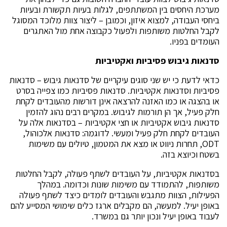
מערכת היחסים בין המשתתפים, לגלות בעיות תקשורת ובעיות
ביחסי העבודה, למצוא איזון, וכמובן – ליצור צוות מלוכד המסוגל
לקבל החלטות משותפות ולפעול כקבוצה אחת מול האתגרים
העומדים בפניו.
סדנאות גיבוש פסיביות ואקטיביות
כדאי לדעת כי יש שני סוגים עיקריים של סדנאות גיבוש – סדנאות
פסיביות וסדנאות אקטיביות. סדנאות פסיביות כמו צפייה בסרט
או בהצגה או כמו האזנה להרצאה אינן דורשות מהעובדים לקחת
חלק פעיל, אך הן תורמות לגיבוש. במקרים רבים נהוג להזמין
סדנאות גיבוש אקטיביות או חצי אקטיביות – בסדנאות אלה על
העובדים לקחת חלק פעיל ומעשי. לדוגמה: סדנאות אלכוהול,
ODT, תחרות ניווט או מצא את המטמון, טיולים עם משימות
בשטח וכיוצא בזה.
בסדנאות אקטיביות, על העובדים לשתף פעולה, לקבל החלטות
משותפות, להתמודד עם משימות שונות וכדומה. במהלך
הפעילות, הצוות מתגבש והעובדים לומדים כיצד לשתף פעולה
באופן יעיל. למעשה, הם מקבלים ארגז כלים שימושי המסייע להם
לעבוד באופן יעיל ונכון יותר גם במשרד.