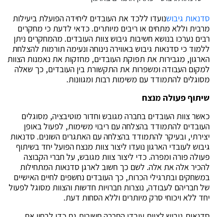
סדנאות גיבוש
נועדו ללכד את העובדים ליחידה הפועלת ביעילות
מרבית וללא מתחים או ריבים מיותרים. כדאי לדעת כי מחקרים
רבים נערכו בנושא חשיבות גיבוש צוות העובדים. מהמחקרים ניתן
ללמוד כי סדנאות גיבוש באווירה נינוחה ונעימה תורמות להצלחת
הארגון, מגבירות את תפוקת העובדים, מחזקות את נאמנות הצוות
למקום העבודה ומשפרות את התקשורת בין העובדים, כך שאלה
מסוגלים להתמודד עם משימות רבות ומגוונות.
שיתוף פעולה מנצח
כאשר צוות העובדים בחברה מגובש וחדור מוטיבציה, מסוגלים
העובדים להתמודד בהצלחה עם ריבוי משימות, לפעול באופן
יצירתי, ובעיקר להתמודד בהצלחה עם האתגרים השונים. סדנאות
גיבוש לעובדי הארגון נועדו ליצור צוות מנצח הפועל יחד בשיתוף
פעולה פורה ומפרה. כדי ליצור צוות מגובש, על חברי הקבוצה
להכיר אלה את אלה. לשם כך חשוב לארגן סדנאות המתחילות
במשחקים ובתרגילי הכרות, כך העובדים נחשפים לחיים האישיים
של חבריהם לעבודה, נוצרות חברויות חדשות והצוות מסוגל לפעול
יחד ללא ויכוחי סרק מיותרים וללא הסחות דעת.
סדנאות גיבוש לצוות עובדי החברה חשובות גם כדי לבחון את