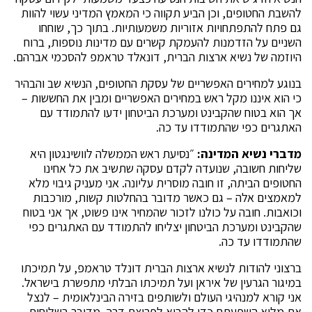
להשבת החטופים, וכן הביע תקווה כי המאמץ המדיני עשוי להוות
גם פתח להתפתחויות אזוריות משמעותיות. בתוך כך, שוחחו
השניים על הזדמנות להעמקת קשרים עם מדינות נוספות, ברוח
היוזמה של נשיא ארצות הברית, דונאלד טראמפ להסכמי אברהם.
בנוגע למחירים האפשריים של עסקת החטופים, הנשיא שב והבהיר
כי הוא איננו מקל ראש במחירים האפשריים ומבין את החששות –
אך הוא בטוח שהקבינט ומערכת הביטחון ידעו להתמודד עם
האתגרים כפי שהתמודדו עד כה.
מדברי נשיא המדינה:
״נסיעת ראש הממשלה לוושינגטון היא
שליחות חשובה, שנועדה לקדם עסקה שתשיב את כל אחינו
החטופים הביתה, זו חובה מוסרית עליונה. אני מעניק גיבוי מלא
למאמצים אלה – גם כאשר מדובר בהחלטות קשות, מורכבות
וכואבות. חובה על כולנו לזכור שהמחיר אינו פשוט, אך אני בטוח
שהקבינט ומערכת הביטחון יצליחו להתמודד עם האתגרים כפי
שהתמודדו עד כה.
ברצוני להודות לנשיא ארצות הברית דונלד טראמפ, על תמיכתו
במיגור הגרעין של איראן ועל תמיכתו הבלתי מתפשרת בישראל.
אני קורא למנהיגי העולם ולשותפים בזירה הבינלאומית – לנצל
את מלוא השפעתם כדי להביא לפריצת דרך. מדובר בשליחות