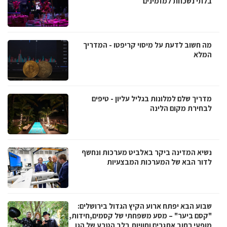
בלתי נשכחת למזמינים
מה חשוב לדעת על מיסוי קריפטו - המדריך
המלא
מדריך שלם למלונות בגליל עליון - טיפים
לבחירת מקום הלינה
נשיא המדינה ביקר באלביט מערכות ונחשף
לדור הבא של המערכות המבצעיות
שבוע הבא יפתח ארוע הקיץ הגדול בירושלים:
"קסם ביער" – מסע משפחתי של קסמים,חידות,
מופעי רחוב אתגרים וחוויות בלב הטבע של הגן