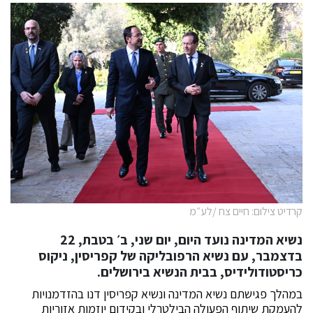
קרדיט צילום: חיים צח /לע״מ
נשיא המדינה נועד היום, יום שני, ב׳ בטבת, 22
בדצמבר, עם נשיא הרפובליקה של קפריסין, ניקוס
כריסטודולידיס, בבית הנשיא בירושלים.
במהלך פגישתם נשיא המדינה ונשיא קפריסין דנו בהזדמנויות
להעמקת שיתוף הפעולה הבילטרלי ובקידום יוזמות אזוריות