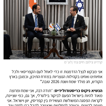
קרדיט צילום: חיים צח /לע״מ
אני מבקש לנצל הזדמנות זו כדי לאחל לעם הקפריסאי ולכל
אחיותינו ואחינו בקהילות הנוצריות במזרח התיכון, וכמובן בארץ
הקודש, חג מולד שמח ושנת 2026 טובה.”
הנשיא ניקוס כריסטודולידיס:
״תודה רבה, אני שמח ומרוצה
מאוד להיות בישראל הפעם לביקור בילטרלי, אך גם, כפי שציינת,
לקראת הפסגה המשולשת העשירית בין קפריסין, יוון וישראל. אני
מצפה לדיונים, ובעיקר להחלטות שנצטרך לקבל כדי לחזק עוד