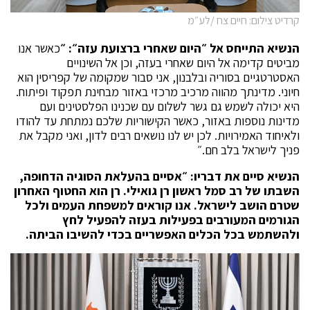
קרדיט צילום: חיים צח /לע״מ
הנשיא התייחס אל ״היום שאחרי ברצועת עזה״: ״
כאשר אנו
מביטים קדימה אל היום שאחרי בעזה, וכן אל השינויים
האסטרטגיים בסוריה ובלבנון, אני סבור שמקומה של קפריסין הוא
חיוני. מדינתך מהווה מרכיב מרכזי באזור מבחינת תפקוד ופיתוח.
היא יכולה לשמש גם גשר לשלום עם שכנינו הפלסטינים ועם
מדינות נוספות באזור, כאשר הקישוריות שלכם נמתחת עד להודו
ולאיחוד האמירויות. לכן יש לנו נושאים רבים לדון, ואני מקבל את
פניך לישראל בלב חם.״
הנשיא סיים את דבריו: ״אסיים בהעלאת הסוגיה הדחופה,
השבתו של רב סמל ראשון רן גואילי. רן הוא החטוף האחרון
שטרם הושב לישראל. אנו קוראים למשפחת העמים ולכל
הגורמים המעורבים בפעילות בעזה להפעיל לחץ
ולהשתמש בכל הכלים האפשריים בכדי להשיבו הביתה.