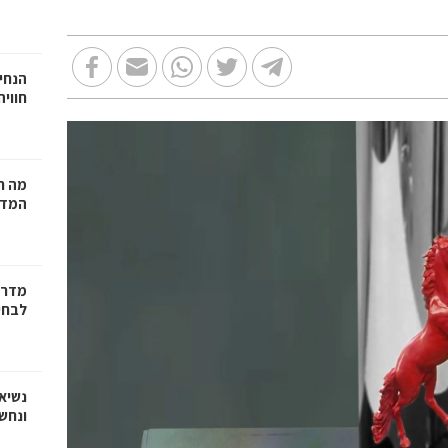
הנחיי
חווי
מה ח
המדר
מדריך
לבחי
נשיא
ונחש