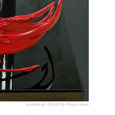
Rosso Horse--קרדיט צלם- sentient.art