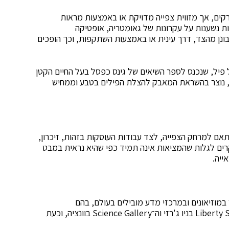
קים, אך מזווית צפייה מדויקת או באמצעות מראות
ות נשענות על עקרונות של גאומטריה, אופטיקה
נן מהצד, דרך עינית או באמצעות השתקפות, וכך הופכים
 פיל, שנכנס לספר השיאים של גינס כפסל בעל החיים הקטן
ופ, נוצר בהשראת המאבק להצלת הפילים בטבע וממחיש
אם למרחק הצפייה, לצד עבודות העוסקות בזהות, זיכרון,
ים לגלות שהמציאות אינה תמיד כפי שהיא נראית במבט
ייה.
במוזיאונים ובמרכזי מדע מובילים בעולם, בהם
ה־Exploratorium בסן פרנסיסקו, ה־Liberty Science Center בניו ג'רזי וה־Science Gallery בוונציה, וכעת