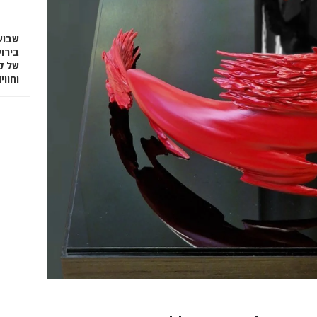
שבוע
בירו
של ק
וחווי