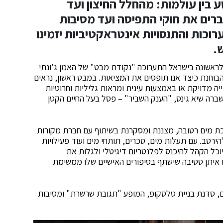
 בין עולמות: מהחלל החיצון ועד
ברים את חוקי התפיסה ועד מסיבות
ערוכות והתנסויות אינטראקטיביות יזמינו
.
 לראשונה בישראל התערוכה "נקודת מבט" של האמן ג'ונתי
בוחנת כיצד אנו תופסים את המציאות. במבט ראשון, נראים
ה מדויקת או באמצעות עינית ומראות גליליות וחרוטיות
שברה שיא גינס, "הענק השביר" – פסל בעל החיים הקטן
 מים רטובה, מצננת ומסקרנת בשיתוף עם חברת מקורות
ירטב. עם תעלות מים, סכרים, תותחי מים ועוד פעילויות
וכל הקהל להיכנס לפלנטריום דיגיטלי ולגלות את
 איתן סטיבה שישתף בסיפורים האישיים שלו ממשימת
ים, סדנת בניית טלסקופ, המופע "תגובת שרשרת" ומסיבות