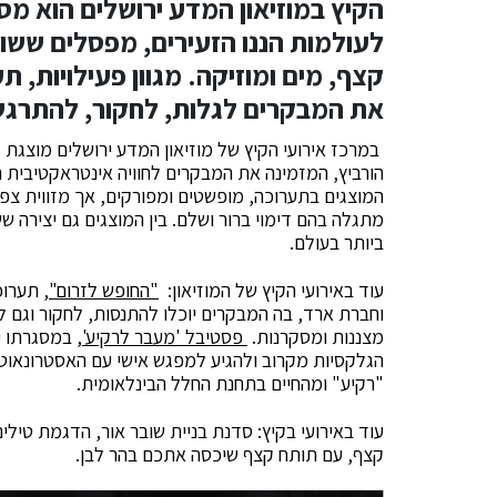
הקיץ במוזיאון המדע ירושלים הוא מסע
לעולמות הננו הזעירים, מפסלים ששו
קצף, מים ומוזיקה. מגוון פעילויות, ת
את המבקרים לגלות, לחקור, להתרגש
במרכז אירועי הקיץ של מוזיאון המדע ירושלים מוצגת
הורביץ, המזמינה את המבקרים לחוויה אינטראקטיבית ה
המוצגים בתערוכה, מופשטים ומפורקים, אך מזווית צפיי
מתגלה בהם דימוי ברור ושלם. בין המוצגים גם יצירה ש
ביותר בעולם.
עוד באירועי הקיץ של המוזיאון:
"
החופש לזרום",
תערוכת
וחברת ארד, בה המבקרים יוכלו להתנסות, לחקור וגם לה
מצננות ומסקרנות.
פסטיבל 'מעבר לרקיע'
, במסגרתו י
הגלקסיות מקרוב ולהגיע למפגש אישי עם האסטרונאוט
"רקיע" ומהחיים בתחנת החלל הבינלאומית.
עוד באירועי בקיץ: סדנת בניית שובר אור, הדגמת טיל
קצף, עם תותח קצף שיכסה אתכם בהר לבן.