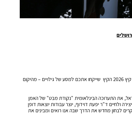
מוזיאון המדע ירושלים מזמין את כל המשפחה לאירועי קיץ 2026 הקיץ שייקחו אתכם למסע של גילויים – מהיקום
שראל, את התערוכה הבינלאומית "נקודת מבט" של האמן
צירה ולחיים ד"ר יפעת דוידוף, יוצר עבודות יוצאות דופן
רים לבחון מחדש את הדרך שבה אנו רואים ומבינים את