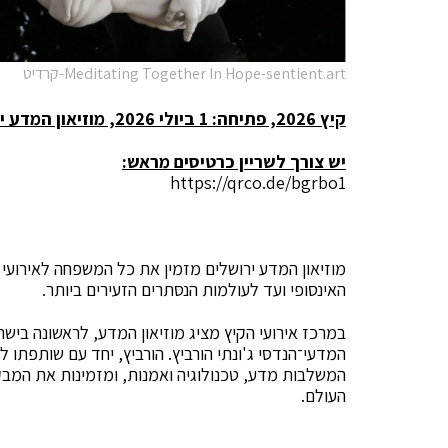
Meditating Together In Hope-sentient.art-קרדיט
קיץ 2026, פתיחה: 1 ביולי 2026, מוזיאון המדע ירושלים
יש צורך לשריין כרטיסים מראש:
https://qrco.de/bgrbo1
האינסופי ועד לעולמות הנסתרים הזעירים ביותר.
במרכז אירועי הקיץ מציג מוזיאון המדע, לראשונה בי
המדעי־הנדסי ג'ונתי הורביץ. הורביץ, יחד עם שותפתו לי
המשלבות מדע, טכנולוגיה ואמנות, ומזמינות את המבק
העולם.