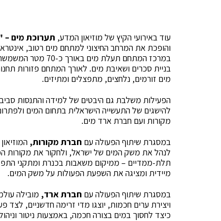
עוד באירועי הקיץ של מוזיאון המדע,
תערוכת מים – "
והופכת את המרחב החיצוני למתחם מים רטוב, אינטראקטי
במרכז המתחם תעלת מי
בניית סכרים ושאיבת מים. לאורך המתחם פזורות תחנות
מים זורמים, נלחצים, מתפצלים ומתיזים.
הפעילות משלבת גם היבטים של למידה והתנסות סביב 
להישגים של התעשייה הישראלית בתחום המים ולפתרונו
מקורות ועם חברת ארד מים.
במסגרת שיתוף הפעולה עם
חברת מקורות,
המוזיאון
לנהל את משק המים של ישראל, ולחקור את מקורות המי
תלת-ממדיים – ממיקום משאבות בכנרת ומתקני התפלה 
מיידית ומציגה את השפעת הפעולות על משק המים.
במסגרת שיתוף הפעולה עם
חברת ארד,
מובילה עולמ
ויצירת ערים חכמות, יוצגו מדי זרימה חדשניים, לצד פ
כיצד לחסוך במים בצורה חכמה, באמצעות ניטור וניהול