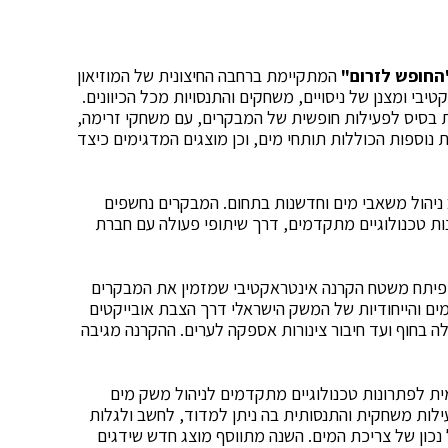
החופש לזרום"
המתקיימת ברחבה החיצונית של המוזיאון
בי ומצנן של ניסויים, משחקים והתנסויות מכל הכיוונים.
ם באורך כ-70 מטר המשמשת בסיס לפעילות חופשית של המבקרים, עם משחקי זרימה,
 נוספות הכוללות תותחי מים, וכן מוצגים המדגימים כיצד
ניהול משאבי מים וחדשנות בתחום. המבקרים נחשפים
ת טכנולוגיים מתקדמים, דרך שיתופי פעולה עם חברת
 פיתח משטח הקרנה אינטראקטיבי שמזמין את המבקרים
ם והייחודיות של המשק הישראלי דרך הצבת אובייקטים
בחוף ועד חיבור צינורות אספקה לערים. ההקרנה מגיבה
ית לפתרונות טכנולוגיים מתקדמים לניהול משק מים
עילות משחקית והתנסותית בה ניתן למדוד, לחשב ולגלות
 נכון של צריכת המים. השנה מתווסף מוצג חדש שידגים