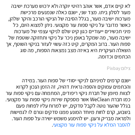
לא קיים אדם, אשר אוהב רהיטי יוקרה ולא ירכוש מערכת ישיבה
מעור לסלון ביתו. מצד שני, ישנם כאלה שנמנעים מרכישת
מערכות ישיבה מעור, בגלל הסיבה של הניקוי הורכב והיקר שלהן,
כאשר מדובר על ניקוי ספות עור מקצועי. ניתן למצוא היום, כל
מיני תכשירים ייעודיים כגון קיט שלם לניקוי עצמי של מערכות
ישיבה מעור, מה שמקל באופן ניכר על ניקוי ותחזוקה שוטפת של
ספות העור. ברוב המקרים, קיט כזה עשוי לעזור בניקוי השוטף, אך
השאלה העיקרית היא באיזה מצב נמצאות הספות, מה סוג
הכתמים וכדומה.
צילום Pixbay
ישנם קרמים למיניהם לניקוי יסודי של ספות העור. במידה
והכתמים עמוקים והספה נראית דהויה, זה הזמן הנכון לקרוא
לצוות מיומן של חברת ניקוי ריפודים, המתמחה עם ניקוי ספות עור
כמו חברת WeClean אשר מספקת שירות ניקוי ספות עור מקצועי.
בגלל שהעור נוטה לקבל סדקים, יש למרוח עליו לפחות פעם
בשבוע, קרם לחות מיוחד המונע ממנו סדקים וגורם לו לגמישות
ולמראה מבריק ורענן. יש להימנע משמש ישירה על ספות העור.
להסבר המלא על ניקוי ספות עור מקצועי
.