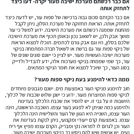
אם כבר רכשתם מערכת ישיבה מעור יקרה- דעו כיצד
לתחזק אותה
אם כבר הקזתם סכום גבוה ברכישה של ספות עור, יש לדעת כיצד
לתחזק אותה. הוראות תחזוקה של מערכת הסלון, ניתן לקבל
מהחנות שממנה רכשתם את מערכת הישיבה. ידוע למשל כי עור
מושך אבק ולכן, יש לשאוב נכון ובאופן תכוף את מערכת הישיבה
שלכם בסלון, היו וגם אבק גורם לכתמים. תוכלו למצוא הוראות
של ניקוי ספות עור גם ברשת או לשאול חברה המתמחה בניקוי
מערכות ישיבה העשויות מעור. יש לציין כי ישנם סוגים שונים של
עור, כך שמי שממחה בניקוי מערכות אלה, ידע להבדיל ולדייק
בסוג העור, כך שיוכל למצוא את חומר הניקוי המתאים.
ממה כדאי להימנע בעת ניקוי ספות מעור?
חוב להימנע מניקוי העור באמצעות מים. ישנם מגבונים מיוחדים
לניקוי ספות המיוצרות מעור. ידוע כי ישנן שלוש שכבות של לכלוך,
היושבות זו על גבי זו. יש להסיר את שכבת הלכלוך בעדינות
ולהימנע כמה שניתן לא לפגוע בעור עצמו. השכבה הראשונה, הינה
העור עצמו, השנייה היא הגוון של העור והשלישית הינה הלכלוך
עצמו. באמצעות קרם ייעודי ומקצועי, ניתן לנקות בעדינות את
העור וכן לגרום לו למראה נקי ומבריק. הקרם עצמו מפיץ אף ריח
נעים. יש אנשים שיש להם ניסיון רב בניקוי מערכות ישיבה מעור,