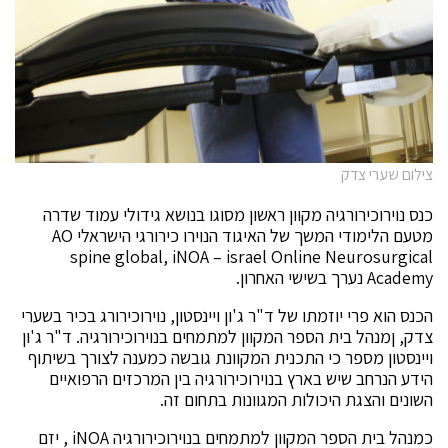
צילום שערי צדק
כנס נוירוכירורגיה מקוון ראשון מסוגו בנושא גידולי עמוד שדרה
מטעם הלימודי המשך של האיגוד הנוירו כירורגי הישראלי AO
spine global, iNOA – israel Online Neurosurgical
Academy נערך בשישי האחרון.
הכנס הוא פרי יוזמתו של ד"ר ג'ון ויינסטון, נוירוכירורג בכיר בשערי
צדק, ןמנהל בית הספר המקוון למתמחים בנוירוכירורגיה. ד"ר ג'ון
ויינסטון מספר כי התכנית המקוונת גובשה כמענה לצורך בשיתוף
הידע הנרחב שיש בארץ בנוירוכירורגיה בין המרכזים הרפואיים
השונים והצגת היכולות המגוונות בתחום זה.
כמנהל בית הספר המקוון למתמחים בנוירוכירורגיה iNOA , יזם