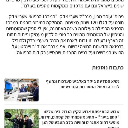
שונים בישראל וגם עם מרכזים ממקומות נוספים בעולם".
פרופ' עופר מרין, מנכ"ל שערי צדק: "המרכז הרפואי שערי צדק
חורט על דגלו 120 שנות מצוינות. המחלקה הנוירוכירורגית במרכז
הרפואי הכפילה פעילותה בשנה האחרונה, אין לי ספק שהמומחיות
והניסיון של המומחים מהווים כר פורייה לדיון מעמיק ופיתוח תחום
זה בארץ ובעולם. זו זכות לארח את הכנס בשערי צדק ולהוביל
ברפואה וחדשנות החוצה יבשות. אני מברך את ד"ר ויינסטון על
ההישג המרשים ועל בניית התכנית שתסייע בקידום הרפואה".
כתבות נוספות
נשיא המדינה ביקר באלביט מערכות ונחשף
לדור הבא של המערכות המבצעיות
שבוע הבא יפתח ארוע הקיץ הגדול בירושלים:
"קסם ביער" – מסע משפחתי של קסמים,חידות,
מופעי רחוב אתגרים וחוויות בלב הטבע של הגן
הבוטני