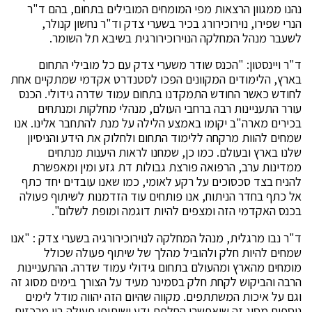
נהנו ממגוון הרצאות מפי המומחים המובילים בתחום, בהם ד"ר
הנרי שפירו, נוירוכירורג בכיר בשערי צדק וד"ר נחשון קנולר,
לשעבר מנהל המחלקה הנוירוכירורגית בשיבא תל השומר.
ד"ר ויינסטון: "הכנס שודר משערי צדק עם כל מובילי התחום
בארץ, הלימודים המקוונים הפכו לסטנדרט אקדמי שמתקיים אחת
לחודש כאשר החודש התמקדנו בתחום עמוד שדרה גידולי. הכנס
עורר התעניינות רבה ברחבי העולם, מנהלי מחלקות ומנתחים
בכירים מארה"ב יקומו באמצע הלילה על מנת להתחבר אלינו. אנו
שמחים להוות מרקחה ללימוד התחום ולחלוק את הידע והניסיון
שלנו בארץ ובעולם. כמו כן, שמחנו לראות היענות מנתחים
ממדינות ערב, הרפואה פורצת גבולות דת גזע ומין ומאפשרת
להניח בצד סכסוכים על רקע לאומי, כמו שאנו עובדים יחד כתף
אל כתף בחדר הניתוח, אנו פותחים עוד הזדמנות לשיתוף פעולה
בכנס האקדמי הזה ומצפים להיות דוגמה ומופת לשלום".
ד"ר נבו מרגלית, מנהל המחלקה לנוירוכירורגיה בשערי צדק : "אנו
שמחים להיות חלק ולהוביל מהלך של שיתוף פעולה שכולל
מומחים מהארץ ומהעולם בתחום גידולי עמוד שדרה. ההתעניינות
הרבה והביקוש לקחת חלק בסמינר מעיד על הצורך בימים מסוג זה
וגם על איכות המשתתפים. מקווה שהיום הזה יהווה מודל לימים
נוספים מסוג זה שיאפשרו החלפת ידע ושיתופי פעולה בין מרכזים