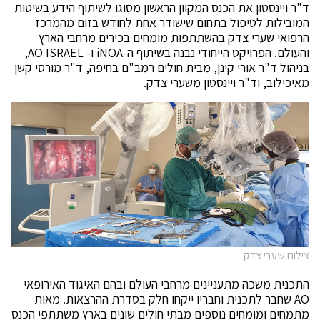
ד"ר ויינסטון את הכנס המקוון הראשון מסוגו לשיתוף הידע בשיטות
המובילות לטיפול בתחום שישודר אחת לחודש בזום מהמרכז
הרפואי שערי צדק בהשתתפות מומחים בכירים מרחבי הארץ
והעולם. הפרויקט הייחודי נבנה בשיתוף ה-iNOA ו- AO ISRAEL,
בניהול ד"ר אורי קינן, מבית חולים רמב"ם בחיפה, ד"ר מורסי קשן
מאיכילוב, וד"ר ויינסטון משערי צדק.
צילום שערי צדק
התכנית משכה מתעניינים מרחבי העולם ובהם האיגוד האירופאי
AO שחבר לתכנית וחבריו ייקחו חלק בסדרת ההרצאות. מאות
מתמחים ומומחים נוספים מבתי חולים שונים בארץ משתתפי הכנס