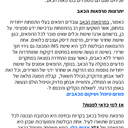
שכיחים שגם הם מטופלים במרפאות הכאב.
יתרונות מרפאות הכאב
כאמור,
במרפאות הכאב
עובדים רופאים בעלי התמחות ייחודית
בתחום, אשר השקיעו זמן רב בהתמחות וברכישת ידע ספציפי. על
כן, ברשותם ארגז שיטות וכלים שאינו מוכר לכל הרופאים, כגון
שיטות שחרור שרירים, פריצות דיסק ועצבים כלואים. אחת
הדוגמאות הבולטות לכך היא שיטת IMS המכונה גם גירוי תוך
שרירי. בשיטה זו נעשה שימוש במחטים דקיקות שמוחדרות אל
השריר ללא כאבים, כאשר עצם ההחדרה נמצאה במחקרים
מדעיים כמקלה על הכאב. בנוסף, הרופאים אמונים על שיטות
ייחודיות נוספות כמו הזרקות או שחרור ידני של השרירים, וכל זאת
לאור אבחון מדוקדק הכולל תשאול, קבלת תמונה מלאה של
הבעיה או המחלה, והתוויית אבחון מדויק וטיפול הולם הנעשה
באופן הדרגתי. לשאלות הקליקו והיכנסו ל-
פורום טיפול ושיקום מכאבים
.
אז למי כדאי לפנות?
מרפאת טיפול בכאב בקריות ובחיפה היא הכתובת הנכונה לכל
המצבים שתוארו לעיל. אחת הבולטות והמוערכות שבהן היא
מרפאתה של
ד"ר
אדית בלן
, רופא משפחה ומטפל בכאב,