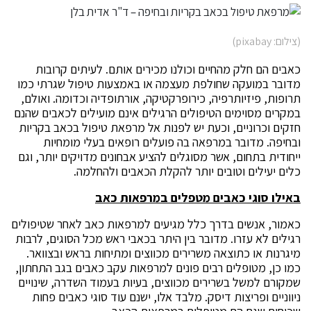
(צילום: pixabay)
כאבים הם חלק מהחיים וכולנו מכירים אותם. לעיתים קרובות
מדובר במועקה שחולפת מעצמה או באמצעות טיפול שגרתי כמו
תרופות, פיזיותרפיה, כירופרקטיקה, אורתופדיה וכדומה. ואולם,
במקרים מסוימים הטיפולים הרגילים אינם מועילים לכאבים שהנם
חזקים וכרוניים, וכעת יש לפנות אל מרפאת טיפול בכאב בקריות
ובחיפה. מדובר במרפאה בה פועלים רופאים בעלי מומחיות
ייחודית בתחום, אשר מסוגלים להציע אבחונים מדויקים יותר, וגם
כלים יעילים וטובים יותר להקלת הכאבים ולהחלמה.
באילו סוגי כאבים מטפלים במרפאות כאב
כאמור, אנשים בדרך כלל מגיעים למרפאות כאב לאחר שטיפולים
רגילים לא עזרו. מדובר בין היתר בכאבי ראש מכל הסוגים, לרבות
מיגרנות או כתוצאה משרירים מכווצים ומתיחות בראש ובצוואר.
כמו כן, מטופלים רבים פונים למרפאות עקב כאבים בגב התחתון,
שמקורם למשל בשרירים מכווצים, בעיות בעמוד השדרה, שינויים
ניווניים ופריצות דיסק. מלבד אלו, ישנם עוד סוגי כאבים פחות