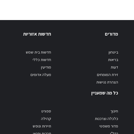
מדורים
חדשות אזוריות
ביטחון
חדשות בית שמש
בריאות
חדשות כללי
דעות
מודיעין
זירת המומחים
מעלה אדומים
הצהרת נגישות
כל מה שמעניין
חינוך
ספורט
כלכלה וצרכנות
קהילה
מדור משפטי
תיירות ונופש
נדל"ן
תרבות ופנאי