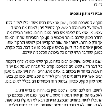
גדול?
אביזרי מיגון נוספים
נוסף על מערכת הסינון, ישנן אמצעים רבים אשר יוכלו לעזור לכם
לשמור על ביטחונכם האישי. כך למשל ניתן למנות את הממד
עצמו. או אמצעים לכיבוי אש בעת מצבי חירום. כאשר תציידו את
החדר המוגן שלכם ביותר אמצעי מיגון, כך הסבירות שתחוו תאונה
אך ורק פוחתת. לאור זאת שווה להקדיש זמן לנושא ולחקור אותו
מכיוון שאתם תוכלו לישון בראש שקט בסופו של דבר. בכל מקרה,
כמובן שהדבר תלוי קודם כל ביכולת הכלכלית שלכם.
ישנם גימיקים שיווקיים רבים בתחום, כך שלא מומלץ לרוץ ולקנות
כל דבר חדש שמציגים לפניכם. קודם כל תבררו לעומק אם יש לו
חשיבות באזור או במקום בו אתם מתגוררים. יהות ויש אמצעי מיגון
רבים אשר יהיו רלוונטיים אך ורק לאזורים ספציפיים. כמו כן, בצעו
סקר שוק מקיף, מכיוון שבשוק הזה המחירים הם בכלל לא יציבים.
לסיום, דעו לכם שאם יש לכם עניין באורח חיים בריא ורגוע,
לאמצעי המיגון יהיה תפקיד משמעותי בכך. מגנו את עצמכם כך
שתוכלו להיות בטוחים שבמצב החירום הבא לא תתקלו בהפתעות
לא נעימות. לא מדובר בתרגילים שיווקיים, מדובר בחיים שלכם.