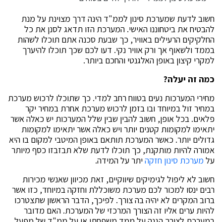
חשוב לדעת שמערכת סינון לממ"ד הינה דרך מצוינת על מנת
להבטיח את ביטחוננו האישי. המערכת הזו תדאג לסנן את כל
החלקיקים הרעילים באוויר, כך שבעת סכנה אתם תוכלו לשהות
בממד ולשאוף אך ורק אוויר נקי. דעו לכם שכך תוכלו להיערך
למקרי קיצון באופן האלגנטי והחכם ביותר.
כמה זה יעלה
?
מחירי המערכות נעים בטווח רחב למדי. כך שתוכלו לרכוש מערכת
במחיר זול במיוחד ובו בזמן לרכוש מערכת אחרת במחיר יקר
פלאים. בכל אופן, חשוב להבין שבין שלל המערכות יש כאלה אשר
יתאימו למקומות קטנים יותר ויש כאלה אשר יתאימו למקומות
גדולים יותר. כאשר המערכת תותאם באופן המיטבי למקום בו היא
אמורה להיות מותקנת, כך תוכלו לדעת שלא תבזבזו כסף מיותר
על
מערכת סינון חזקה
יתר על המידה.
חשוב לא ליפול לגימיקים שיווקיים, זאת מכיוון שאנשי מכירות
רבים ינסו למכור לכם מערכת משוכללת וחזקה במיוחד, כזו אשר
ברוב המקרים לא יהיה בה צורך. לפיכך, הדבר הראשון שתצטרכו
להיות ערים אליו זה הצורך המרכזי של המערכת. האם מדובר
במערכת לצורך הגנה על ממד משפחתי או על ממ"ד של מפעל