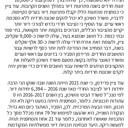
זוגות חרדים בשנה פתרונות דיור במהלך השנים הקרובות. עוד ציין
כי כמחצית מהזוגות הללו יקבלו פתרונות דיור בערים הקיימות.
לדבריו, משרד השיכון לא יכול להקים שכונה חרדית ללא הסכמת
ראשי ערים. עוד הוסיף כי הציבור חרדי נדרש לצורכי דיור יותר
יקרים מהציבור הכללים, הכרוכים בהקמת יותר מקוואות, בתי ספר
ובתי כנסת. כל תושב שנמצא בעיר, עולה לרשות כ-9,000 שקלים,
ציין, ולעומת זאת אזרח חרדי עולה לרשות כ-30 אלף שקלים
בשנה, דבר המחייב את המדינה לתת יותר כסף לרשויות עבור
התושבים החרדים. פרידמן הסביר כי בדיונים עם ראשי הערים
ומשרד האוצר עלתה בקשה מטעם משרד השיכון להעלות את
התקציבים הניתנים לרשויות עבור תושבים חרדים כדי שניתן יהיה
לקדם שכונות חרדיות ביתר קלות.
עוד ציין פרידמן, כי שנת 2021 הייתה השנה שבה שווקו הכי הרבה
יחידות דיור לציבור החרדי מאז שנת 2016 – 6,394 יחידות דיור.
לפי מנכ"ל משרד הבינוי והשיכון, בין השנים 2016-2017 היו 0
עתודות תכנוניות. כלומר, המחסנית הייתה כמעט ריקה ולא היה
תכנון, וזוהי הבעיה המרכזית. לכן, הסביר, האתגר כיום הוא גדול.
הנקודה השנייה, היא שהגענו למימוש של 79 אחוז מכלל מסך כל
התכניות שאושרו לאחרונה, כלומר עוד 21 אחוז והמחסנית תהיה
למעשה ריקה. היעד מבחינת תכניות דיור ממשלתיות המקודמות