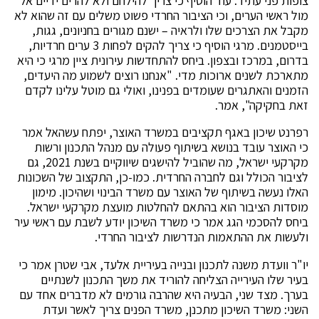
צופות פני עתיד. עוד הוסיף כי צריך להילחם ולא להרים ידיים אל
מול ראשי הערים, וכי הציבור החרדי פשוט משלים עם זה שהוא לא
מקבל את הצרכים שלו ולראיה – ישנם מגורים בחניונים, גגות,
בייסטמנים. מרגי הוסיף כי צריך להקים לפחות 3 ערים חרדיות,
בדרום, במרכז ובצפון. ביחס להתחדשות עירונית ציין מרגי כי היא
מתארכת לשנים ארוכות מדי. "אנחנו רוצים לשמוע מה היעדים,
הזמנים והאתגרים שעומדים בפנינו, ואולי גם מוטל עלינו לקדם
זאת בחקיקה", אמר.
רפרנט שיכון באגף תקציבים במשרד האוצר, יפתח עשהאל אמר
כי האוצר עובד בנושא בשיתוף פעולה עם מנהל התכנון ורשות
מקרקעי ישראל, מה שהוביל להישגים שיווקיים בשנת 2021, גם
לציבור הכולל וגם לחברה החרדית. כמו-כן, התקצוב של השכונות
האלו נעשה בשיתוף של האוצר עם משרד הבינוי ושהיכון. מימון
מוסדות הציבור הוא בהתאם להחלטות מועצת מקרקעי ישראל.
ביחס להסכמי הגג אמר כי משרד השיכון יודע לשבת עם ראשי עיר
ולעשות את ההתאמות הנדרשות לציבור החרדי.
יו"ר וועדת משנה לתכנון ובנייה בעיריית אלעד, אבי שטרן אמר כי
בעיר שלו העירייה הצליחה להוריד את משך התכנון לשנתיים
בערך. מצד שני, הבעיה היא שהרבה גורמים לא מדברים אחד עם
השני: משרד השיכון מתכנן, משרד הפנים צריך לאשר ועדת