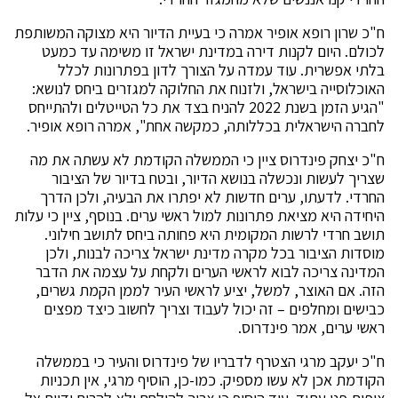
ח"כ שרון רופא אופיר אמרה כי בעיית הדיור היא מצוקה המשותפת
לכולם. היום לקנות דירה במדינת ישראל זו משימה עד כמעט
בלתי אפשרית. עוד עמדה על הצורך לדון בפתרונות לכלל
האוכלוסייה בישראל, ולזנוח את החלוקה למגזרים ביחס לנושא:
"הגיע הזמן בשנת 2022 להניח בצד את כל הטייטלים ולהתייחס
לחברה הישראלית בכללותה, כמקשה אחת", אמרה רופא אופיר.
ח"כ יצחק פינדרוס ציין כי הממשלה הקודמת לא עשתה את מה
שצריך לעשות ונכשלה בנושא הדיור, ובטח בדיור של הציבור
החרדי. לדעתו, ערים חדשות לא יפתרו את הבעיה, ולכן הדרך
היחידה היא מציאת פתרונות למול ראשי ערים. בנוסף, ציין כי עלות
תושב חרדי לרשות המקומית היא פחותה ביחס לתושב חילוני.
מוסדות הציבור בכל מקרה מדינת ישראל צריכה לבנות, ולכן
המדינה צריכה לבוא לראשי הערים ולקחת על עצמה את הדבר
הזה. אם האוצר, למשל, יציע לראשי העיר לממן הקמת גשרים,
כבישים ומחלפים – זה יכול לעבוד וצריך לחשוב כיצד מפצים
ראשי ערים, אמר פינדרוס.
ח"כ יעקב מרגי הצטרף לדבריו של פינדרוס והעיר כי בממשלה
הקודמת אכן לא עשו מספיק. כמו-כן, הוסיף מרגי, אין תכניות