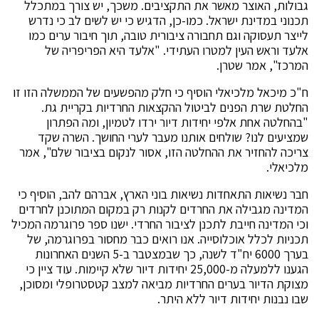
גבולות, האוצר מאשר את התקציבים. משכך, יש צורך במתכלל
תכנוני במדינת ישראל. כמו-כן, הדגיש כי יש לשים לב כי נדרש
לייצר תעסוקה וגם תחבורה ציבורית טובה, תוך חיבור ערים כמו
אלעד וראש העין למטרו העתידי. "אלעד היא הפריפריה של
המרכז", אמר שטרן.
ח"כ מיכאל מלכיאלי הוסיף כי חלק מהפשעים של הממשלה הזו זו
החלטת שרת הפנים לביטול ההקצאות החרדיות בקריית גת.
"בהחלטה אחת אלפי יחידות דיור ירדו לטמיון, ומה הפתרון
שמציעים לנו? שולחים אותנו מעבר לערי החושך. השרה שקד
צריכה להחזיר את ההחלטה הזו, אסור לנקום בציבור שלם", אמר
מלכיאלי.
חבר נשיאות התאחדות נשיאות בוני הארץ, אברהם להב, הוסיף כי
המדינה מגבילה את החרדים לקנות רק במקום המתוכנן לחרדים
וכי המדינה חייבת לתכנן לציבור החרדי. ישנו ספר פרוגרמה המכיל
תכניות לכלל אוכלוסייה. אנו רואים כבר מחסור בפרוגרמה, של
בערך 6000 יח"ד לשנה, כך שבמצטבר ב-5 השנים האחרונות
הגענו ללמעלה מ-25,000 יחידות דיור שלא קיימות. עוד ציין כי
מצוקת הדיור בערים החרדיות מביאה למצב קטסטרופלי ומסוכן,
שבו נבנות יחידות דיור ללא היתר.