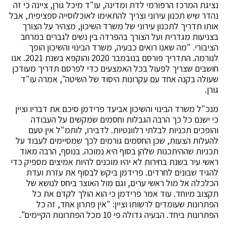
נציגת המרכז הרפורמי לדת ומדינה, עו"ד מיכל גורן, ציינה כי זה
נהדר שיש תכנון עירוני וצריך להתאימו לאוכלוסייה ספציפית, אבל
אותו תדריך לתכנון עירוני של משרד השיכון, מצהיר על הצורך
בצניעות מגדרית ועל הצורך בהפרדה בין נשים לגברים במרחב
הציבורי. "מה שאנו רואים כבעיה, משרד הבינוי והשיכון הופך
לנורמה. התדריך פורסם בנובמבר 2020 והוקפא בשנת 2021. אנו
חושבים שצריך לפעול בכל האמצעים כדי לפרסם תדריך מעודכן
שעולה בקנה אחד עם עקרונות היסוד של השיטה", אמרה עו"ד
גורן.
מנכ"ל משרד הבינוי והשיכון אביעד פרידמן סיכם את דבריו וציין
כי ישנם כל כך הרבה הגבלות וחסמים שמקשים על העבודה
והופכים תכניות לבלתי רלוונטיות. לדבירו, לותמ"ל אין טעם
להעלות הצעות, שכן החסמים גורמים לכך שמסיימים לעבוד על
תכניות שההיתכנות שלהן בסוף היא נמוכה. בנוסף, הרבה מאוד
ראשי עיר בשנת בחירות לא יהיו מוכנים להיות אמיצים מספיק כדי
להגיד שבונים לחרדים. פרידמן ביקש לבסוף את עזרת ועדת
הכלכלה אל מול ראשי ערים, וגם מול האוצר ביחס לנושא של
תקצוב מיוחד. עוד אמר פרידמן כי הוא הולך לקדם את כל
הפתרונות שעומדים לרשותו וציין: "אין פתרון אחד, זה כל
הפתרונות ביחד. הבעיה גדולה פי 10 מכל הפתרונות הקיימים".