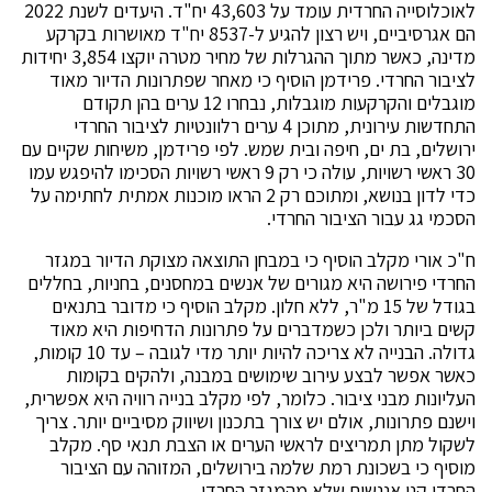
לאוכלוסייה החרדית עומד על 43,603 יח"ד. היעדים לשנת 2022
הם אגרסיביים, ויש רצון להגיע ל-8537 יח"ד מאושרות בקרקע
מדינה, כאשר מתוך ההגרלות של מחיר מטרה יוקצו 3,854 יחידות
לציבור החרדי. פרידמן הוסיף כי מאחר שפתרונות הדיור מאוד
מוגבלים והקרקעות מוגבלות, נבחרו 12 ערים בהן תקודם
התחדשות עירונית, מתוכן 4 ערים רלוונטיות לציבור החרדי
ירושלים, בת ים, חיפה ובית שמש. לפי פרידמן, משיחות שקיים עם
30 ראשי רשויות, עולה כי רק 9 ראשי רשויות הסכימו להיפגש עמו
כדי לדון בנושא, ומתוכם רק 2 הראו מוכנות אמתית לחתימה על
הסכמי גג עבור הציבור החרדי.
ח"כ אורי מקלב הוסיף כי במבחן התוצאה מצוקת הדיור במגזר
החרדי פירושה היא מגורים של אנשים במחסנים, בחניות, בחללים
בגודל של 15 מ"ר, ללא חלון. מקלב הוסיף כי מדובר בתנאים
קשים ביותר ולכן כשמדברים על פתרונות הדחיפות היא מאוד
גדולה. הבנייה לא צריכה להיות יותר מדי לגובה – עד 10 קומות,
כאשר אפשר לבצע עירוב שימושים במבנה, ולהקים בקומות
העליונות מבני ציבור. כלומר, לפי מקלב בנייה רוויה היא אפשרית,
וישנם פתרונות, אולם יש צורך בתכנון ושיווק מסיביים יותר. צריך
לשקול מתן תמריצים לראשי הערים או הצבת תנאי סף. מקלב
מוסיף כי בשכונת רמת שלמה בירושלים, המזוהה עם הציבור
החרדי קנו אננשים שלא מהמגזר החרדי.