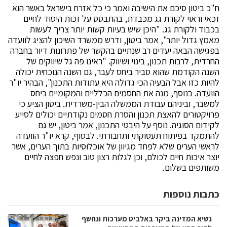
ח"כ ביטון סיכם את הישיבה ואמר כי כל אזרח בישראל באשר הוא
זכאי וראוי לקורת גג מכבדת, בהתבסס על זכות היסוד לחיים
בכבוד ולקורת גג. "היכן שיש בעיות קשות יותר צריך לעשות
מאמץ גדול יותר", אמר ביטון, ודרש ממשרד השיכון להציג לוועדה
בפגישה הבאה יעדים רב שנתיים בהקשר של פתרונות דיור בחברה
החרדית, לרבות תכנון, בינוי ושיווק. "ראינו פה גל שיווקים של
השנה הקודמת שהוא סביר ביחס לעבר, גם השנה הנוכחית יכולה
להיות כזו אבל הבעיה הכי גדולה היא עתודות התכנון", הבהיר יו"ר
הוועדה. בנוסף, מנה את החסמים הכלליים והמקומיים ביחס
למשבר, וביניהם עבודת הממשלה הבין-משרדית. ביטון הציע כי
פרויקטורים להאצת תכנון והסרת חסמים נקודתיים יכולים לסייע
לקידום הסוגיה. נוסף על היבטי התכנון, אמר ביטון, יש גם
להתמקד בפיתוח תעסוקתי ותחבורתי. לבסוף, קרא יו"ר הוועדה
לראשי הערים שלא לפחד מגיוון של אוכלוסיות בתוך הערים, אשר
יוצר איכות חיים לכולם, וכן לגלות רצון טוב ונפש חפצה לחיים
משותפים בשלום.
כתבות נוספות
נשיא המדינה ביקר באלביט מערכות ונחשף