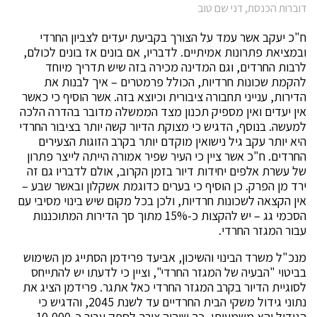
דוברות הכנסת, דני שם טוב
ח"כ יעקב אשר עמד על הצורך בקביעת יעדים לצביון החרדי
ובמציאת פתרונות אמיתיים. לדבריו, אם בונים אז בונים לכולם,
לרבות החרדים, וגם המדינה מכירה בזה שיש תדריך מיוחד
להקמת שכונות חרדיות, הכולל פרמטרים – איך לבנות את
הדירות, ענייני תחבורה ציבורית וכיוצא בזה. אשר הוסיף כי כאשר
אין יעדים ואין מספיק תכנון מצד הממשלה מדובר בהדרה הלכה
למעשה. בנוסף, הדגיש כי מצוקת הדיור קשה יותר בציבור החרדי
היא יותר עקב גיל נישואין מוקדם יותר בקרב הזוגות הצעירים
החרדים. ח"כ אשר ציין כי העיר שפיר אמורה הייתה לייצר פתרון
של עשרת אלפים יחידות דיור בזמן הקרוב, אולם לדבריו גם זה
ירד מן הפרק. כן הוסיף כי בערים כדוגמת אשקלון ובאשר שבע –
אין הקצאה לשכונות חרדיות, ולכן בכל מקום שיש בינוי מסיבי עם
הסכמי גג – יש להקצות כ-15% מתוך סך הדירות המתוכננות
עבור המגזר החרדי.
מנכ"ל משרד הבינוי והשיכון, אביעד פרידמן הסתייג מן השימוש
בביטוי "הבעיה של המגזר החרדי", וציין כי לדעתו יש להתייחס
לסוגיית הדיור בקרב המגזר החרדי כאל אתגר. פרידמן הציג את
נתוני גידול משקי הבית החרדיים עד לשנת 2045, והדגיש כי
הגידול יהא משמעותי, כך שיהיה צורך לספק עבור כ-10,000