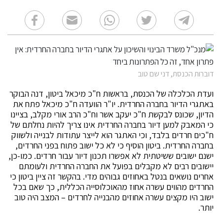
דוברות הכנסת, דני שם טוב
ועדת הכלכלה של הכנסת, בראשות ח"כ מיכאל ביטון, דנה הבוקר
באתגרי הדיור בחברה החרדית. יו"ר הוועדה ח"כ מיכאל פתח את
הדיון, שכונס לבקשת ח"כ יעקב אשר וח"כ הרב אורי מקלב, בציינו
כי המאבק למען דיור בחברה החרדית אינו צריך להיות נחלתם של
ח"כים חרדים בלבד, וכי האתגר הוא לייצר עתודות לבנייה ולשווק
בחברה החרדית. ביטון הוסיף כי לא כל ישוב פתוח בפני החרדים,
ישנם ישובים ששיטתית לא אפשרו תכנון דיור עבור חרדים. כמו-כן,
יישובים רבים לא מקבלים בפועל את החברה החרדית ולעומתם
אחרים נושאים בנטל באחוזים גבוהים מדי. בהקשר זה ציין ביטון כי
החרדים מהווים עשרה אחוז מהאוכלוסייה הכללית, כך שאם בכל
ישוב היו מקצים עשרה אחוזים מהבנייה לחרדים – המצב היה טוב
יותר.