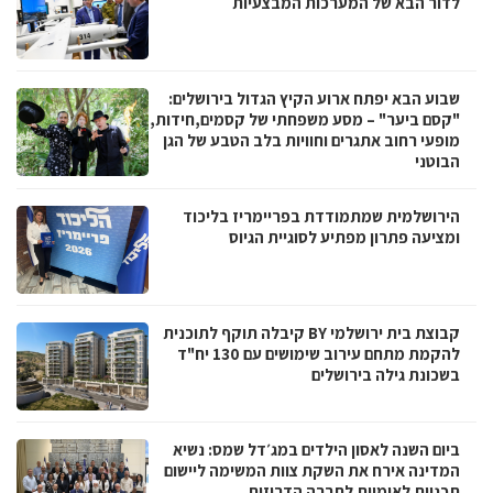
לדור הבא של המערכות המבצעיות
שבוע הבא יפתח ארוע הקיץ הגדול בירושלים:
"קסם ביער" – מסע משפחתי של קסמים,חידות,
מופעי רחוב אתגרים וחוויות בלב הטבע של הגן
הבוטני
הירושלמית שמתמודדת בפריימריז בליכוד
ומציעה פתרון מפתיע לסוגיית הגיוס
קבוצת בית ירושלמי BY קיבלה תוקף לתוכנית
להקמת מתחם עירוב שימושים עם 130 יח"ד
בשכונת גילה בירושלים
ביום השנה לאסון הילדים במג׳דל שמס: נשיא
המדינה אירח את השקת צוות המשימה ליישום
תכניות לאומיות לחברה הדרוזית