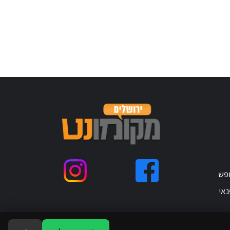
ופש
נאי