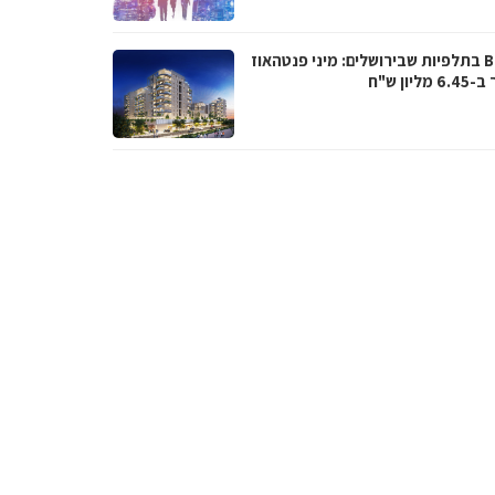
BUZZ בתלפיות שבירושלים: מיני פנטהאוז
מליון ש"ח