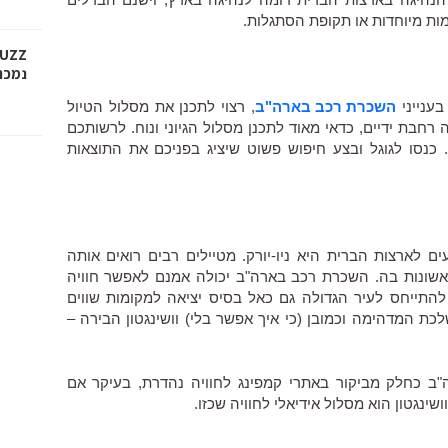
מות מיוחדות או תקופת הסתגלות.
נמכר ב-6.45 
בענייני
השכרת רכב בארה"ב
, רצוי לתכנן את מסלול הטיול
 רחבת ידיים, כדאי מאוד לתכנן מסלול הגיוני ונוח. לרשותכם
כנסו לגוגל ובצע חיפוש פשוט שיציג בפניכם את התוצאות
לארצות הברית היא ניו-יורק. מטיילים רבים רואים אותה
אשונות בה. השכרת רכב בארה"ב יכולה אמנם לאפשר חוויה
 להתייחס לעיר הגדולה גם כאל בסיס יציאה למקומות שווים
לכת המדהימה וכמובן (כי איך אפשר בלי) וושינגטון הבירה –
ב כחלק מביקור באתרי קמפינג לחוויה נהדרת, בעיקר אם
שינגטון הוא מסלול אידיאלי לחוויה שכזו.