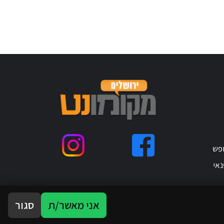
ופש
נאי
אני מאשר/ת
סגור