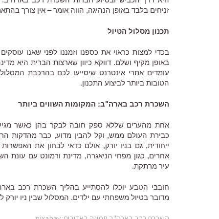
זניחים בלבד באופן הנהיגה, הווה אומר – אין צורך בהתא
תכנון מסלול הטיול
בכדי למצות כראוי את כספנו וזמננו לפני שאנו עוסקים 
באופן מקיף ושלם. דווקא כיוון שארצות הברית היא מדינה
עומדים אתרי אינטרנט שיסייעו לכם בהרכבת המסלול. 
הטובות ביותר לביצוע התכנון.
השכרת רכב בארה"ב: המקומות השווים ביותר
אחת מהערים שללא ספק חובה לבקר בהן כאשר מגיעים 
כבירת העולם ממש, וקל להבין מדוע, כבר מהדקות הר
ייחודית, גם בניו יורק, אולם כדאי לבחון את האפשרות
אחרים, כגון מפחי הניאגרה, מדינת ורמונט עם עונת הש
עיר מרתקת.
חובבי הטבע יוכלו להסתייע בהליך השכרת רכב בארה"
מדובר בטיול משפחתי עם ילדים. המסלול שבין ניו יורק לוו
השכרת רכב בארה"ב.תמונה באדיבות: pixabay