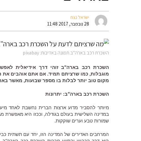
ישראל נצח
28 נובמבר, 2017 11:48
השכרת רכב בארה"ב.תמונה באדיבות: pixabay
השכרת רכב בארה"ב זוהי דרך אידיאלית לאפש
מוגבלות, כמו שרציתם תמיד. אם אתם אוהבים את ה
מקום טוב יותר לבלות בו מספר שבועות, מאשר באר
השכרת רכב בארה"ב: יתרונות
מיותר להסביר מדוע ארצות הברית נחשבת לאחד מיעדי
במדינה השלישית בעולם בגודלה, וככזו היא מאפשרת מגו
שמורות טבע וערים שוקקות.
המרחבים האדירים של המדינה הזו, יחד עם תשתית כבי
היא דרך הכביש ובסיוע חברות השכרת רכב בארה"ב. ה