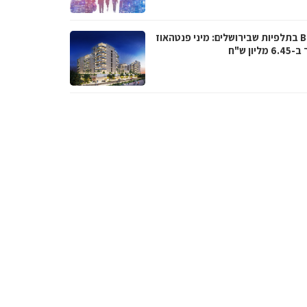
BUZZ בתלפיות שבירושלים: מיני פנטהאוז
מליון ש"ח