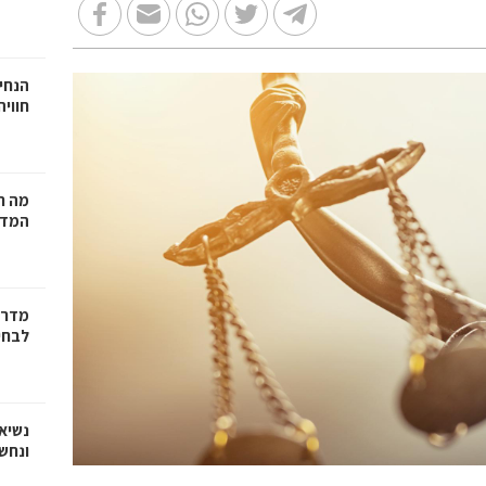
הנחיי
חווי
מה ח
המדר
מדריך
לבחי
נשיא
ונחש