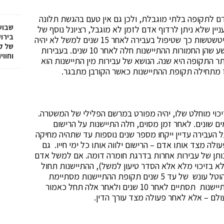
דם לתקופה בלתי מוגבלת, ולכן גם אין טעם בהגשת תלונה
שבוע
ין שלא ניתן לרדוף אדם לזמן לא מוגבל, רציונל נוסף של
בירו
התיישנות עבירות הוא העובדה שעם הזמן גם הראיות מיטשטשות כך שטיפול בעבירה לאחר 15 שנים למשל לא יהיה
של ק
דומה לטיפול בה לאחר שנתיים או שלוש. על עבירות פשע שהן החמורות ההתיישנות חלה לאחר 10 שנים. בעבירות
וחווי
 הקלות ביותר התקופה היא שנה. הנושא של עבירות מין התיישנות הוא
אז מתחילה תקופת ההתיישנות כאשר הקורבן מתבגר.
יכוי מוחלט שלו, יהיה מפורט במרשם הפלילי של המשטרה.
ים שונים. לאחר זמן מסוים, חלה התיישנות על הרישום
 העבירה עדיין ייקחו מספר שנים נוספות עד שתהיה מחיקה
ה מצד אותו אדם – הרישום ילווה אותו כל ימי חייו. גם
ותן של עבירות אחרות בדרגת חומרה דומה. אם למשל אדם
א בזיכוי מלא אלא הסדר טיעון למשל), ההתיישנות תחול
לאחר חמש שנים ולא ארבע כמו בעבירה אחרת. כאשר הוטל עונש של עד 5 שנים תקופת ההתיישנות מסתיימת
לאחר 7 שנים, וכאשר המאסר מעל 5 שנים, תקופת ההתיישנות תסתיים לאחר 10 שנים ולאחר אלה תחל כאמור
לם – אלא לאחר פעולה מצד עורך הדין.