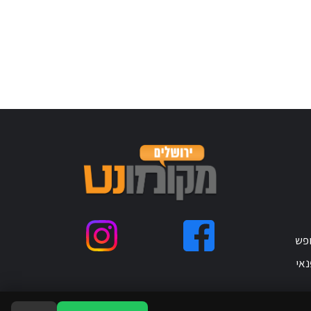
ופש
נאי