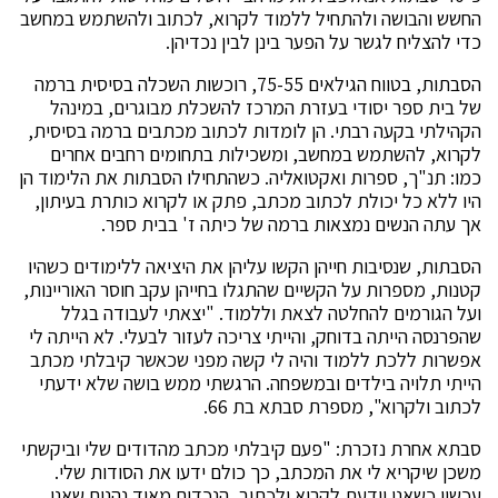
החשש והבושה ולהתחיל ללמוד לקרוא, לכתוב ולהשתמש במחשב
כדי להצליח לגשר על הפער בינן לבין נכדיהן.
הסבתות, בטווח הגילאים 75-55, רוכשות השכלה בסיסית ברמה
של בית ספר יסודי בעזרת המרכז להשכלת מבוגרים, במינהל
הקהילתי בקעה רבתי. הן לומדות לכתוב מכתבים ברמה בסיסית,
לקרוא, להשתמש במחשב, ומשכילות בתחומים רחבים אחרים
כמו: תנ"ך, ספרות ואקטואליה. כשהתחילו הסבתות את הלימוד הן
היו ללא כל יכולת לכתוב מכתב, פתק או לקרוא כותרת בעיתון,
אך עתה הנשים נמצאות ברמה של כיתה ז' בבית ספר.
הסבתות, שנסיבות חייהן הקשו עליהן את היציאה ללימודים כשהיו
קטנות, מספרות על הקשיים שהתגלו בחייהן עקב חוסר האוריינות,
ועל הגורמים להחלטה לצאת וללמוד. "יצאתי לעבודה בגלל
שהפרנסה הייתה בדוחק, והייתי צריכה לעזור לבעלי. לא הייתה לי
אפשרות ללכת ללמוד והיה לי קשה מפני שכאשר קיבלתי מכתב
הייתי תלויה בילדים ובמשפחה. הרגשתי ממש בושה שלא ידעתי
לכתוב ולקרוא", מספרת סבתא בת 66.
סבתא אחרת נזכרת: "פעם קיבלתי מכתב מהדודים שלי וביקשתי
משכן שיקריא לי את המכתב, כך כולם ידעו את הסודות שלי.
עכשיו כשאני יודעת לקרוא ולכתוב, הנכדים מאוד נהנים שאני