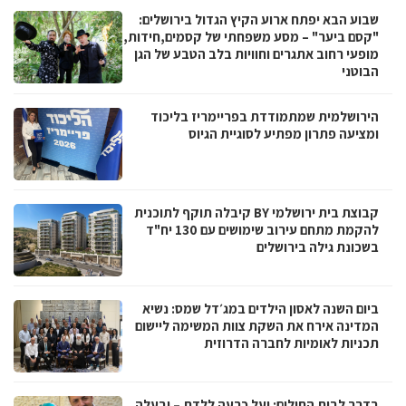
שבוע הבא יפתח ארוע הקיץ הגדול בירושלים:
"קסם ביער" – מסע משפחתי של קסמים,חידות,
מופעי רחוב אתגרים וחוויות בלב הטבע של הגן
הבוטני
הירושלמית שמתמודדת בפריימריז בליכוד
ומציעה פתרון מפתיע לסוגיית הגיוס
קבוצת בית ירושלמי BY קיבלה תוקף לתוכנית
להקמת מתחם עירוב שימושים עם 130 יח"ד
בשכונת גילה בירושלים
ביום השנה לאסון הילדים במג׳דל שמס: נשיא
המדינה אירח את השקת צוות המשימה ליישום
תכניות לאומיות לחברה הדרוזית
בדרך לבית החולים: יעל כרעה ללדת – ובעלה,