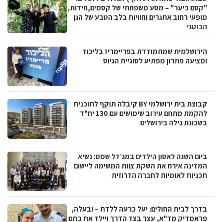
"קסם ביער" – מסע משפחתי של קסמים,חידות,
מופעי רחוב אתגרים וחוויות בלב הטבע של הגן
הבוטני
הירושלמית שמתמודדת בפריימריז בליכוד
ומציעה פתרון מפתיע לסוגיית הגיוס
קבוצת בית ירושלמי BY קיבלה תוקף לתוכנית
להקמת מתחם עירוב שימושים עם 130 יח"ד
בשכונת גילה בירושלים
ביום השנה לאסון הילדים במג׳דל שמס: נשיא
המדינה אירח את השקת צוות המשימה ליישום
תכניות לאומיות לחברה הדרוזית
בדרך לבית החולים: יעל כרעה ללדת – ובעלה,
פראמדיק מד"א, עצר בצד הדרך ויילד את בתם