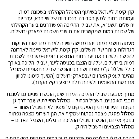
קרן קימת לישראל בשיתוף המינהל הקהילתי בשכונת רמות
ועמותת רמות למען הסביבה יחנכו ביום שלישי הבא, ערב יום
ירושלים תשע"א, את שבילי ההליכה המשודרגים ביער הקהילתי
של שכונת רמות שמקשרים את תושבי השכונה לפארק ירושלים.
מעתה תושבי רמות ייהנו מגישה ישירה לאחת מהריאות הירוקות
הגדולות ביותר של ירושלים: קרן קימת לישראל סיימה לאחרונה
להכשיר ולשדרג את יער רמות הנמצא דרומית-מערבית לשכונת
רמות בירושלים. שלטים הוצבו בכניסה ליער, שבילי הליכה באורך
כולל של 10 ק"מ סומנו ושודרגו והוכשר שביל התאומים שמוביל
מהיער לעמק הארזים שבפארק ירושלים (המשך סימונו לכיוון
אנדרטת התאומים ולעינות תלם יבוצע בקיץ הקרוב).
מתוך ארבעת שבילי ההליכה המחודשים, הוכשרו שניים גם לטובת
רוכבי האופניים: השביל הכחול – מסלול הטיילת שעובר דרך גן
הקיפוד העירוני וחניון הפיקניקים ע"ש ציון לוי והשביל השחור –
מסלול פסגת מצפה נפתוח שמקיף את הגן העירוני מצפה נפתוח.
בנוסף אליהם, הוכשרו שבילי ההליכה הרגילים, השביל האדום –
מסלול הצבאים והשביל הירוק,
חנוכת שבילי ההליכה המשודרגים ביער רמות תתקיים בהשתתפות