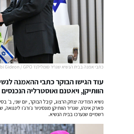
כתבי אמנה בבית הנשיא שגריר סומלילנד Ambassador Dr. Mohamed Hagi Photo by Kobi Gideon / GPO
עוד הגישו הבוקר כתבי ההאמנה לנשיא
הוותיקן, ויאטנם ואוסטרליה הנכנסים
פארק אינהו, שגריר הוותיקן מונסיניור ג׳ורג׳ו לינגואה, ש
רשמיים שנערכו בבית הנשיא.