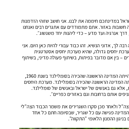
אל במדינתכם חיממה את לבנו. אני חושב שזוהי הזדמנות
ה חשובות באזור. אתם מתמודדים עם אתגרים רבים ואנחנו
 דרך אנרגיה ועד מדע – כדי ליהנות יחד משגשוג״.
רבה לך, אדוני הנשיא. זהו כבוד עבורי להיות כאן היום. אני
ערכת יחסים גדולה, שהיא מערכת יחסים אסטרטגית
 – בין אם מדובר בפיתוח, בשיתוף פעולה מדיני, בשיתוף
תושבי סומלילנד מעריכים מאוד את העובדה שישראל הייתה המדינה הראשונה שהכירה בסומלילנד בשנת 1960,
ל שוב הייתה המדינה הראשונה שהכירה בסומלילנד. מערכת היחסים
, אלא גם באנשים של ישראל ובאנשים של סומלילנד.
פים אותם ברחובות וגם באזורים כפריים״.
ת צה"ל ולאחר מכן סקרו השגרירים את משמר הכבוד הצה"לי
מדינה פגישה עם כל שגריר, שבסיומה חתם כל אחד
ניגון ההמנון הלאומי "התקווה".