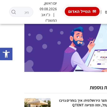
יום ראשון,
09.08.2026
המייל האדום
ם
כ"ו אב
התשפ"ו
פתח סרגל 
 נוספות
צר הירושלמית: איך בוחרים גזיבו
, ומה מציעה QTENT