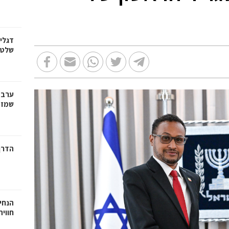
דגלי
שלט, 
ערב 
שמזמי
הדרך
הנחיי
חווי