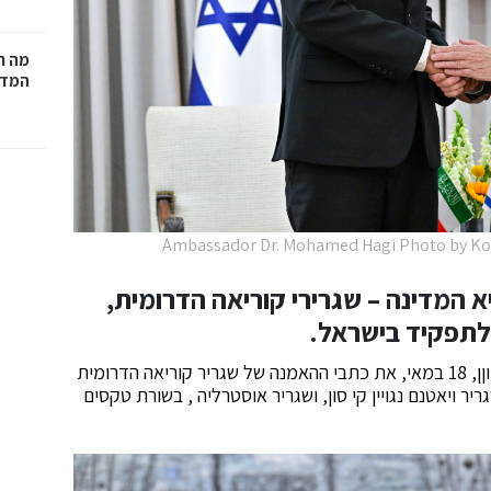
מה ח
המדר
 המדינה – שגרירי קוריאה הדרומית,
 לתפקיד בישראל.
נשיא המדינה יצחק הרצוג, קיבל הבוקר, יום שני, ב׳ בסיוןן, 18 במאי, את כתבי ההאמנה של שגריר קוריאה הדרומית
גריר ויאטנם נגויין קי סון, ושגריר אוסטרליה , בשורת טקסים