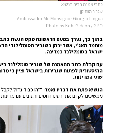
כתבי אמנה בבית הנשיא
שגריר הוותיקן
Ambassador Mr. Monsignor Giorgio Lingua
Photo by Kobi Gideon / GPO
בתוך כך, נערך בפעם הראשונה טקס הגשת כתב ה
מוחמד האג׳י, אשר יכהן כשגריר הסומלילנדי הר
ישראל בסומלילנד כמדינה.
עם קבלת כתב ההאמנה של שגריר סומלילנד ביש
ההיסטורית לפתוח שגרירות בישראל וציין כי מדו
שתי המדינות.
הנשיא פתח את דבריו ואמר:
“זהו כבוד גדול לקבל 
ממשיכים לקדם את יחסינו החמים והטובים עם מדינות 