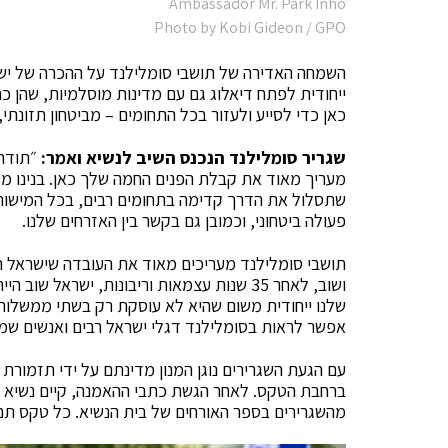
Ambassador Mr. Park Inho
Photo by Kobi Gideon / GPO
השמחה האדירה של תושבי סומלילנד על ההכרה של ישר
ייחודית לפתח דיאלוג גם עם מדינות מוסלמיות, שהן כ
כאן כדי לסייע ולעזור בכל התחומים – מביטחון תזונתי,
שגריר סומלילנד הנכנס השיב לנשיא ואמר:
״תודה 
מעריך מאוד את קבלת הפנים החמה שלך כאן. בנינו מ
שתסלול את הדרך קדימה בתחומים רבים, בכל המישורים
פעולה ביטחוני, וכמובן גם בקשר בין האזרחים שלנו.
ושוב, לאחר 35 שנות עצמאות וריבונות, ישרא
שלנו ייחודית משום שהיא לא עוסקת רק בשתי ממשלות
אפשר לראות בסומלילנד דגלי ישראל רבים ואנשים שמני
עם הגעת השגרירים נוגן המנון מדינתם על ידי תזמור
ברחבת הטקס. לאחר הגשת כתבי ההאמנה, קיים נשיא ה
מהשגרירים בספר האורחים של בית הנשיא. כל טקס תם ב