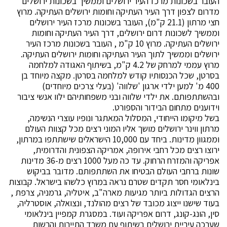
העובר בשכונות מרכז העיר ירושלים וממשיך בשכונות ירושלים
מדרום לצפון דרך העיר העתיקה וחומות ירושלים העתיקה. מרוץ
חצי מרתון (21.1 ק"מ), העובר בשכונות מרכז העיר ירושלים
וממשיך לשכונות דרום ירושלים, דרך העיר העתיקה וחומות
ירושלים העתיקה. מרוץ 10 ק"מ , העובר בשכונות מרכז העיר
ירושלים וממשיך לתוך העיר העתיקה וחומות ירושלים העתיקה.
מרוץ עממי למרחק של 4.2 ק"מ, בשיתוף האגודה למלחמה
בסרטן, שכל הכנסותיו קודש למלחמה בסרטן. מקצה מיוחד בן
400 מ' למען ילדי ארגון 'שלווה' (בעלי צרכים מיוחדים)
ובהשתתפותם. את ילדי שלווה ובני משפחותיהם ילוו אנשי ציבור
וידוענים מתחום הבידור והספורט.
בשל מיקומו הייחודי, המסלול המאתגר ונופיו עוצרי הנשימה,
מרתון ווינר ירושלים מושך אליו המוני רצים מכל קצוות העולם
וממגוון מדינות. ביחד עם 10,000 הישראלים שישתתפו במרתון,
ירוצו רצים מכל רחבי אירופה, אמריקה הצפונית והדרומית,
אפריקה והמזרח הרחוק. עד כה מעל 1000 רצים מ-36 מדינות
שונות ברחבי העולם הבטיחו את השתתפותם. מדובר בביקוש
בינלאומי חסר תקדים שטרם נראה במרוץ כלשהו בישראל. קבוצות
הרצים הגדולות ביותר מגיעות מארה"ב, איטליה, גרמניה, צרפת ,
בעוד שישנו ייצוג מכובד של רצים מהולנד, ונצואלה, אוסטרליה,
סין, הונג-קונג, דרום אפריקה ועוד. במסגרת קמפיין בינלאומי
שערכה עיריית ירושלים בשיתוף עם משרד התיירות והרשות