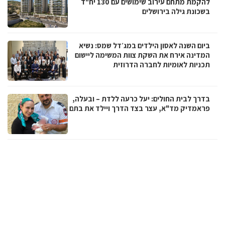
להקמת מתחם עירוב שימושים עם 130 יח"ד
בשכונת גילה בירושלים
ביום השנה לאסון הילדים במג׳דל שמס: נשיא
המדינה אירח את השקת צוות המשימה ליישום
תכניות לאומיות לחברה הדרוזית
בדרך לבית החולים: יעל כרעה ללדת – ובעלה,
פראמדיק מד"א, עצר בצד הדרך ויילד את בתם