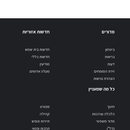
מדורים
חדשות אזוריות
ביטחון
חדשות בית שמש
בריאות
חדשות כללי
דעות
מודיעין
זירת המומחים
מעלה אדומים
הצהרת נגישות
כל מה שמעניין
חינוך
ספורט
כלכלה וצרכנות
קהילה
מדור משפטי
תיירות ונופש
נדל"ן
תרבות ופנאי