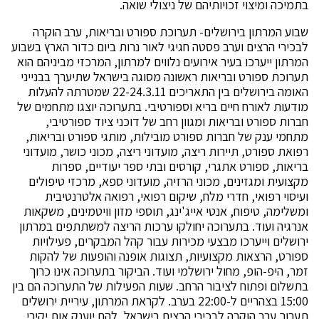
בתמיכה ומיצוי זכויותיהם של ניצולי שואה.
שבוע המרתון בירושלים- תערוכת ספורט ובריאות, ערב הוקרה
לבכירי הרצים וערב פסטה חגיגי לאור נרות ביום כדור הארץ בשבוע
המרתון ייערכו בעיר אירועים נלווים למרתון, המרכזי מביניהם הוא
תערוכת ספורט ובריאות ראשונה מסוגה בישראל שתיערך בבנייני
האומה בירושלים בין התאריכים 22-24.3.11 שמטרתה להעלות
מודעות לאורח חיים בריא וספורטיבי. בתערוכה יוצגו מתחמים של
חברות ספורט ובריאות ומגוון רחב של דוכני ציוד ספורטיבי,
מתחמי ענק של חברות ספורט מובילות, מותגי ספורט ובריאות,
רפואת ספורט, תיירות ריצה, מועדוני ריצה, מכוני כושר, מועדוני
בריאות, ספורט אתגרי, קורסים ובתי ספר יעודיים, ספרות
מקצועית ומגזינים, מכוני הרזיה, מועדוני ספא, מרכזי טיפולים
ועיסוי רפואי, חדרי מלח, שיקום רפואי, רפואה אלטרנטיבית
ומשלימה, טיפוח, אנטי אייג'ינג, תוספי מזון וויטמינים, משקאות
אנרגיה ועוד. בתערוכה יחולקו ערכות הריצה למשתתפים במרתון
ירושלים וייערכו מבצעי מכירות עבור קהל המבקרים, פעילויות
ספורט, הרצאות מקצועיות, תצוגות אופנה והופעות של להקות
זמר, היפ-הופ, מחול ירושלמי ועוד. הביקור בתערוכה אינו כרוך
בתשלום ופתוח לציבור הרחב. שעות הפעילות של התערוכה הם בין
15:00 בצהריים ל-22:00 בערב. לקראת המרתון, עיריית ירושלים
תערוך ערב הוקרה לבכירי הרצים בישראל, להם יוענק אות יקירי