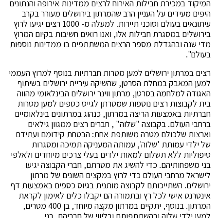
המיקוד במכירת חבילות האירוח לרצים ממדינות אירופה והנתונים
היפים מעידים על העניין הרב שהמרתון בירושלים מעורר בקרב
עיתונאים בעולם וסוכני תיירות. למעלה מ- 1000 רצים יגיעו לרוץ
בירושלים במסגרת חבילות אלו, ואנו רואים חשיבות בקיום המרוץ
מדי שנה ובהגדלת מספר הרצים המשתתפים בו ממדינות נוספות
בעולם".
רצים במרתון ירושלים למען מטרות חברתיות בנוסף למרוץ העממי
למען המאבק במחלת הסרטן, שהשיקה עיריית ירושלים בשיתוף
האגודה למלחמה בסרטן, מרתון ווינר ירושלים הבינלאומי מהווה
בית לקבוצות רצים נוספות שמטרתן לגייס כספים למען מטרות
חברתיות באמצעות הריצה במרתון, כנהוג במרתונים בינלאומיים
ברחבי העולם. בקבוצה "שלוה" , חברים רצים ממגוון גילאים
וארצות שלכולם מטרה משותפת אחת: הבטחת קידומם ועתידם
של ילדי עמותת 'שלוה', עמותה המעניקה תמיכה ומסגרות
טיפוליות ללא תשלום למאות ילדים בעלי צרכים מיוחדים ולאלפי
בני משפחותיהם. כדי להשיג את מטרתם, חברי הקבוצה יגיעו
לישראל מרחבי העולם כדי לרוץ במקצים השונים של מרתון
ירושלים. השתייכותם לקבוצה מותנית בגיוס כספים באמצעות דף
אינטרנט אישי לכל רץ ובתמורה הם יקבלו כלים לאימון לקראת
המרתון. בנוסף, יתקיים במרתון מקצה מיוחד, בן 400 מטרים,
למען ילדי שלוה ובהשתתפותם ובליווי של חבריהם, בני