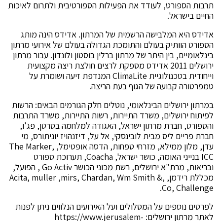
תרבות הספורט, לעודד את הפעילות הספורטיבית ולתרום לאיכות
החיים בישראל.
אדידס היא המלבישה הרשמית של המרתון. אדידס הינה מותג
הספורט הוותיק בעולם והתומכת הגדולה בעולם של אירועי מרתון
בינלאומיים, בין היתר של מרתון ברלין בוסטון ולונדון. עבור מרתון
ירושלים 2011 אדידס מספקת לרצים חולצת ריצה מקצועית
וייחודית בטכנולוגיית ClimaLite המנדפת זיעה ושומרת על
טמפרטורה קבועה של הגוף בעת הריצה.
במרתון ירושלים הבינלאומי, נוטלים חלק הגורמים הבאים: הרשות
לפיתוח ירושלים, משרד התיירות, רשות התיירות, משרד התרבות
והספורט, חברת מרתון ישראל, האגודה למלחמה בסרטן, פג'ו,
חברת פריים ליס מבית לובינסקי, אל על, דיזנהויז יוניתורס, מי
עדן, מלון ממילא, מזרחי טפחות, הדסה אופטימל, ,The Marker
ICC בנייני האומה, כושר ישראל, Coacha, תערוכת ספורט
ובריאות, מרת"א ירושלים, רשת מכוני הכושר Go Activ , הפועל,
מכללת רידמן, ,Acita, muller ,mirs, Chardan, Wm Smith &
Co, Challenge.
לפרטים נוספים על המסלולים ועל האירועים הנלווים ניתן לפנות
לאתר מרתון ירושלים: https://www.jerusalem-