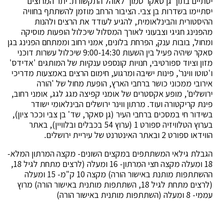
יסתיים בתוך גן סאקר סמוך לאוהל התקשורת. יתר המרוצים
יסתיימו בשדרות בן צבי. הציבור הרחב מוזמן להשתתף בחוויה
ההיסטורית והבינלאומית, להגיע לעודד את הרצים ולהנות
מהפנינג חגיגי וצבעוני לאורך המסלול שיכלול הופעות מוסיקה
ומחול, בובות ענק, הפרחת בלונים, אמני רחוב וממתחם הפנינג בגן
סאקר שיהיה פעיל בין השעות 9:00-14:30 שיכלול עשרות דוכני
מזון וציוד ספורטיבי, חנויות קונספט ענקיות של המותגים 'אדידס'
ו'טוטו ווינר', פינות ישיבה ומרגוע, חימום הרצים באמצעות מדריכי
אירובי ממכוני כושר ברחבי הארץ, הופעת מחול של 'הורה
ירושלים', מופע אקסטרים של אומני קפיצה מגג לגג, אומני רחוב,
פינת קריקטורה ועוד. מרתון ווינר ירושלים הבינלאומי ישודר
בשידור חי במסכים ברחבי העיר (גן סאקר, שד' בן צבי וככר ציון),
בערוץ הטלוויזיה ספורט 1 (ערוץ 54 בכבלים ובלוויין), באתר
הווידאו ספורט 2 ובאתר האינטרנט של עיריית ירושלים.
הגבלת גילאי המשתתפים במקצים השונים- מקצה המרתון המלא-
18 ומעלה מקצה חצי המרתון- 16 ומעלה (לרצים מתחת לגיל 18,
ההשתתפות מותנת באישור הורה) מקצה 10 ק"מ- 15 ומעלה
(לרצים מתחת לגיל 18, השתתפות מותנית באישור הורה) מרוץ
עממי- 8 ומעלה (השתתפות מותנית באישור הורה)