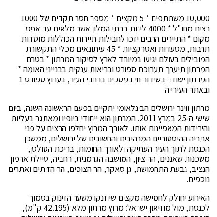
10,000 משתתפים * 5 מקצים * מספר חסר תקדים של 1000
רצים מחו"ל * 4000 לינות בבתי המלון אשר מלאים עד אפס
מקום * התיירים הרבים יזכו לחבילות תיירות הכוללות מוסדות
תרבות, מסעדות ואטרקציות * 45 עיתונאים מכלי התקשורת
המובילים בעולם יגיעו במיוחד לארץ לסיקור המרתון * בטרם
המרתון תיערך תערוכת ספורט ובריאות ענקית בבנייני האומה *
המרתון ישודר בשידור חי במסכים ברחבי העיר, בערוץ ספורט 1
ובאתר העירייה
מרתון ווינר ירושלים הבינלאומי יתקיים בפעם הראשונה השנה, ביום
שישי ה-25 במרץ 2011. המרתון הוא ייחודי ביופיו ומאתגר בעליות
והירידות המאפיינות אותו. לאורך המרוץ יחלפו הרצים על פני
אתריה ההיסטוריים המרהיבים והחשובים של ירושלים, ממשכן
הכנסת לתוך העיר העתיקה ולאורך החומות, בריכת הסולטן,
משכנות שאננים, הר ציון, המושבה הגרמנית, רחביה, טיילת ארמון
הנציב, גבעת התחמושת, גן סאקר, הר הצופים, הר הזיתים ואתרים
נוספים.
האירוע יחולק לחמישה מקצים שיוזנקו משער הזינוק בסמוך
לכנסת, מול מוזיאון ישראל: מרוץ מרתון מלא (42.195 ק"מ),