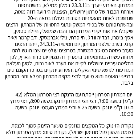
המרתון. האירוע ייערך ב23.3.11 במלון ממילא, בהשתתפות
אורחת הכבוד של מרתון ירושלים, האצנית הידועה רוזה מוטה,
שנחשבת לאחת מהאצניות הטובות בעולם במאה ה-20
ובהשתתפותם של בכירי המשק ונתוני החסויות של המרתון. הרצים
שיקבלו את אות יקירי המרתון הם זהבה שמואלי, היילה סטאין,
אסף בימרו, זבדיה וודג', חי פרחי, נילי אברמסקי, דב קרמר ויאיר
קרני. בערב שלפני המרתון, יום חמישי ה-24.3.11, ייהנו הרצים
מערב פסטה כמיטב המסורת במרוצים עולמיים שבו תוגש להם
ארוחה עשירה בפחמימות. בתאריך זה מצוין יום כדור הארץ, לכן
החליטה עיריית ירושלים לקיים את הערב לאור נרות, למען העלאת
המודעות לנושא שינוי האקלים. האירוע יתקיים במרכז הקונגרסים
בבנייניי האומה והוא מיועד לרצי מקצה המרתון המלא וחצי המרתון
בלבד.
יום המרתון המרתון ייפתח עם הזנקת רצי המרתון המלא (42
ק"מ) בשעה 7:00, רצי חצי המרתון יוזנקו בשעה 8:00, רצי מרוץ
ה-10 ק"מ יוזנקו בשעה 8:25 ורצי המרוץ העממי יוזנקו בשעה
10:30.
נקודת הזינוק: כל המקצים מוזנקים משער הזינוק סמוך לכנסת
(צומת השעון מול מוזיאון ישראל). נקודת סיום: מרוץ המרתון מלא