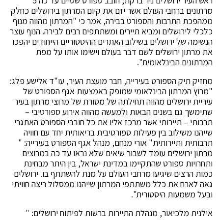
ראש העיר ירושלים ניר ברקת, חובב ספורט שסיים עד כה 5
מרתונים ברחבי העולם אשר יזם את קיום המרתון בירושלים כחלק
ממהפכת התרבות והספורט בבירה, אמר כי "המרתון מהווה מנוף
כלכלי לירושלים ומביא תיירים ומשתתפים רבים לבירה. הנוף עוצר
הנשימה של ירושלים בשילוב האתרים ההיסטוריים הייחודים יהפכו
את מרתון ירושלים לשם דבר בעולם וישימו אותו על מפת
המרתונים הבינלאומית".
מחזיק תיק הספורט בעירייה, חבר מועצת העיר, עו"ד אלישע פלג:
"מרוץ המרתון הבינלאומי שמופק באמצעות אגף הספורט של
עיריית ירושלים מהווה תחילתה של מסורת של מרוצי מרתון בעיר
שתימשך גם בשנים הבאות ולמעשה מהווה אירוע ספורטיבי –
תרבותי – תיירותי אשר מרכז אליו את כל חובבי הספורט האתגרי
שייהנו משילוב בין פעילות ספורטיבית בריאותית יחד עם חוויה
תרבותית ותיירותית" אורי מנחם, מנהל אגף הספורט בעירייה: "
מרתון ירושלים עומד לשבור שיאים שלא נראו עד כה במרוצים
ותחרויות ספורט שהתקיימו במדינת ישראל, בין היתר מבחינת
כמות הרצים שיגיעו מרחבי העולם על מנת להשתתף בו. ירושלים
גאה לארח את כלל משתתפי המרתון שייהנו ממסלול ריצה חוויתי
ובעל משמעות היסטורית".
אילנית מלכיאור, מנהלת התיירות ברשות לפיתוח ירושלים: "