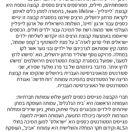
משפחותיהם, חיילים, מפורסמים ורצים נוספים. קבוצה נוספת היא
קבוצת 'לייפליין'- team lifeline, בתמורה למתן כלים לאימון
לקראת מרתון ירושלים, הרצים שירוצו במסגרת קבוצה זו יגייסו
כספים עבור ארגון 'חיינו', השלוחה הישראלית של ארגון לייפליין
העולמי אשר מהווה רשת של תמיכה עבור ילדים חולים. הכספים
שייאספו באמצעות קבוצת הרצים הזו יוקדשו לשליחת ילדים
ישראלים חולי סרטן לארה"ב על מנת להשתתף ב'קמפ שמחה',
מחנה קיץ שמותאם לצרכיהם של ילדים ובני נוער אשר לקו
במחלה. פרויקט נוסף שהוליד מרתון ירושלים, הוא 'מישהו לרוץ
למענו', שפועל במסגרת קבוצת הסטודנטים הירושלמים 'מישהו
לרוץ איתו'. מדובר ביוזמתם של בר פרג ואלעד שפירא, שני
סטודנטים מהאוניברסיטה העברית בירושלים שהקימו את קבוצת
הריצה של הסטודנטים בתמיכת עמותת 'רוח חדשה' ואגודת
הסטודנטים של האוניברסיטה העברית.
חברי הקבוצה מגייסים כספים למען שלוש עמותות חברתיות:
העמותה הראשונה היא 'בית הגלגלים', עמותה העוסקת במתן
שירותים לילדים ומבוגרים בעלי שיתוק מוחין, ניוון שרירים ומחלות
הגורמות לפגיעה ביכולת התנועה, העמותה השנייה למענה
מגייסים הסטודנטים כספים היא 'ישראלס' למען תמיכה בחולי
הALS וקידום חקר המחלה והשלישית היא עמותת 'אביב', העוסקת