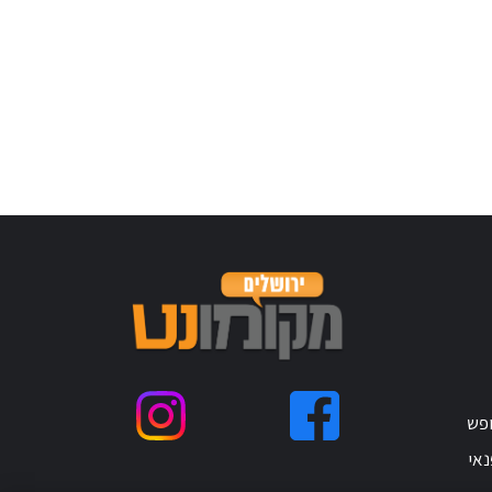
ופש
נאי