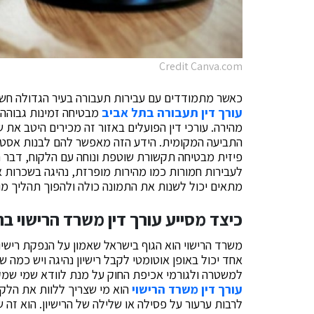
Credit Canva.com
כאשר מתמודדים עם עבירות תעבורה בעיר הגדולה חשוב
עורך דין תעבורה בתל אביב
מבטיחה זמינות גבוהה
מהירה. עורכי דין הפועלים באזור זה מכירים היטב את
התביעה המקומית. הידע הזה מאפשר להם לבנות אסטר
פיזית מבטיחה תקשורת שוטפת ונוחה עם הלקוח, דבר ח
לעבירות חמורות כמו מהירות מופרזת, נהיגה בשכרות או
מתאים יכול לשנות את התמונה כולה ולהפוך תהליך מו
כיצד מסייע עורך דין משרד הרישוי ב
משרד הרישוי הוא הגוף בישראל שאמון על הנפקת רישיונו
אחד יכול באופן אוטומטי לקבל רישיון נהיגה ויש כמה 
למשטרה ולגורמי אכיפת החוק על מנת לוודא שמי שמקבל 
עורך דין משרד הרישוי
הוא מי שצריך ללוות את הלקו
לרבות ערעור על פסילה או שלילה של הרישיון. הוא זה 