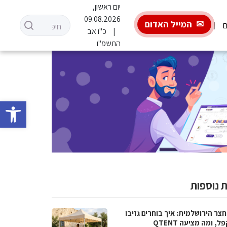
יום ראשון,
09.08.2026
המייל האדום
ם
כ"ו אב
התשפ"ו
פתח סרגל 
 נוספות
צר הירושלמית: איך בוחרים גזיבו
, ומה מציעה QTENT