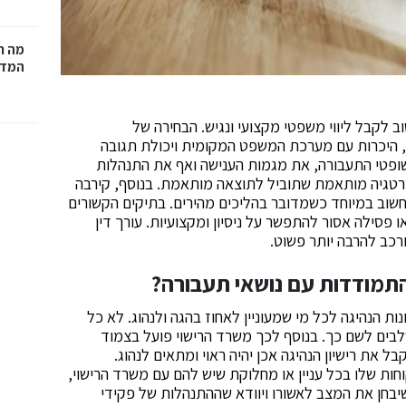
מה ח
המדר
 לקבל ליווי משפטי מקצועי ונגיש. הבחירה של
, היכרות עם מערכת המשפט המקומית ויכולת תגובה
 שופטי התעבורה, את מגמות הענישה ואף את התנהלות
טגיה מותאמת שתוביל לתוצאה מותאמת. בנוסף, קירבה
שוב במיוחד כשמדובר בהליכים מהירים. בתיקים הקשורים
 פסילה אסור להתפשר על ניסיון ומקצועיות. עורך דין
רכב להרבה יותר פשוט.
התמודדות עם נושאי תעבורה
?
ת הנהיגה לכל מי שמעוניין לאחוז בהגה ולנהוג. לא כל
שלבים לשם כך. בנוסף לכך משרד הרישוי פועל בצמוד
את רישיון הנהיגה אכן יהיה ראוי ומתאים לנהוג.
חות שלו בכל עניין או מחלוקת שיש להם עם משרד הרישוי,
שיבחן את המצב לאשורו ויוודא שההתנהלות של פקידי