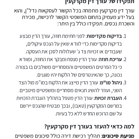
תפקידו של עורך דין מקרקעין
עורך דין מקרקעין מתמחה בכל הקשור לעסקאות נדל"ן, והוא
בעל ידע מעמיק בתחום המשפטי הקשור לרכישת, מכירת
והשכרת נכסים. תפקידו כולל בין היתר:
בדיקות מקדימות
: לפני חתימת חוזה, עורך הדין מבצע
בדיקות מקדימות כדי לוודא שאין על הנכס עיקולים,
שעבודים או זכויות צד ג' שעלולות לסכן את העסקה.
עריכת חוזה
: עורך הדין מנסח ומבקר את החוזה, ומוודא
כי כל הפרטים המשפטיים והמסחריים משולבים בו בצורה
נכונה, כך שהאינטרסים של הלקוח יהיו מוגנים.
ניהול מו"מ
: עורך הדין מייצג את הלקוח במו"מ מול הצד
השני, ועוזר להשיג תנאים מסחריים ומשפטיים מיטביים.
העברת זכויות
: עורך הדין מטפל בתהליך העברת הזכויות
במרשם המקרקעין (טאבו), ובכך מבטיח שהנכס יירשם
על שם הרוכש החדש ללא כל בעיות.
למה כדאי להעזר בעורך דין מקרקעין
?
מניעת סיכונים
: תהליך רכישת דירה כולל סיכונים משפטיים