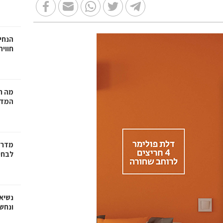
הנחיי
חווי
מה ח
המדר
מדריך
לבחי
נשיא
ונחש