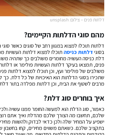
דלתות פנים – צילום: unsplash
מהם סוגי הדלתות הקיימים?
דלתות תוכלו למצוא במגוון רחב של סוגים כאשר סוגי
בסוגי
דלתות כניסה
תוכלו למצוא דלתות העשויות מפל
דלת כניסה העשויה מחומרים משולבים כך שתהיה משו
פנים, תמצאו בעיקר דלתות העשויות פולימר או דלתות 
משולבים של פולימר ועץ, וכן תוכלו למצוא דלתות פני
שתכירו בסוגי הדלתות הוא האיכויות של כל דלת. כך ל
מרבים לשטוף את הבית, וכן דלתות מפלדה בתור דלת כנ
איך בוחרים סוג דלת?
כאמור, סוג הדלת הוא למעשה החומר ממנו עשויה ולכל
שלכם, תחשבו מה הצורך שלכם מהדלת ואיך אתם רוצי
ישפיע על המחיר שלה ולכן כדאי לבדוק ולהשוות מח
בתקציב שלכם. כשאתם משווים מחירים, קחו בחשבון שבנ
הקודמות והתקנת הדלתות החדשות. מה שעוד חשוב לז