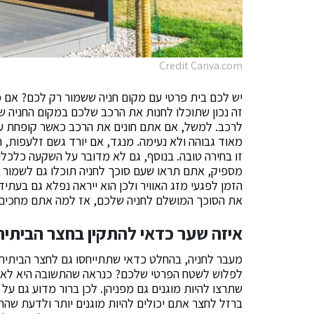
Credit Canva.com
יש לכם בית פרטי עם מקום חניה ששמור רק לכם? אם 
זה נכון שתוכלו לחנות את הרכב שלכם במקום החניה ש
לרכב. למשל, אם אתם חונים את הרכב כאשר קופחת על
מאוד גבוהה ולא נעימה. מנגד, אם יורד גשם זלעפות, ה
זו בחירה טובה. בנוסף, גם לא מדובר על השקעה כלכלית
מספיק, אתם תראו שעם סוכך לחניה תוכלו גם לשמור על
הזמן לפגעי מזג האוויר ולכן הוא ייראה נפלא גם בעתי
את הסוכך המושלם לחניה שלכם, אז למה אתם מחכים
איזה שער כדאי להתקין בחצר הביתית
מעבר לחניה, בהחלט כדאי שתתייחסו גם לחצר הביתית
לפלוש לשטח הפרטי שלכם? כנראה שהתשובה היא לא. בנ
שתרצו להיות מוגנים גם מפניהן. לכן ברור מדוע גם על
ברזל לחצר אתם יכולים להיות מוגנים יותר ולדעת שהח