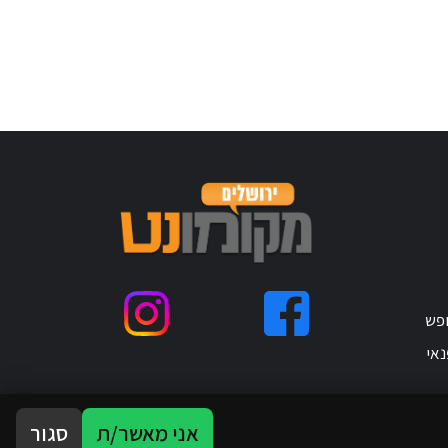
ופש
נאי
אני מאשר/ת
סגור