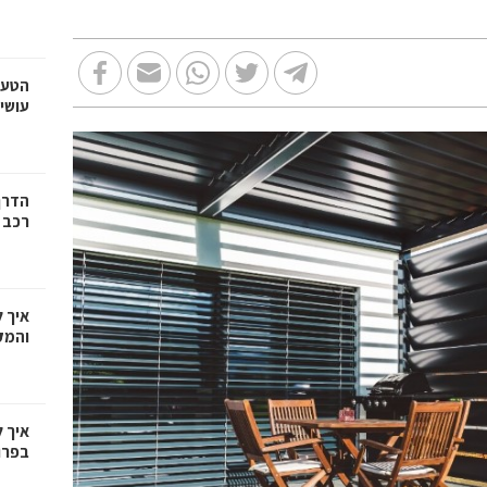
הטעו
עושי
הדרך
רכב
איך 
והמק
איך 
בפרו