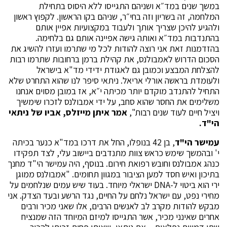
במשך שנים במד״א ושניהם התגייסו ללא היסוס בתחילת
המלחמה, זה בשריון וזה בחי״ר, שניהם בקו הראשון. לקפוץ ראשון
ולהגיע להיכן שצריך אותך ולעבוד במקצועיות אפיין אותם
בהתנדבות במד״א ואותה גישה אפיינה אותם גם בלחימה.
בהזדמנות זאת אני רוצה להודות לכל מי שתרמו ועזרו להשיג את
הסכום הדרוש לאמבולנס, את קהילת ברמן ברחובות שתרמו רבות
להצלחת המבצע וכמובן גם לאגודת ידידי מד"א בישראל
ולעומדת בראשה אורלי אריאל. ניתאי סיפר לנו שהוא התחרט שלא
התחיל להתנדב מוקדם יותר מכיתה י״א, אז במובן מסוים אנחנו
משלימים את החסר שהוא סחב, על ידי אמבולנס לזכרו שימשיך
ויציל חיים לעוד שנים רבות",
אמר איתן מייזלס, אביו של ניתאי
הי"ד.
עמישר הי"ד
, בן 42 בנופלו, החל את דרכו במד"א כנער בכיתה
י' ובהמשך שימש כראש צוות מתנדבים ביישוב עלי, לצד תפקידו
כנהג אמבולנס וחובש רפואת חירום. בנוסף, היה עמישר הי"ד מחנך
בתיכון ואיש חסד למען הציבור במגוון תחומים. "אמבולנס ממוגן
ירי הוא ביטוי ל-DNA ישראלי מיוחד. בעוד שיש עמים שנלחמים על
מחירי נפט, עם ישראל נלחם על החיים, נגד הרשע ובעד הצדק. אני
מבקש להודות מקרב לב לאנשים הרבים, אלו שאני מכיר ורבים
אחרים שאינני מכיר, אשר התגייסו למיזם המיוחד הזה שמנציח