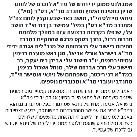
אמבולנס ממוגן ירי חדש של מד"א לזכרם של לוחם
שריון בחטיבת המחץ ומתנדב מד"א, רס"ר (מיל')
ניתאי מייזלס הי"ד, תושב באר-שבע וקצין לוחם צה"ל
ומתנדב מד"א רס"ן במיל' עמישר בן דוד הי"ד תושב
עלי, שנפלו בקרבות ברצועת עזה במהלך מלחמת
חרבות ברזל, נחנך בטקס מרגש שהתקיים במרכז
החירום ביישוב עלי בנוכחותם של מנכ"לית אגודת ידידי
מד"א בישראל אורלי אריאל, סגן ראש מועצת בנימין
עמיחי רחמים, יו"ר הישוב עלי אבידן בית יעקב, רב
היישוב עלי הרב אברהם שילר, מנהל אשכול בנימין
במד"א דני ריכטר, משפחתם של ניתאי ועמישר הי"ד,
מתנדבי ועובדי מד"א ומכובדים נוספים.
האמבולנס ממוגן ירי החדש נתרם באמצעות קמפיין גיוס המונים
שיזמה משפחתו של ניתאי הי"ד בסיוע אגודת ידידי מד"א
בישראל. אביעד, אחיו של ניתאי שמתגורר בעלי ומתנדב גם הוא
במד"א הכיר את עמישר מההתנדבות המשותפת, ידע שהצטיידות
באמבולנס ממוגן ירי לישוב הייתה אחת מהשאיפות שלו ולכן
כשהוא נפל הוחלט שהאמבולנס הממוגן ירי לזכרו של ניתאי יוקדש
גם לזכרו של עמישר.