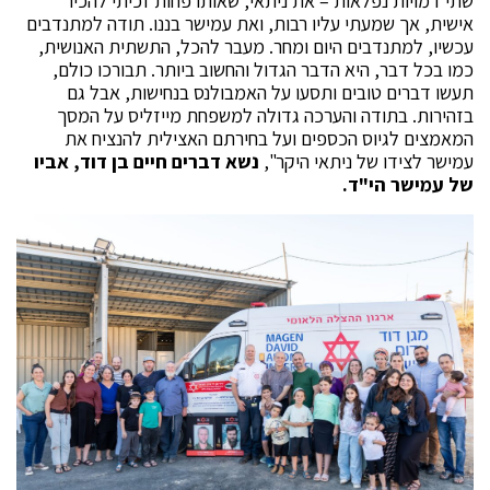
שתי דמויות נפלאות – את ניתאי, שאותו פחות זכיתי להכיר
אישית, אך שמעתי עליו רבות, ואת עמישר בננו. תודה למתנדבים
עכשיו, למתנדבים היום ומחר. מעבר להכל, התשתית האנושית,
כמו בכל דבר, היא הדבר הגדול והחשוב ביותר. תבורכו כולם,
תעשו דברים טובים ותסעו על האמבולנס בנחישות, אבל גם
בזהירות. בתודה והערכה גדולה למשפחת מייזליס על המסך
המאמצים לגיוס הכספים ועל בחירתם האצילית להנציח את
עמישר לצידו של ניתאי היקר",
נשא דברים חיים בן דוד, אביו
של עמישר הי"ד.