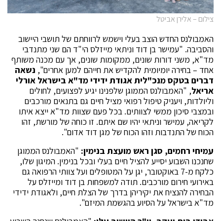
צילום – אלירן אביטל
האמבולנס החדש הוצב בעלי וישמש לרווחתם של תושבי היישוב
והסביבה. "עמישר בן דוד וניתאי מייזלס הי"ד הם שני מתנדבי
מד"א, משני דורות שונים, ממקומות שונים, אך עם מכנה משותף
אחד – בחירה יומיומית להקדיש את חייהם למען אחרים",
נשאה
דברים בטקס מנכ
"
לית אגודת ידידי מד"א בישראל אורלי
אריאל
, "האמבולנס הממוגן שלפנינו יגיע לפצועים, לחולים
וליולדות, ויעניק טיפול רפואי מציל חיים גם בתנאים מורכבים
ובמצבי סיכון ממשי לצוותים. בכל פעם שצוות מד"א ייצא איתו
לקריאה, עמישר וניתאי יהיו שם איתם. זו כוחה של מורשת, זהו
הכוח של התנדבות וזהו הכוח של מגן דוד אדום".
עמיחי רחמים, סגן ראש מועצת בנימין:
"האמבולנס הממוגן
שחנכנו השבוע יסייע להציל חיים בעלי ובכל בנימין. המיגון שלו,
כלקח מ-7 באוקטובר, יגן על המטופלים ועל צוותי הרפואה גם
באירועי חירום מורכבים. תודה למשפחות בן דוד ומייזלס על
הבחירה להנציח את יקיריהן בדרך של הצלת חיים, ולאגודת ידידי
מד"א בישראל על הסיוע בהגשמת המיזם".