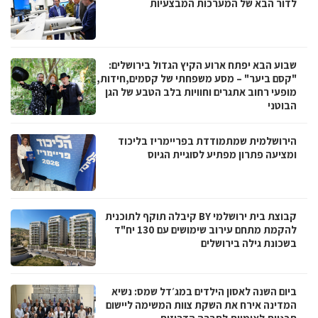
לדור הבא של המערכות המבצעיות
שבוע הבא יפתח ארוע הקיץ הגדול בירושלים:
"קסם ביער" – מסע משפחתי של קסמים,חידות,
מופעי רחוב אתגרים וחוויות בלב הטבע של הגן
הבוטני
הירושלמית שמתמודדת בפריימריז בליכוד
ומציעה פתרון מפתיע לסוגיית הגיוס
קבוצת בית ירושלמי BY קיבלה תוקף לתוכנית
להקמת מתחם עירוב שימושים עם 130 יח"ד
בשכונת גילה בירושלים
ביום השנה לאסון הילדים במג׳דל שמס: נשיא
המדינה אירח את השקת צוות המשימה ליישום