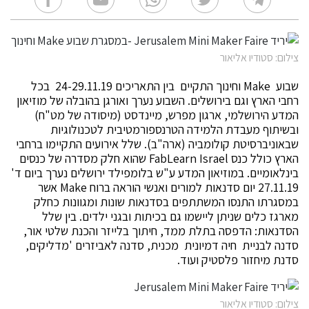
צילום: סטודיו אליאור
שבוע Make וחינוך התקיים בין התאריכים 24-29.11.19 בכל
רחבי הארץ וגם בירושלים. השבוע נערך ואורגן בהובלה של מוזיאון
המדע הירושלמי, ארגון מפרש, מיינדסט (מיסודה של מט"ח)
ובשיתוף מעבדת הלמידה הטרנספורמטיבית לטכנולוגיות
שבאוניברסיטת קולומביה (ארה"ב). שלל אירועים התקיימו ברחבי
הארץ כולל כנס FabLearn Israel שהוא חלק מסדרה של כנסים
בינלאומיים. במוזיאון המדע ע"ש בלומפילד ירושלים נערך ביום ד'
27.11.19 יום סדנאות למורים ואנשי הוראה ברוח Make אשר
במסגרתו התנסו המשתתפים בסדנאות שונות ומגוונות כחלק
מארגז כלים שניתן ליישמו גם בכיתות ובגני ילדים. בין שלל
הסדנאות: הדפסה בתלת ממד, חיתוך בלייזר והכנת שלטי אור,
סדנה לבניית חיה דמיונית מכנית, סדנה לאביזרים 'מדליקים,
סדנת מיחזור פלסטיק ועוד.
צילום: סטודיו אליאור