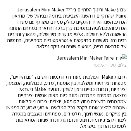
שבוע Make וחינוך הסתיים ביריד Jerusalem Mini Maker
Faire שהתקיים זו השנה השביעית ביוזמה ובניהול של מוזיאון
המדע. השנה היריד התקיים כחלק ממיזם משותף עם משרד
המדע והטכנולוגיה ובתמיכת קרן ברכה והתארח במתחם התחנה
הראשונה וללא תשלום. אלפי מבקרים מירושלים, מהארץ ותיירים
רבים נהנו מעשרות פרויקטים אינטראקטיביים מפתיעים, והתנסות
של סדנאות בנייה, מופעים שונים ומוזיקה נפלאה.
צילום: סטודיו אליאור
תרבות Make העולמית מעודדת התנסות וחשיבה "עם הידיים",
מטפחת יצירתיות ומשלבת בין אומנות, מדע, טכנולוגיה, המצאה,
יצירתיות, תבונת כפיים ורצון לשתף. תנועת Make בישראל
נמצאת בצמיחה מתמדת ומונה כיום מאות אנשים יצירתיים
שמתמחים בחשיבה מחוץ לקופסא, יוצרים יצירות מופלאות
ושמחים להציג אותם לקהל בכל הגילאים. אירועי שבוע זה הפגישו
בין מייקרים, אנשי חינוך, תלמידים, מפתחים ומעצבים במטרה
ליצור ולהציג יוזמות חינוכיות ופדגוגיות חדשניות המתאימות
למערכת החינוך בישראל.