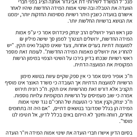
מנכ"ל המשרד לשירותי דת אביגדור אוחנה הציג בפני חברי
הוועדה את הטבלה ובה שינוי אמות המידה החדשות שיהיו לאחר
אישורם בוועדה כשבין היתר רשויות מסוימות החזקות יותר, יממנו
את הנושא ברשויות החלשות יותר.
סגן ראש העיר ירושלים הרב יצחק פינדרוס אמר כי ע"פ אמות
המידה החדשות, ירושלים תצטרך לממן סך שישה מיליון ₪
למועצות דתיות בערים אחרות, צעד שאינו מקובל ואינו תקין. "יש
להחריג את ירושלים מאמות המידה החדשות". לעומת זאת מספר
ראשי רשויות שנכחו בדיון בירכו על השינוי הצפוי במימון הרשות
המקומית את המועצה הדתית.
ח"כ אופיר פינס אמר כי אין ספק שקיים עיוות בנושא מימון
הרשויות למועצות הדתיות אך העובדה כי משרד האוצר אינו מוסיף
תקציב אלא דורש זאת מהרשויות אינו תקין. ח"כ רונית תירוש
אמרה כי שוב מעמיסים על הרשויות המקומיות עלויות נוספות.
ח"כ יצחק וקנין אמר כי הטענות של החכי"ם נגד שינוי אמות
המידה הן בגלל שמדובר בנושאים דתיים, "אם היה זה בתחומים
אחרים, רווחה וחינוך לא הייתם באים בכלל לדיון, אל תטיפו לנו
מוסר".
בסיום הדיון אישרו חברי הועדה את שינוי אמות המידה ויו"ר הועדה