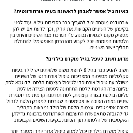
באיזה גיל אפשר לאבחן לראשונה בעיה אורתודונטית?
אורתודנט מומחה יכול להעריך כבר בסביבות גיל 8, עוד לפני
בקיעתן של השיניים הקבועות את גודלן, וכך לדעת אם יש להן
מספיק מקום לצמיחה נכונה. ע"י הערכת מנח השיניים והיחס בין
הלסתות המומחה יוכל לקבוע מהו הזמן האופטימלי להתחלת
תהליך יישור השיניים.
מדוע חשוב לטפל בגיל מוקדם בילדים?
חשוב להגיע כבר בגיל 8 לרופא משום שלעיתים יש לילד בעיות
סקלטליות מסוימות המצריכות טיפול אורתודנטי של השיניים
משולב עם טיפול אורתופדי לטיפול בעצמות הלסת. לדוגמא לסת
עליונה צרה הגורמת ללסת התחתונה לסטות הצידה או לסת
עליונה בולטת בצורה קיצונית, לסת תחתונה קדמית מדי וסגירת
שיניים בצורה הפוכה או אסימטרית שגורמת למפרק הלסת לגדול
בצורה אסימטרית. עצמות הלסת של הילד נמצאות בתהליך
גדילה ובזה מתאפשרת התערבות האורתודנט בהכוונת גדילתן
האקטיבית של הלסתות תוך הכוונת בקיעת השיניים הקבועות.
טיפול מוקדם בילדים יכול למנוע טיפול ארוך יותר ומסובך יותר