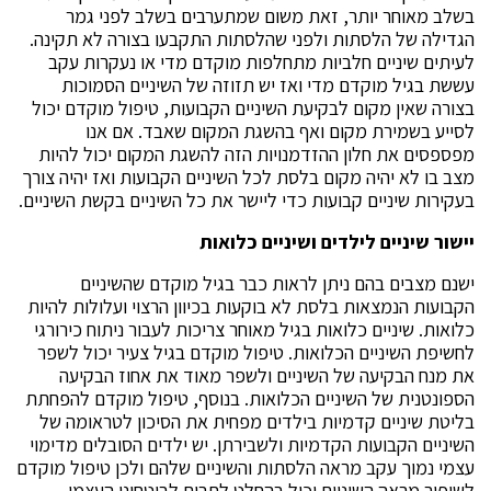
בשלב מאוחר יותר, זאת משום שמתערבים בשלב לפני גמר
הגדילה של הלסתות ולפני שהלסתות התקבעו בצורה לא תקינה.
לעיתים שיניים חלביות מתחלפות מוקדם מדי או נעקרות עקב
עששת בגיל מוקדם מדי ואז יש תזוזה של השיניים הסמוכות
בצורה שאין מקום לבקיעת השיניים הקבועות, טיפול מוקדם יכול
לסייע בשמירת מקום ואף בהשגת המקום שאבד. אם אנו
מפספסים את חלון ההזדמנויות הזה להשגת המקום יכול להיות
מצב בו לא יהיה מקום בלסת לכל השיניים הקבועות ואז יהיה צורך
בעקירות שיניים קבועות כדי ליישר את כל השיניים בקשת השיניים.
יישור שיניים לילדים ושיניים כלואות
ישנם מצבים בהם ניתן לראות כבר בגיל מוקדם שהשיניים
הקבועות הנמצאות בלסת לא בוקעות בכיוון הרצוי ועלולות להיות
כלואות. שיניים כלואות בגיל מאוחר צריכות לעבור ניתוח כירורגי
לחשיפת השיניים הכלואות. טיפול מוקדם בגיל צעיר יכול לשפר
את מנח הבקיעה של השיניים ולשפר מאוד את אחוז הבקיעה
הספונטנית של השיניים הכלואות. בנוסף, טיפול מוקדם להפחתת
בליטת שיניים קדמיות בילדים מפחית את הסיכון לטראומה של
השיניים הקבועות הקדמיות ולשבירתן. יש ילדים הסובלים מדימוי
עצמי נמוך עקב מראה הלסתות והשיניים שלהם ולכן טיפול מוקדם
לשיפור מראה השיניים יכול בהחלט לתרום לביטחונו העצמי.