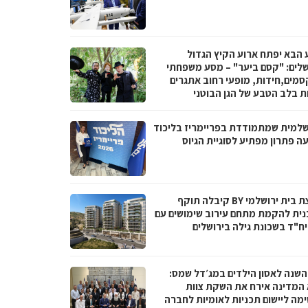
 הבא יפתח ארוע הקיץ הגדול
שלים: "קסם ביער" – מסע משפחתי
סמים,חידות, מופעי רחוב אתגרים
ות בלב הטבע של הגן הבוטני
שלמית שמתמודדת בפריימריז בליכוד
ה פתרון מפתיע לסוגיית הגיוס
קבוצת בית ירושלמי BY קיבלה תוקף
נית להקמת מתחם עירוב שימושים עם
 השנה לאסון הילדים במג׳דל שמס:
 המדינה אירח את השקת צוות
מה ליישום תכניות לאומיות לחברה