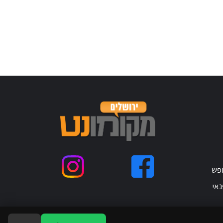
ופש
נאי