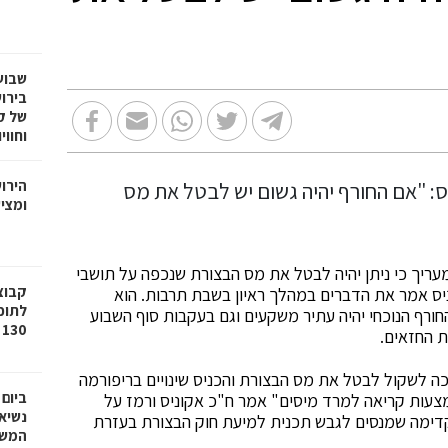
שבוע
בירו
של ק
וחווי
הירו
ומציע
מעריך כי ניתן יהיה לבטל את מס הבצורת שנכפה על תושבי
ניס אמר את הדברים במהלך ראיון בשבת תרבות. הוא
לתוכ
חורף הנוכחי יהיה עתיר משקעים וגם בעקבות סוף השבוע
130 יח"ד בשכונת גילה בירושלים
 החזאים.
 לשקול לבטל את מס הבצורת והכניס שינויים בריפורמה
ביום
צעות קריאה למרד מיסים" אמר ח"כ אקוניס ורמז על
נשיא
קדימה שמנסים לגבש תכנית למיעת חוק הבצורת בעזרת
המשי