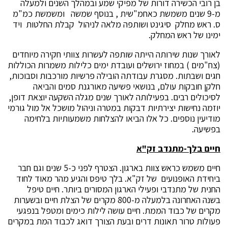
בן רובי הכשירה דורות של מפיקי שמע ובמהלך השנים ולמעלה
מ-9 שנים משמשת כאחמ"שית , בנוסף שמשה ומשמשת כמ"מ
ס. ראש מחלק סיגינט ושותפה מלאה לניהול קבלת החלטות ויד
ימינו של ראש המחלק.
לאורך שנות שירותה הייתה שותפה לעשרות צוותי חקירה מיוחדים
(צח"מים ) במחוז ירושלים ועובדת ימים כלילות משמרות הכוללות
חגים ושבתות. מסגרת עבודתה הובילה פרשיות מורכבות וסבוכות,
חלקן חובקות עולם, בנושאי פשיעה מאורגנת סמים והביאה
לסיכולים רבים. בפעילותה לאורך שנים מגלה השקעה יוצאת דופן,
יוזמה נחישות יצירתיות דבקות במטרה וניהול מושכל אל מול גורמי
מודיעין נוספים. כל אלו הביאו להצלחות משמעותיות בלחימה
בפשיעה.
חיים בלך-מתנדב זק"א
חיים משמש כראש צוות בארגון. הצטרף לפני כ-5 שנים וגם חבר
ביחידת האופנועים של זק"א. בלך טיפס והגיע מהר מאוד לחוד
החנית של מתנדבי ופעילי הארגון המסורים ביותר. חיים טיפל
בשנה האחרונה בלמעלה מ-800 מקרים של הצלת חיים ובשערות
מקרים של כבוד הממת. חיים עושה לילות כימים ומטפל בנפגעי
פעולות טרור תאונות דרים ובעת הצורך דואג לכבוד המת במקרים