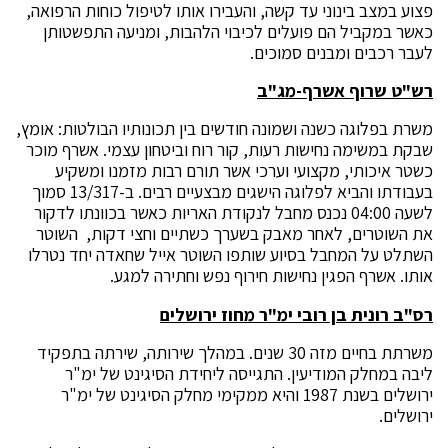
פצוע במצב בינוני עד קשה, והעבירו אותו לטיפול כוחות הרפואה,
כאשר במקביל הם פועלים לכיבוי הלהבות, ומניעה התפשטותן
לעבר רכבים ומבנים סמוכים.
רש"ט שרוף אשרף-מג"ב
משרת בפלוגה כשנה ושמונה חודשים בין תכונותיו הבולטות: אומץ,
שבקת במשימה נחישות רעות, קור רוח וביטחון עצמי. אשרף מוכר
כשטר איכותי, מקצועי וערכי אשר תורם רבות מזמנו ומשקיע
בעבודתו והביא לפלוגה הישגים מבצעיים רבים. ב-13/317 סמוך
לשעה 04:00 נכנס מחבל לנקודת האריות כאשר בכוונתו לדקור
את השוטרים, לאחר מאבק בשערך כשתיים וחצי דקות, השוטר
השתלט על המחבל בסיוע שותפו השוטר אייל שחאדה יחד נטרלו
אותו. אשרף הפגין נחישות חירוף נפש וחתירה למגע.
רס"ב רונית בן רובי ימ"ר מחוז ירושלים
משרתת בחיים מזה 30 שנים. במהלך שירותה, שירתה בתפקיד
ליבה במחלק המודיעין. התגייסה ליחידת הסיגינט של ימ"ר
ירושלים בשנת 1987 והיא ממקימי מחלק הסיגינט של ימ"ר
ירושלים.