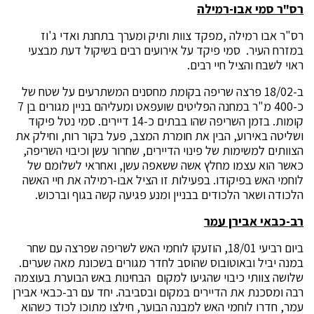
רס"ר סמי אבו-רמילה
רס"ר אבו רמילה ,מפקד צוות ותיק ומערך בתחנת ואדי ג'וז
במזרח העיר. סמי פיקד על אירועים רבים בשיקול דעת מבצעי
ראוי לשבח והציל חיי רבים.
ב-18/02 פרצה שריפה בקומת מחסנים המשתרעים על שטח של
כ-400 מ"ר במחנה הפליטים שועפאט ומעליהם בניין מגורים בן 7
קומות. בזמן השריפה שהו בבתים כ-14 דיירים. סמי נטל פיקוד
ושליטה באירוע, הבין את חומרת המצב, פעל בקור רוח, וחילק את
הצוותים למשימות של פינוי הדיירים, שחרור עשן וכיבוי השריפה,
כאשר הוא עצמו מחלץ אשה ששאפה עשן, ואחראי לשלומם של
לוחמי האש בפיקודו. בפעילות זו הציל אבו-רמילה את חיי האשה
הלכודה ושאר הלכודים בבניין ומנע פגיעה קשה בגוף וברכוש.
רב-כבאי אבירן עמר
ביום רביעי 18/01, הוזעקו לוחמי האש לשריפה שפרצה עם שחר
במנה יביל ובאוטובוס שהוסב לחדר מגורים בשכונת מאה שערים.
שלושה צוותי כיבוי שהגיעו למקום הבחינות באש הבוערת בעוצמה
רבה ומסכנת את הדיירים במקום ובסביבה. יחד עם רב-כבאי אבירן
עמר, חדרו לוחמי האש למבנה הבוער, חילצו מתוכו לכוד כשהוא