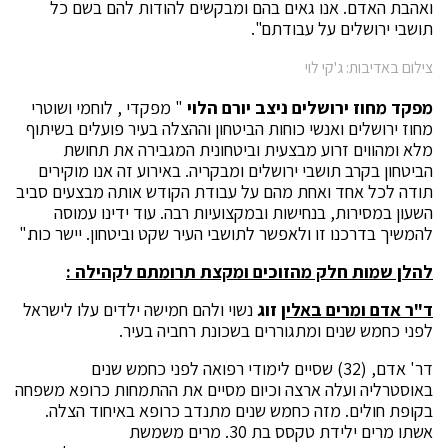
ואהבת האדם. אנו גאים בהם ומבקשים להודות להם בשם כל
תושבי ירושלים על עבודתם".
צילום באדיבות: ג'קי לוי
מפקד מחוז ירושלים ניצב יורם הלוי
" מפקדי , לוחמי ושוטרי
מחוז ירושלים ואנשי כוחות הביטחון וההצלה בעיר פועלים בשיתוף
מלא ומהווים זרוע מבצעית וביטחונית המגבירה את תחושת
הביטחון בקרב תושבי ירושלים ומבקריה. באירוע זה אנו מוקירים
תודה לכל אחד ואחת מהם על עבודת הקודש אותה מבצעים סביב
השעון במסירות, בנחישות ובמקצועיות רבה. עוד ידינו עמוסה
להמשיך בדרכנו זו ולאפשר לתושבי העיר שקט וביטחון. יישר כוח."
להלן שמות חלק מהזוכים ומקצת תרומתם לקהילה :
ד"ר אדם ומרים באלין
זוג
נשוי ולהם חמישה ילדים עלו לישראל
לפני כחמש שנים ומתגוררים בשכונת רחביה בעיר.
דר' אדם, (32) שסיים לימודי רפואה לפני כחמש שנים
באוסטרליה ועלה ארצה וכיום מסיים את ההתמחות כרופא משפחה
בקופת חולים. מזה כחמש שנים מתנדב כרופא באיחוד הצלה.
אשתו מרים ילידת טקסס בת 30. מרים משמשת