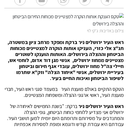
צילום באדיבות: ג'קי לוי
ראש העיר ירושלים ניר ברקת ומפקד מרחב ציון במשטרה,
תנ"צ אלי כזרי, העניקו אותות הוקרה למצטיינים מכוחות
הביטחון וההצלה בירושלים. האותות הוענקו לשוטרים
מצטיינים ממחוז ירושלים, אנשי מגן דוד אדום, לוחמי אש,
חיילי צה"ל מחוז ירושלים, עובדי אגף חירום וביטחון
בעיריית ירושלים, אנשי "איחוד הצלה" וזק"א שתרמו
לשיפור הביטחון ואיכות החיים בעיר.
הטקס התקיים באולם מועצת העיר במעמד סגני ראש העיר, חברי
מועצת העיר, ראשי ארגוני ההצלה ומשפחות המצטיינים.
ראש העיר ירושלים ניר
ברקת: "בשנת החמישים לאיחודה של
ירושלים אני מצדיע ללוחמי כוחות הביטחון, גופי ההצלה
והמתנדבים על מסירותם ותרומתם היום יומית למען תושבי העיר.
עבודתם היא עבודת קודש ודוגמא ומופת למסירות אכפתיות