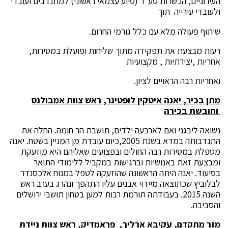
העירוניים, הכשרות סע"ר (סיוע עצמאי ראשוני) למתנדבים ועובדי
ולעובדי עירייה תוך
שיתוף פעולה מלא עם כלל גורמי החרום.
רעות מבצעת את תפקידה מתוך שליחות ופועלת במסירות,
אחריות ,יצירתיות , מקצועיות
ואחריות רבה הראויים לציון.
מתן בכיר, יאנה איטקין לופטינר, ראש צוות אמבולנס
וחובשת בכירה
נשואה ליבגני ואם לארבעה ילדים, תושבת הר חומה. החלה את
התנדבותה במדא בשנת 2005,כיום עובדת מן המניין בשטח. יאנה
מטפלת במסירות רבה החולים ובפצועים שאליהם היא מוזעקת
ומבצעת זאת באנושיות וברגישות במקביל ללימודי התואר
בסיעוד. יאנה היתה הראשונה שהוזעקה לטפל במנוח אלכסנדר
לבלוביץ שכתוצאה מיידוי אבנים עליו התהפך ונהרג בערב ראש
השנה 2015. בעבודתה תורמת רבות למען בטחון תושבי ירושלים
והסביבה.
מזר מתקדם, עקיבא ארליך,
פראמדיק, ראש צוות ניידת