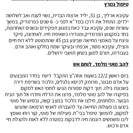
טיפול נמרץ
עקיבא ארליך, בן 51, יליד ארצות הברית, נשוי לענת ואב לשלושה
ילדים. התחיל את דרכו במד"א לפני כ- 6 שנים כפרמדיק. במשך
עשרות שנים, עקיבא עבד כאח במגוון תפקידים ובשנים האחרונות,
בחר במקצוע הפרמדיק ומגדירו כשאיפת חייו. לאחרונה, פיקד
וניצח על מאמצי החייאה שביצע בבן 45 שהתמוטט ללא רוח חיים
והצילו, עקיבא מסור, אכפתי ובעיקר שמח בחלקו ואוהב אדם.
בעבודתו, תורם למען בטחון תושבי ירושלים.
להב מוטי מלמד, לוחם אש
ביום ראשון 12/2 בשעות אחה"צ התקבל דיווח בחדר המבצעים
על אדם מבוגר, מרותק לכיסא גלגלים, הלכוד בשריפת דירה
בשכונת גילה. תוך דקות ספורות הגיעו לוחמי האש למקום
בפיקודו של להב מוטי מלמד, פרצו את הדלת וחדרו אל תוך הבית
הבוער. הלוחמים, חילצו את הלכוד במצב קשה, ובסיוע של מוטי
ביצעו בו פעולות החייאה עד להעברתו לאנשי הרפואה שהגיעו
למקום, להמשך טיפול בבי"ח. פעילות של מוטי, קור רוחו ואומץ
ליבו משמשים דוגמה חיה לדבקות במטרה ללא לאות ולהצלת חיי
אדם ורכוש.