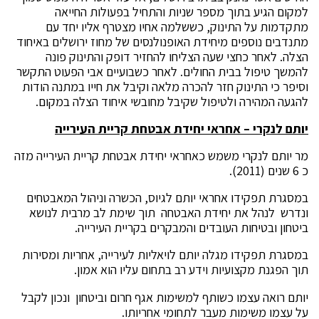
למקום הגיע בתוך מספר שניות והתחיל בפעולות החייאה
מתקדמות על התינוק, כששלמה אחיו מצטרף אליו יחד עם
מתנדבים נוספים מיחידת האופנולנסים של מחוז ירושלים באיחוד
הצלה. לאחר כחצי שעה הצליחו להחזיר דופק והתינוק פונה
להמשך טיפול בבית החולים. לאחר כשבועיים אבי הפעוט התקשר
וסיפר כי התינוק חזר להכרה מלאה וקיבל את חייו במתנה הודות
להגעה המהירה ולטיפול שקיבל מחובשי איחוד הצלה במקום.
יותם לנקרי – אחראי יחידת אבטחת קריית העירייה
מר יותם לנקרי משמש כאחראי יחידת אבטחת קריית העירייה מזה
כ 6 שנים (2011).
במסגרת תפקידו אחראי יותם לגיוס, הכשרה וניהול המאבטחים
ונדרש לנהל את יחידת האבטחה תוך שימת לב מרבית לנושא
ביטחון ובטיחות העובדים והמבקרים בקריית העירייה.
במסגרת תפקידו מגלה יותם לויאליות לעירייה, אחריות ומסירות
תוך הפגנת מקצועיות וידע רב בתחום עליו הוא אמון.
יותם רואה עצמו כשותף למשימות אגף חרום וביטחון ונכון לקבל
על עצמו משימות מעבר לתחומי אחריותו.