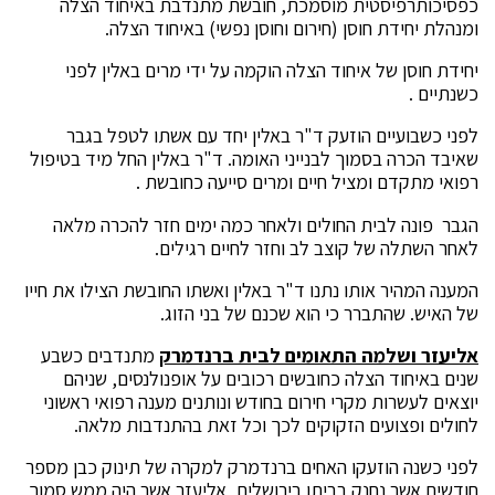
כפסיכותרפיסטית מוסמכת, חובשת מתנדבת באיחוד הצלה
ומנהלת יחידת חוסן (חירום וחוסן נפשי) באיחוד הצלה.
יחידת חוסן של איחוד הצלה הוקמה על ידי מרים באלין לפני
כשנתיים .
לפני כשבועיים הוזעק ד"ר באלין יחד עם אשתו לטפל בגבר
שאיבד הכרה בסמוך לבנייני האומה. ד"ר באלין החל מיד בטיפול
רפואי מתקדם ומציל חיים ומרים סייעה כחובשת .
הגבר פונה לבית החולים ולאחר כמה ימים חזר להכרה מלאה
לאחר השתלה של קוצב לב וחזר לחיים רגילים.
המענה המהיר אותו נתנו ד"ר באלין ואשתו החובשת הצילו את חייו
של האיש. שהתברר כי הוא שכנם של בני הזוג.
אליעזר ושלמה התאומים לבית ברנדמרק
מתנדבים כשבע
שנים באיחוד הצלה כחובשים רכובים על אופנולנסים, שניהם
יוצאים לעשרות מקרי חירום בחודש ונותנים מענה רפואי ראשוני
לחולים ופצועים הזקוקים לכך וכל זאת בהתנדבות מלאה.
לפני כשנה הוזעקו האחים ברנדמרק למקרה של תינוק כבן מספר
חודשים אשר נחנק בביתו בירושלים, אליעזר אשר היה ממש סמוך