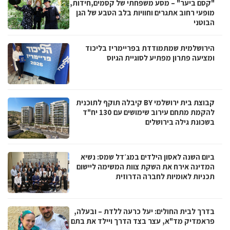
"קסם ביער" – מסע משפחתי של קסמים,חידות,
מופעי רחוב אתגרים וחוויות בלב הטבע של הגן
הבוטני
הירושלמית שמתמודדת בפריימריז בליכוד
ומציעה פתרון מפתיע לסוגיית הגיוס
קבוצת בית ירושלמי BY קיבלה תוקף לתוכנית
להקמת מתחם עירוב שימושים עם 130 יח"ד
בשכונת גילה בירושלים
ביום השנה לאסון הילדים במג׳דל שמס: נשיא
המדינה אירח את השקת צוות המשימה ליישום
תכניות לאומיות לחברה הדרוזית
בדרך לבית החולים: יעל כרעה ללדת – ובעלה,
פראמדיק מד"א, עצר בצד הדרך ויילד את בתם