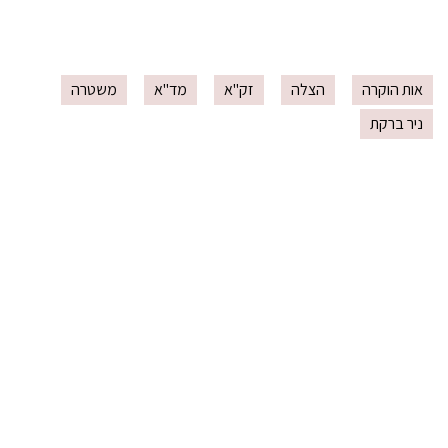
אות הוקרה
הצלה
זק"א
מד"א
משטרה
ניר ברקת