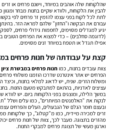
שהלקוחות שלה אוהבים במיוחד, וישנם פרחים או זרים א
להבין את הלקוחות, ולוודא שקיים בחנות מבחר ומגוון פ
לתת לכל לקוח בפני עצמו להזמין זר פרחים לפי בקשו
עבורם את הבקשה ו"החזון" שלהם למראה הזר. בהינתן
יגיע למגדלים מסוימים, לחממות גידולי פרחים, לספקים
(לדוגמה סחלבים) – כדי למצוא את הפרחים הטובים בי
אפילו תגדל או תטפח במיוחד זנים מסוימים.
קצת על עבודתה של חנות פרחים במש
צוות עובדים בחנות, כמו
חנות פרחים במבשרת ציון
–
הפרחים יש אתר אינטרנט שדרכו הוזמנו משלוחי פרחים,
ומשלוח הזרים. שנית, יש לדאוג למלאי בחנות, וכיצד הו
עציצים לאדניות, בהתאם למתבקש מטעם החנות. בחנות
במשך הלילה, ומוצגים בפני הלקוחות ביום. יש לוודא 
לנקות את "האלמנטים המיותרים", כמו עלים ושלל "תוס
ובעצם חומר הגלם של הגבעולים, העלים והפרחים עצמם,
זרים למכירה מיידית, כמו מ"קטלוג", כך שלקוחות ממהר
מהזרים בתצוגה. מעבר לכך, צוות של חנות פרחים יכול 
וארגון מעשי של תצוגת פרחים למבקרי החנות.