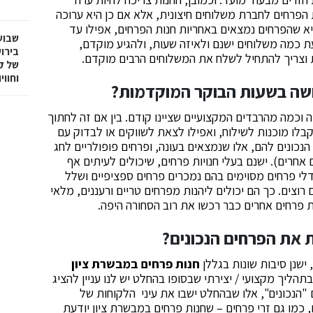
ת הפרחים לחברת משלוחים חיצונית, אלא אם כן היא ערוכה
א שהפרחים נמצאים באחריות חנות הפרחים, אפילו עד
שבוע
דעת כמה משלוחים ישנם ולאיזה שעות, ולהגיע מוקדם,
בירו
ית וצריך להתחיל לשלח את המשלוחים הרבים מוקדם.
של ק
וחווי
ושה בשעות הבוקר המוקדמות?
 וכמה מהרבדים המקצועיים שציינו קודם. בין אם זה לחתוך
לו מוכנות לשילוח, ואפילו לצאת לשווקים או לבדוק עם
הנכונים להם, אלו שנמצאים בעונה, ופרחים פופולריים לחג
אחרים). ישנם בעלי חנויות פרחים, שיכולים לעיתים אף
 לחממות או למגדלי פרחים מסוימים בהם נמכרים פרחים ספציפיים ושלל
וצים. כך הם יכולים ליהנות מפרחים טריים ורעננים, מלאי
ת פרחים אחרים כבר רכשו את רוב הסחורה היפה.
 את הפרחים הנכונים?
ישנן סיבות שונות בגללן
חנות פרחים במבשרת ציון
הליך מקצועי / יצירתי שבסופו בהחלט יש לנו עניין להציג
"הנכונים", אלו שבהחלט ישבו את עיני הלקוחות של
, כמו גם זרי פרחים – שחנות פרחים במבשרת ציון יודעת