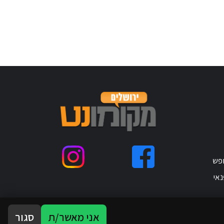
ופש
נאי
אני מאשר/ת
סגור