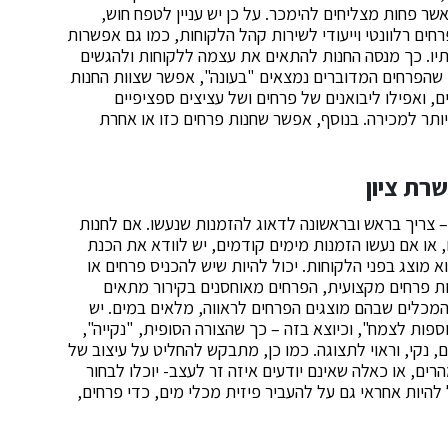
שר פחות מצליחים להימכר. על כן יש עניין לטפח חוש,
רחים רלוונטי וייעודי לשירות קהל הלקוחות, כמו גם אפשרות
תיו. כך מנסה החנות להתאים את עצמה ללקוחות ולהגשים
 שהפרחים המדוברים נמצאים "בעונה", אפשר שצוות החנות
, ואפילו ליבואנים של פרחים ושל עציצים ספציפיים
ותר למכירה. בנוסף, אפשר שחנות פרחים כזו או אחרת
רת ציון
 צריך בראש ובראשונה לדאוג להזמנות שנעשו. אם לחנות
 או אם נעשו הזמנות מימים קודמים, יש לוודא את הכנת
א מוצג בפני הלקוחות. יכול להיות שיש להכניס פרחים או
 פרחים מקצועית, הפרחים מאוחסנים בקירור מתאים
שהמכלים שבהם מוצגים הפרחים לראווה, מלאים במים. יש
פות לצמח", וכיוצא בזה – כך שהצורה הסופית, "נקייה",
 נקי, וראוי לתצוגה. כמו כן, מתבקש להחליט על עיצוב של
ים, או כאלה שאינם יודעים איזה זר לעצב- יוכלו לבחור
להיות אחראי גם על להעביר פיזית מכלי מים, כדי פרחים,