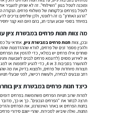
ומוכנה לטפל בגוון "השילוחי". זה לא שניתן להעביר א
לטפל בפרחים ובלקוחות של משלוחי פרחים. הנקודה הי
"הרגע האחרון" בו זה רלוונטי, ולכן שליחים צריכים ל
במיוחד בסופי שבוע וערבי חג, בהם היום הוא קצר יחס
מה צוות חנות פרחים במבשרת ציון ע
ובכן, צוות
חנות פרחים במבשרת ציון
, אחראי על כמה
ולהכין מספר זנים של פרחים, לוודא שההזדמנות שהתקב
סוחרים אילו פרחים יש במלאי, כדי להזמין את הפרחים 
או לאירוע מסוים (לדוגמא פרחים לבנים לשבועות וחגים 
להתעורר בסביבות 3 או 4, כדי להגיע
תצורות מיוחדות של פרחים, ולמצוא בדיוק את מה שהם ר
רחב וצבעים לבחירה, ולעשות רכישה, לפני שבעלי חנויו
כיצד חנות פרחים במבשרת ציון בוחרת
למרות שרוב חנויות הפרחים משתמשות בפרחים דומים, 
תרצה לבחור את "הפרחים הנכונים". כך או כך, מדובר בת
בחנות הפרחים או באתר האינטרנט, את הפרחים והזרים 
החנות, ואלה שיביאו למכירות. שהרי ישנם סידורי פרחים