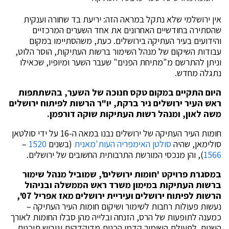
אין ירושלמי שלא נתקל במראה הזה: יריעת בד שחורה וענקית
שהסתירה בחודשיים האחרונים את אחד השערים המרכזיים
והידועים בעיר העתיקה בירושלים. כעת, משהסתיימו במקום
עבודות השיקום של מנהל השימור ברשות העתיקות, הוסר הלוט,
וניתן להתרשם מ"מתיחת הפנים" שעבר השער ומיופיו, שכאילו
נתגלה מחדש.
היום התקיים במקום טקס חנוכה של השער, בהשתתפות
ראש העיר ירושלים ניר ברקת, יו"ר הרשות לפיתוח ירושלים
משה לאון, ומנהל רשות העתיקות שוקה דורפמן.
חומות העיר העתיקה של ירושלים נבנו במאה ה-16 על ידי סולטאן
סולימאן, שהיה
סולטן
האימפריה העות'מאנית
(בשנים
1520
–
1566
), והן מנכסי המורשת התרבותית החשובים של ירושלים.
במסגרת פרויקט 'חומות ירושלים', שמוביל מנהל שימור
ברשות העתיקות במימון משרד ראש הממשלה ובניהול
הרשות לפיתוח ירושלים ועיריית ירושלים מאז אפריל 07',
נעשות פעולות רחבות לשימור ושיקום חומות העיר העתיקה –
כמענה לתופעות של הרס, הזנחה ובלייה מהן סבלו החומות לאורך
השנים. לפעולת השימור קדמו הכנות מדוקדקות וגיבוש תוכנית