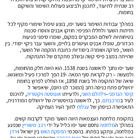
רב שנתית לתיעוד, לתכנון ולביצוע פעולות השימור והשיקום
בחומות.
במהלך עבודות השימור בשער יפו, בוצע טיפול שימורי מקיף לכל
חזיתות השער ולחללו הפנימי: חוזקו אבנים והוסרו סכנות
בטיחותיות לשלום המבקרים במקום, שומרו סימני פגיעות
הכדורים, טופלו אבנים ועיטורים בלויים, והשער עבר ניקוי יסודי. בין
השאר, פורקה ושומרה ביסודיות כתובת ההקמה של השער,
שהייתה במצב פיסי קשה ובשלב מתקדם של התנתקות.
שער יפו נחנך לראשונה בשנת 1538. הוא היווה חלק מהחומות,
ולמעשה – רק לקראת סוף המאה -19 הפך למרכז פעיל ומשגשג.
שיאה של התקופה חל בשנת 1898, אז הוחלט לפרוץ בחומת
ירושלים פתח כניסה רחב (המוכר לנו היום), שיאפשר ל
קיסר הגרמני
–
וילהלם השני
, ולרעייתו
אוגוסטה ויקטוריה
, להיכנס
לעיר ב
מרכבתם
. כך, לראשונה בהיסטוריה של ירושלים המודרנית,
התאפשרה כניסתן של
עגלות
לתוך העיר העתיקה.
בתקופת מלחמת העצמאות היווה השער מוקד לקרבות קשים.
במהלך ה
מלחמה
נחסם שער יפו כליל על ידי
רכב משוריין
שנפגע
במלחמה, ונתקע בפתחו. בהסכמי
הפסקת האש
בין ישראל ו
ירדן
ניצב שער יפו על פתחו של
שטח ההפקר
שהשתרע משער יפו עד