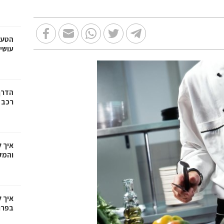
הטעו
עושי
הדרך
רכב
איך 
והמק
איך 
בפרו