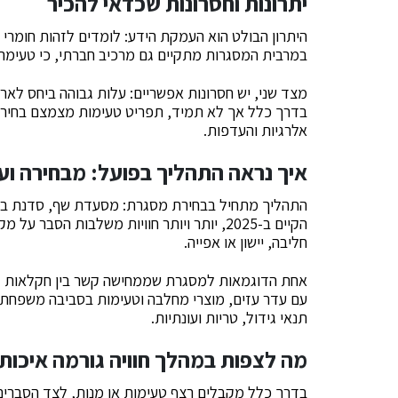
יתרונות וחסרונות שכדאי להכיר
היתרון הבולט הוא העמקת הידע: לומדים לזהות חומרי גל
במרבית המסגרות מתקיים גם מרכיב חברתי, כי טעימה 
מצד שני, יש חסרונות אפשריים: עלות גבוהה ביחס לארוח
בדרך כלל אך לא תמיד, תפריט טעימות מצמצם בחירה 
אלרגיות והעדפות.
איך נראה התהליך בפועל: מבחירה ו
התהליך מתחיל בבחירת מסגרת: מסעדת שף, סדנת בישול,
הקיים ב-2025, יותר ויותר חוויות משלבות הסב
חליבה, יישון או אפייה.
אחת הדוגמאות למסגרת שממחישה קשר בין חקלאות לאו
עם עדר עזים, מוצרי מחלבה וטעימות בסביבה משפחתית
תנאי גידול, טריות ועונתיות.
מה לצפות במהלך חוויה גורמה איכות
בדרך כלל מקבלים רצף טעימות או מנות, לצד הסברים על