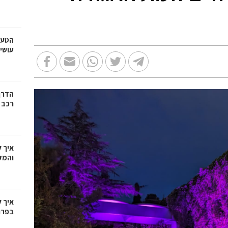
הטעו
עושי
הדרך
רכב
איך 
והמק
איך 
בפרו