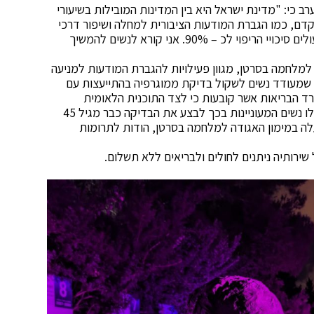
כי: "מדינת ישראל היא בין המדינות המובילות בשיעורי
וקדם, כמו הגברת המודעות הציבורית למחלה ושיפור דרכי
הטיפול. ככל שהמחלה מאובחנת בשלבים המוקדמים עולים סיכויי הריפוי לכ – 90%. אני קורא לנשים להמשיך
למלחמה בסרטן, מגוון פעילויות להגברת המודעות למניעה
ש שמעודד נשים לשקול בדיקת ממוגרפיה בהתייעצות עם
שות של משרד הבריאות אשר קובעות כי לצד התוכנית הלאומית
הכוללת בדיקת סקר יזומה אחת לשנתיים מגיל 50, יוכלו נשים המעוניינות בכך לבצע את הבדיקה כבר מגיל 45
לה במימון האגודה למלחמה בסרטן, הודות לתרומות
 שירותיה ניתנים לחולים ולבריאים ללא תשלום.