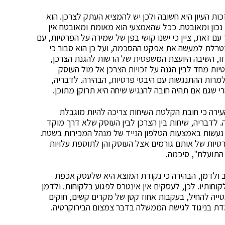
כות העיון היא חשובה ולכן יש להמציא העתק לצרכן. הוא
נכון ומאובטח. ככל שהאמצעי הוא מאומת ומאובטח אין
ם זאת, ציין כי ישנו קושי בפן של שמירה על הפרטיות, עם
טרלת למעשה את אפקט ההסכמה, ועל כן הוא סבור כי
זו, השיבה היועצת המשפטית של הרשות להגנת הצרכן,
רטיות מחד לבין הגנה על זכויות הצרכן אל מול העוסק
למרות ההתנגשות עם היבטי פרטיות, הבהירה. לדבריה,
י שגם אם תהיה חובה להנגיש שיחה היא תרוקן מתוכן.
ירה כי חובת הקלטת השיחות צריכה להיות מוגבלת
לדבריה, שיחות בין הצרכן לבין העוסק שלא דרך מוקד
– נעשות באמצעות הטלפון הנייד של מנהל המכירות בשטח.
טיות של אותם גורמים אצל העוסק והן לתוספת עלויות
 התועלת", סיכמה.
 ולדמן, הבהירה כי נקודת המוצא היא שלעסק אכפת
וחותיו. לכן, לעסקים אין אינטרס לפגוע בלקוחות. ולדמן
טייה להחיל, בעקבות אחוז קטן של מקרים קשים, חוקים
מדת בניגוד לגישת הממשלה בדבר צמצום הבירוקרטיה.