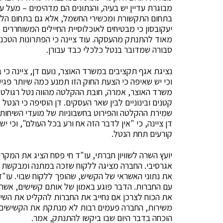
מבוגרת עדיין יש בעיה, והנתונים הם מדהימים – מעל 
בתחום התקשורת ומכשירי החשמל, אלא גם בתחום הלימ
יעקובסון כי מבטיחים לאוכלוסיית החיילים המשוחררים 
מאוד להתנתק מהעסקה. עוד ציינה כי הפתרונות הטכנול
סבורה שמדובר בנטל כלכלי כבד עבורן.
נציגת אגף תקציבים במשרד האוצר, נועם דן, ציינה כי 
וכי יש שאיפה כי הצעת החוק הזו תמנע כמה שיותר פגי
משרד האוצר, אמרה, חובת ההקלטה מהווה נטל רגולטורי
קטנים ובינוניים לבין שאר העסקים. דן הוסיפה כי ה
שמירת ההקלטה והפירוט בחשבוניות של מועדי השיחות. 
דן ציינה, כי "אין לדבר הזה אח ורע בכל העולם", וכי 
קורעים תחת הנטל.
יועץ השרה לשוויון חברתי, עו"ד חי פסח הציג את המקר
אגרסיבי. החברה מציגה ללקוח שזכה במתנה ומבקשת ת
את נתוני האשראי של הקשיש, שהופך ללקוח שבוי. עו"ד
עם החברות. הדבר פוגע באמון של אותם קשישים, אשר מ
את הכוח לצרכן אם נחייב את החברות להקליט את השיחות 
משירות, החברה פעמים רבות לא מנתקת את הקשישים, 
הוכחה בדבר היום שבו ביקשו להתנתק, אמר.