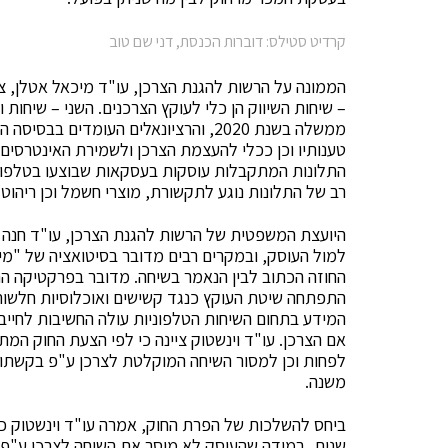
קרדיט סטילס: דוברות הכנסת, דני שם טוב
הממונה על הרשות להגנת הצרכן, עו"ד מיכאל אטלן, צי
– שיחות השיווק הן כלי לעוקץ הצרכנים. השני – שיחו
ממשלה בשנת 2020, והרציונאלים העומדי
טענותיו וכן ככלי להעצמת הצרכן ולשמירת האינטרסים 
התלונות המתקבלות עוסקות בעסקאות שבוצעו בטלפון,
רב של התלונות נוגע לתקשורת, מוצרי חשמל וכן ריהוט 
היועצת המשפטית של הרשות להגנת הצרכן, עו"ד חנה וי
למול העוסק, ובמקרים רבים מדובר בסיטואציה של "מילה
החוזה הכתוב לבין הנאמר בשיחה. מדובר בפרקטיקה הרו
התפתחה שיטת העוקץ כנגד קשישים ואוכלוסיות חלשות
המידע בתחום השיחות הטלפוניות עולה החשיבות לחייב 
אם הצרכן. עו"ד וינשטוק ציינה כי לפי הצעת החוק ה
לפחות וכן למסור השיחה המוקלטת לצרכן ע"פ בקשתו.
משנה.
ביחס להשלכות של הפרת החוק, אמרה עו"ד וינשטוק כי 
שנית, במידה שהעוסק לא מוסר את השיחה לצרכן ע"פ ד