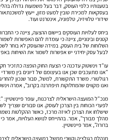
בטענותיו כלפי העוסק, דבר בעל משמעות גדולה בהליך א
בעסקאות למכירת טובין למעט מזון, ייעוץ למשכנתאות,
שידורי טלוויזיה, טלפוניה, אינטרנט ועוד.
ביחס לעלויות העוסקים ביישום ההצעה, ציינה כי החבר
קטנים ובינוניים, ציינה כי עומדת להם האפשרות לשמ
השלוחות של בית העסק. במידה שהעוסק לא בוחר לשמור
לבעל עסק יחידני יש אפשרות לשמור את השיחות באפלי
עו"ד וינשטוק עדכנה כי הצעת החוק הופצה כתזכיר חקיק
"אנו מתעכבים שכן אנו בעיצומם של דיונים בין משרד
רגולטורי. משרד התקשורת, למשל, סבור שנכון להחריג
ואנו מקווים שהמחלוקות תיפתרנה בקרוב", אמרה וינשט
מנכ"ל המועצה הישראלית לצרכנות, עופר פיינשטיין: "
לפערי הכוחות בין הצרכן לעוסק. אנו סבורים שצריך ל
שישלחו את הצרכן לאיזה מרכז, כאשר ההקלטות נשמרות 
מהלך מבורך", אמר. בהתייחס לנושא העלויות, אמר כי ה
ברורה", אמר פיינשטיין.
מנהלת רגולציה וקשרי ממשל במועצה הישראלית לצרכנות