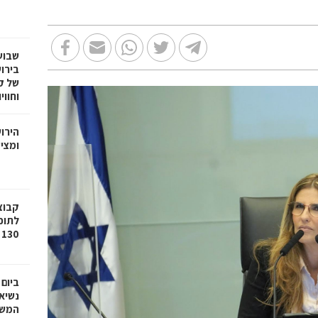
שבוע
בירו
של ק
וחווי
הירו
ומציע
לתוכ
130 יח"ד בשכונת גילה בירושלים
ביום
נשיא
המשי