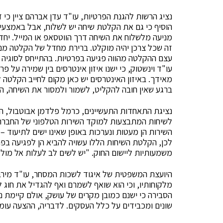
נציג הרשות להגנת הפרטיות, עו"ד עדן אברהם ציין כי ז
הוסיף כי גם את הקלטת שיחה יש לשלוח, אבל באמצעי 
מניעה מלשלוח את השיחה דרך הווטסאפ או המייל. יחד ע
זה שכל צרכן יהיה מוקלט. ברירת מחדל של הקלטה מנ
עצם ההקלטה מהווה פגיעה בפרטיות. בהתייחס לסוגיה 
עו"ד וינשטוק, כי ישנו איזון אינטרסים בין שמירה על פ
מאידך. באיזון האינטרסים יש כאן מקום לחייב הקלטה 
ברגע שאין חובה להקליט, לשמור ולמסור את השיחה, הר
נציגת התאחדות התעשיינים, כרמל פלדמן אבוטבול, הע
לשיחות המתבצעות למוקד השירות הטלפוני של החברה. 
השירות הן מעטות ונערכות באופן שאינו ישים לתיעוד 
לכן, הקלטת השיחות הללו עשויה להביא הן לפגיעה בפר
משמעותיות ליישום החוק. "יש לשים לב לעלות אל מול
היועצת המשפטית של איגוד לשכות המסחר, עו"ד מירב
מלקוחותיו, וכי הוא שואף לשמרם ואף להגדיל את חוג לק
הסבירה כי ישנם כמובן מקרים של עושק, אולם קיימת נ
שונים ומכבידים על כלל העסקים. לדבריה, ההצעה עו