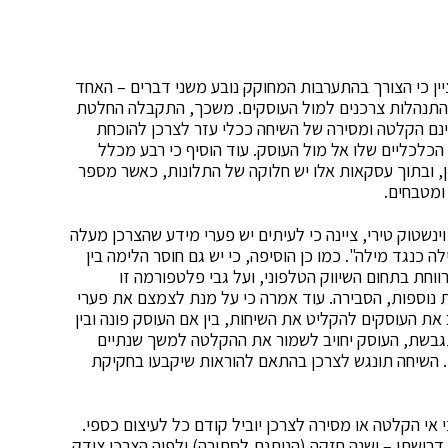
ין כי הצורך בהתערבות המחוקק נובע משני דברים – האחד
ת והתנהלות צרכנים למול העוסקים. משכך, התקבלה החלטת
ם בבסיסה הינם הקלטה ומסירה של השיחה ככלי עזר לצרכן להוכחת
הכלכליים שלו אל מול העוסק. עוד הוסיף כי רבע מכלל
 ובתוך עסקאות אלו יש חלוקה של התלונות, כאשר מספר
ומטבחים.
נשטוק טירי, ציינה כי לעיתים יש פערי מידע שהצרכן מעלה
 כנגד מילה". כמו כן הוסיפה, כי יש גם חוסר הלימה בין
וחת בתחום השיווק הטלפוני, ועל גבי פלטפורמה זו
 נוספות, הסבירה. עוד אמרה כי על מנת לצמצם את פערי
את העוסקים להקליט את השיחות, בין אם העוסק פונה ובין
מתגבשת, העוסק יחויב לשמור את ההקלטה למשך שנתיים
 השיחה תונגש לצרכן בהתאם להוראות שיקבעו בחקיקת
אי הקלטה או מסירה לצרכן יוביל קודם כל לעיצום כספי.
רישתו – ישנה חזקה (הניתנת לסתירה) ולפיה הצרכן צודק