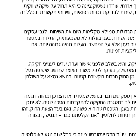
זרחי. עו"ד וינשטוק ציינה כי היא תחול על שיקה שיווקית
 שירות לבדיקת זכויות רפואיות, שירותי תקשורת ובכלל זה
ות הגדולות ממילא מקליטות היום את השיחות. לגבי עסקים
ור את השיחות בענן בעלות לא משמעותית, התלויה במספר
 בענן אלא על המחשב, העלות תהיה גבוהה יותר. אם
קציות זמינות.
ה, והיא בשלב שלפני אישור ועדת שרים לענייני חקיקה.
י הממשלה, בעיקר למול משרד האוצר שחושב שיש פה נטל
 מן החוק חברות תקשורת קטנות. הנושא נמצא על השולחן
וק.
אין ספק שמדובר בנושא שמטריד את הצרכן ומהווה דוגמה
שים לב במסגרת החקיקה להתקדמות הטכנולוגיה. לא יתכן
בענן. הטכנולוגיה היא פשוטה, ואנו בעד הצעת החוק. זהו
ן זניחות לחלוטין. "אם הקלטתם כבר – תנגישו, ובצורה
, עו"ד הדס יעקובסון ציינה כי ככל שזה נוגע לאוכלוסייה