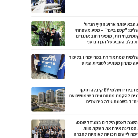
 הבא יפתח ארוע הקיץ הגדול
שלים: "קסם ביער" – מסע משפחתי
סמים,חידות, מופעי רחוב אתגרים
ות בלב הטבע של הגן הבוטני
שלמית שמתמודדת בפריימריז בליכוד
ה פתרון מפתיע לסוגיית הגיוס
קבוצת בית ירושלמי BY קיבלה תוקף
נית להקמת מתחם עירוב שימושים עם
 השנה לאסון הילדים במג׳דל שמס:
 המדינה אירח את השקת צוות
מה ליישום תכניות לאומיות לחברה