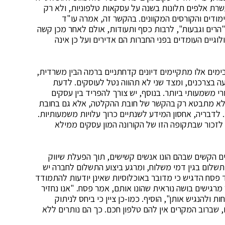
עשרת אלפים תלונות בשנה על עסקאות טלפוניות, ולא רק
ודים והקורסים המקוונים. בהקשר זה, אמרה עו"ד
"הרים וגבעות", לרבות כסף ותעודות, אולם לאחר מכן קשה
וגיים העומדים בפני החברות הם אדירים ועל כן אינה
בימים אלו מתקיימים דיונים קדחתניים ברמה הבין משרדית,
עה בצרכנים, ומצד שני לא תהווה נטל לעוסקים. לדעת
 משמעותי ביותר. בנוסף, יש צורך להפריד בין עסקים
נטל לא מתבטא רק בהקשר של חובת ההקלטה, אלא גם בחובת
לדבריה, אחסון המידע לשנתיים כרוך עלויות משמעותיות.
יש לזכור שבתקופה הזו של הקורונה המון עסקים ממילא
ים הקשים שבהם הונו אנשים קשישים, תוך הפעלת שיווק
שלום בגין דמי משלוח, ומרגע ביצוע התשלום לחברה יש
 פסח הדגיש כי מדובר באוכלוסיות שאינן יודעות להתמודד
רגישים בושה נוראית שהונו אותם, אמר פסח. "אנו נחזיר
ולהנגיש אותן", הוסיף. כמו-כן ציין כי ביחס לניתוק
שברוב המקרים אין להם טלפון חכם. כך הם נותרים ללא